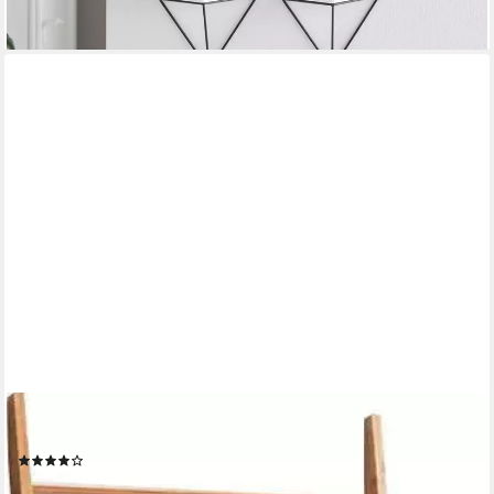
ZELLER PRESENT
Dekoleiter, Handtuchhalter
(6)
ab 26,49 €
UVP
41,99 €