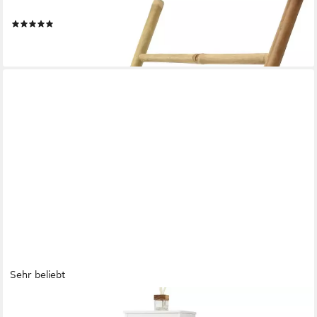
Gartendeko
(2)
30,95 €
lieferbar - in 3-4 Werktagen bei dir
Sehr beliebt
SOBUY
Badregal BZR14, Küchenregal, Bücherregal, Leiterregal,