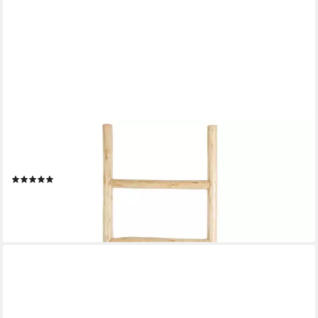
CASA MORO
Casa Moro Dekoleiter Holz Deko-Leiter EMIL Natur Beige Braun
Höhe 124 cm Kleiderständer
(1)
39,00 €
UVP
69,90 €
-44%
lieferbar - in 2-3 Werktagen bei dir