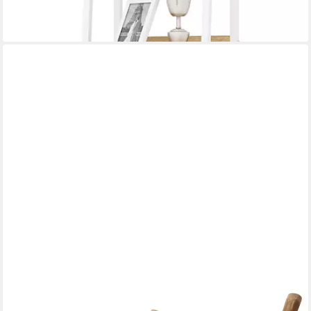
lieferbar - in 3-4 Werktagen bei dir
DEKOLEIDENSCHAFT
Dekoleiter "Tropical" aus Bambus, 115cm hoch, Handtuchhalter,
Pflanzenleiter, Handtuchleiter, Holzleiter, Rankhilfe, Kleiderleiter,