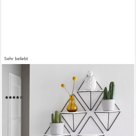
Sehr beliebt
OTTO HOME
Deko-Wandregal Rauten Rudel in modernen, dezenten
Farbkombinationen, Set 5-tlg., Dekoregal, Wanddeko, aus Metall
und MDF, 5tlg.Set
(435)
20,99 €
UVP
29,99 €
nur bis Dienstag
-30%
lieferbar - in 1-2 Werktagen bei dir