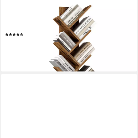
VASAGLE
Bücherregal in Baumform, freistehendes Standregal,für
Wohnzimmer, Homeoffice, platzsparendes Aufbewahrungsregal,
20 x 38 x 115,2 cm
(122)
ab 29,99 €
UVP
42,99 €
-30%
lieferbar - in 4-5 Werktagen bei dir