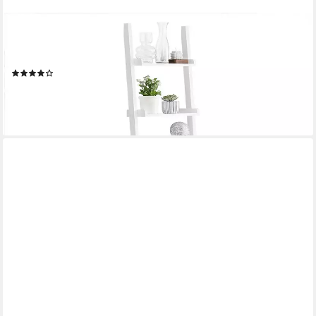
SOBUY
Leiterregal FRG17, Wohnzimmer, Schlafzimmer, Küche,
Standregal Bücherregal Badregal Wandregal mit 5 Ebenen
(24)
59,95 €
89,95 €
-33%
lieferbar - in 2-3 Werktagen bei dir