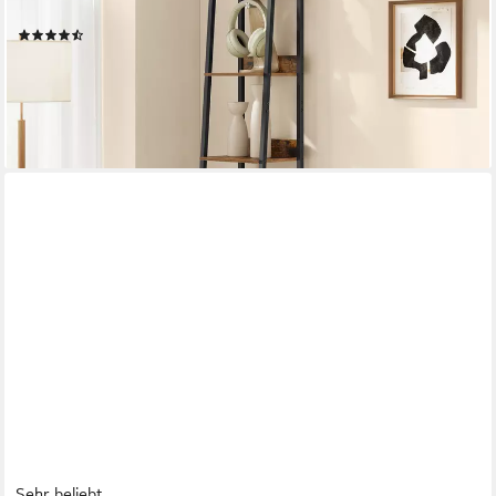
Design, 33,8x170x30 cm
(82)
ab 34,99 €
UVP
65,99 €
-47%
lieferbar - in 4-5 Werktagen bei dir
Sehr beliebt