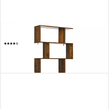
COSTWAY
Bücherregal, Standregal mit 6 Fächern, 20 kg/Ebene,
80x23x192cm, braun
(26)
79,99 €
UVP
109,99 €
-27%
lieferbar - in 3-4 Werktagen bei dir