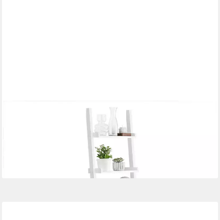
SOBUY
Bücherregal DE-FRG17, Wohnzimmer, Schlafzimmer, Küche, 1-
tlg, Standregal Leiterregal Badregal Wandregal mit 5 Ebenen
59,95 €
89,95 €
-33%
lieferbar - in 2-3 Werktagen bei dir