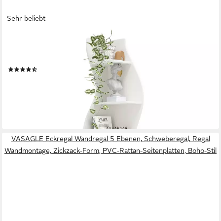
Sehr beliebt
TRIBESIGNS
Eckregal 5-stöckiges Wand-Eck-Bücherregal, Ecke Bücherregal
Aufbewahrungsregal
(36)
ab 105,99 €
UVP
159,99 €
-34%
lieferbar - in 5-6 Werktagen bei dir
VASAGLE Eckregal Wandregal 5 Ebenen, Schweberegal, Regal
Wandmontage, Zickzack-Form, PVC-Rattan-Seitenplatten, Boho-Stil