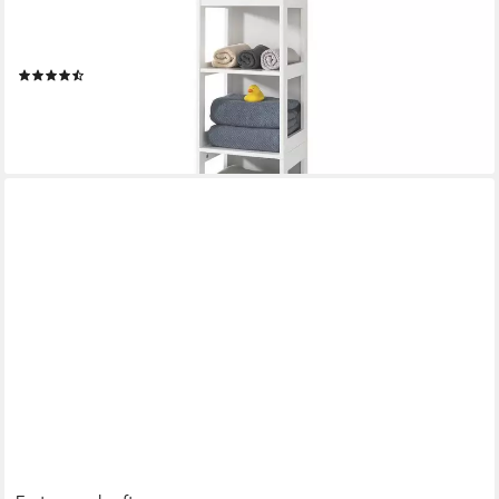
Eckregal, Badregal, Lagerregal, mit 6 Ebenen, Bücherregal
Standregal Badezimmer
(35)
47,02 €
69,95 €
-33%
lieferbar - in 3-4 Werktagen bei dir