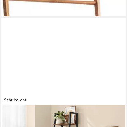
-37%
lieferbar - in 3-4 Werktagen bei dir
Sehr beliebt
VASAGLE
Standregal Bücherregal, Leiterregal mit 5 Ebenen, schmales
freistehendes, Regal für Arbeitszimmer, Wohnzimmer, Industrie-