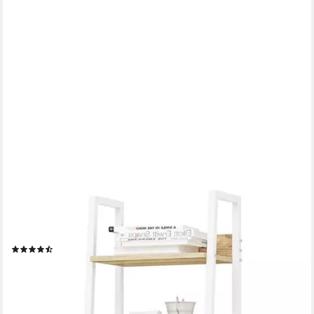
WOLTU
Standregal, 1-tlg., mit 5 Ebenen, mit 4 Haken, im Industriestil, aus
MDF
(32)
ab 31,45 €
UVP
69,99 €
-55%