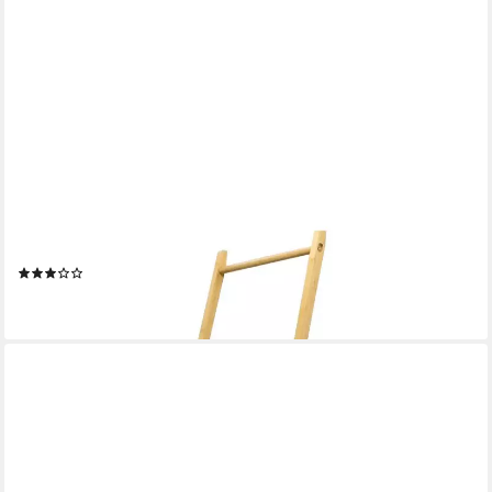
SPETEBO
Dekoleiter Bambus Holz Dekoleiter natur - 170 cm x 55 cm
(Packung, 1 tlg), Holzleiter Deko Garderobe im Landhaus Design
(1)
27,95 €
lieferbar - in 3-4 Werktagen bei dir