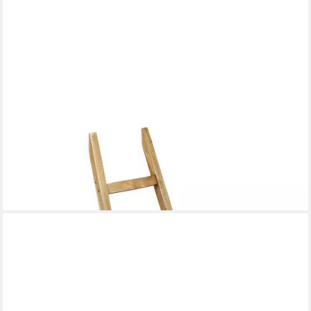
SPETEBO
Dekoleiter Holz mit 5 Sprossen - 80 x 29 cm - Mini Leiter im
Landhaus Design (Stück, 1 St., 1), in konischer Form
17,95 €
lieferbar - in 3-4 Werktagen bei dir