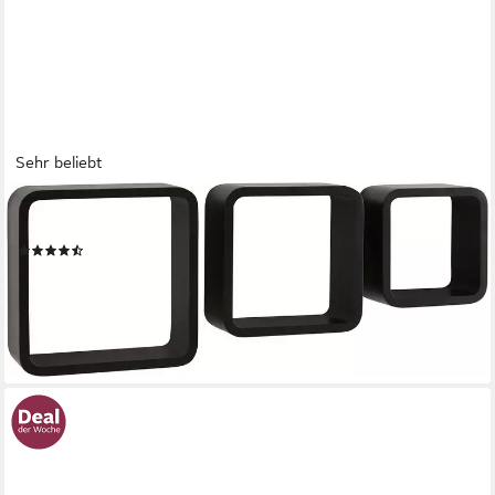
Sehr beliebt
OTTO HOME
Deko-Wandregal, Set 3-tlg., Dekoregal, Wanddeko, Retro
(263)
25,99 €
UVP
74,99 €
-65%
lieferbar - in 1-2 Werktagen bei dir