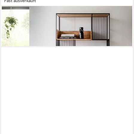
Fast ausverkauft
DELIFE
Standregal Lukeo, Akazie Natur 115x200 cm Metall Schwarz
799,90 €
UVP
1.299,90 €
-38%
lieferbar - in 4-5 Werktagen bei dir