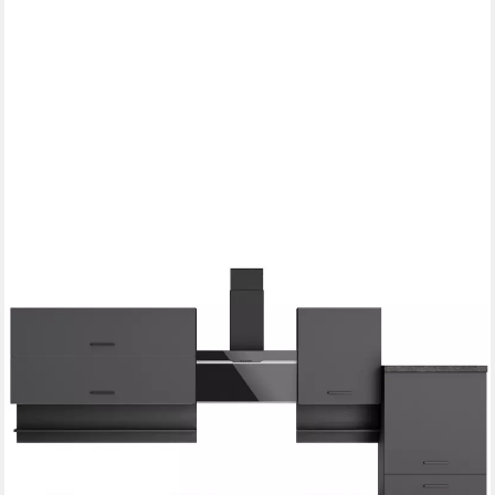
KOCHSTATION
Küchenzeile KS-Frieda Breite 280 cm, wahlweise mit E-Geräten,
mit 38mm starker Arbeitsplatte
Geschirrspüler
Produktdatenblatt
Herd-Set
Produktdatenblatt
Kühlschrank
Produktdatenblatt
Dunstabzugshaube
Produktdatenblatt