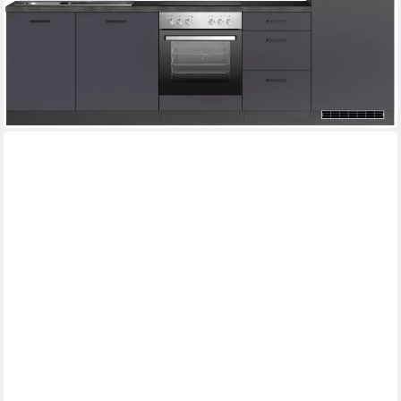
2.299,99 €
UVP
3.349,00 €
-31%
lieferbar - in 2-3 Werktagen bei dir