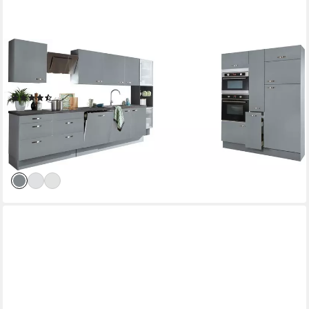
KOCHSTATION
Küchenzeile KS-Cara, mit Vollauszügen und Soft-Close-Funktion,
Breite 480 cm
(22)
3.267,99 €
UVP
3.529,00 €
-7%
lieferbar in 4 Wochen