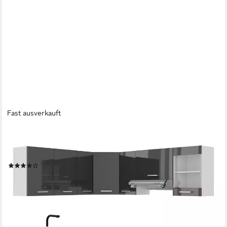
Fast ausverkauft
VICCO
Winkelküche Rick, Anthrazit Hochglanz/Weiß/Weiß, 190 x 60
cm, AP Marmor
(10)
709,90 €
UVP
864,90 €
-18%
lieferbar - in 6-8 Werktagen bei dir