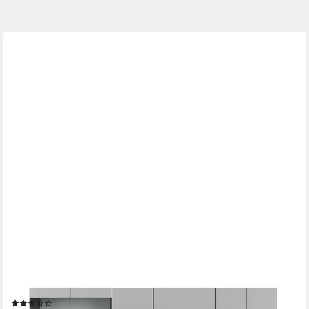
VICCO
Küchenzeile R-Line, Grau/Anthrazit/Anthrazit, 240 cm, AP
Anthrazit
(6)