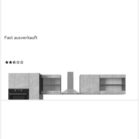
Fast ausverkauft
VICCO
Küchenzeile R-Line, Beton/Anthrazit, 350 cm ohne Arbeitsplatte
(4)
1.141,90 €
UVP
1.307,90 €
-13%
lieferbar in 2 Wochen
+6