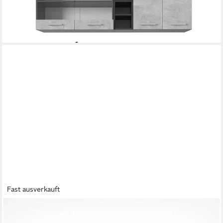
-18%
lieferbar in 3 Wochen
+6
Fast ausverkauft
VICCO
Küchenzeile Optima, Anthrazit Hochglanz/Weiß, 270 cm ohne