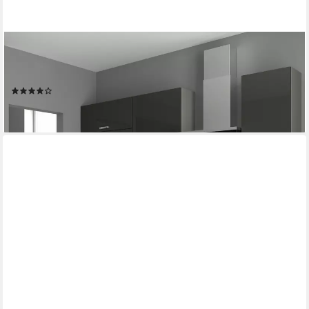
KÜCHEN-PREISBOMBE
Küchenzeile Bianca Basic II 240 cm Hochglanz Grau Küchenblock
Einbauküche Küche
(15)
719,99 €
lieferbar - in 4-5 Werktagen bei dir