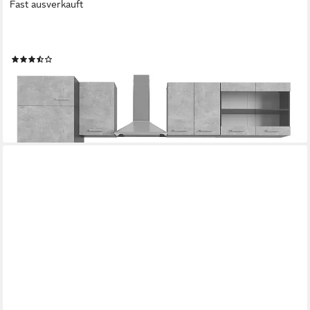
Fast ausverkauft
VICCO
Küchenzeile R-Line, Beton/Anthrazit, 300 cm ohne Arbeitsplatte
(3)
823,90 €
UVP
1.046,90 €
-21%
lieferbar in 3 Wochen
+6