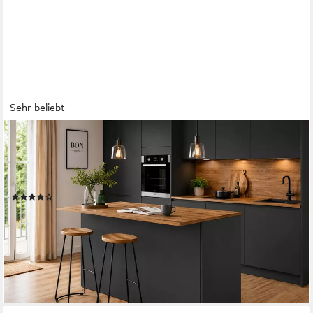
Sehr beliebt
KOCHSTATION
Kücheninsel KS-
Sole,Kochinsel,Küchenarbeitsblock,Inselküche,Arbeitsinsel, Breite
155 cm, mit Apothekerauszug, gedämpfte Türen
(106)
394,99 €
UVP
699,00 €
-43%
lieferbar - in 2-3 Werktagen bei dir