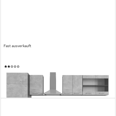
Fast ausverkauft
VICCO
Küchenzeile R-Line, Beton/Anthrazit, 300 cm, AP Marmor
(1)
946,90 €
UVP
1.155,90 €
-18%
lieferbar in 3 Wochen
+7