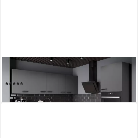
KÜCHEN-PREISBOMBE
Winkelküche NESSA 250x250 cm Küchenzeile Küchenblock
Küche Anthrazit
(3)
1.569,99 €
lieferbar - in 4-5 Werktagen bei dir