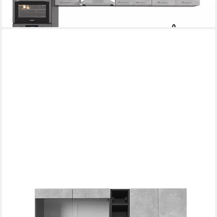
lieferbar in 3 Wochen
VICCO
Küchenzeile R-Line, Beton/Anthrazit, 160 cm ohne Arbeitsplatte
537,90 €
UVP
655,90 €