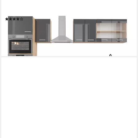
Küchenzeile R-Line, Anthrazit Hochglanz/Goldkraft Eiche, Ohne
Arbeitsplatten
(1)
855,90 €
UVP
1.086,90 €
-21%
lieferbar in 2 Wochen
+6