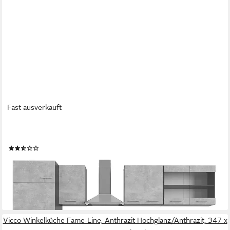
Fast ausverkauft
VICCO
Küchenzeile R-Line, Beton/Anthrazit, 300 cm, AP Anthrazit
(3)
946,90 €
UVP
1.183,90 €
-20%
lieferbar in 3 Wochen
+7
Vicco Winkelküche Fame-Line, Anthrazit Hochglanz/Anthrazit, 347 x