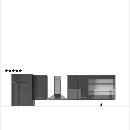
VICCO
Küchenzeile Fame-Line, Anthrazit Hochglanz/Anthrazit, 300 cm,
AP Anthrazit
(1)
1.029,90 €
UVP
1.307,90 €
-21%
lieferbar in 2 Wochen
+4