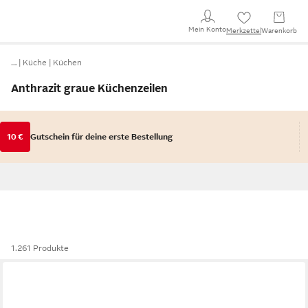
Mein Konto
Merkzettel
Warenkorb
…
Küche
Küchen
Anthrazit graue Küchenzeilen
10 €
Gutschein für deine erste Bestellung
1.261 Produkte