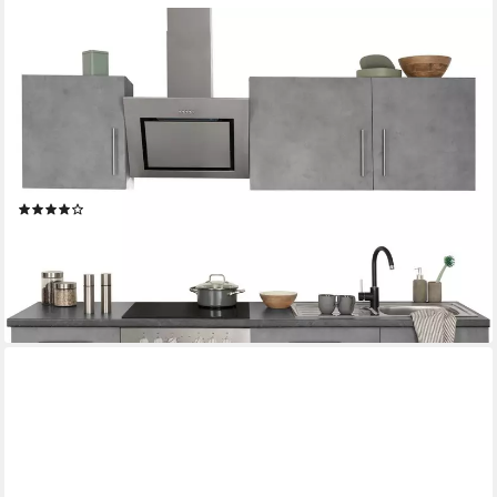
WIHO KÜCHEN
Küchenzeile Cali - Küche mit E-Geräten - Komplett Set, Breite
220cm, Küche mit Hanseatic E-Geräten
Dunstabzugshaube
Produktdatenblatt
Herd-Set
Produktdatenblatt
Geschirrspüler
Produktdatenblatt
(168)
1.499,99 €
UVP
2.765,10 €
-46%
lieferbar - in 2-3 Werktagen bei dir