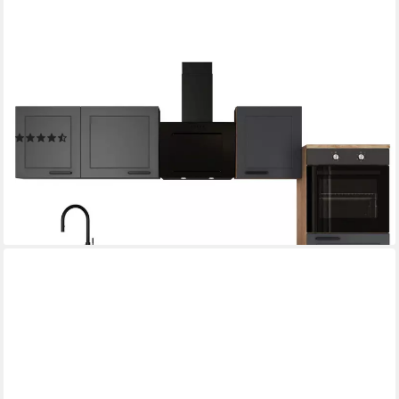
FLEX-WELL
Küche Verona, wahlweise mit E-Geräten und Spüle in edelstahl
oder schwarz
(7)
ab 1.023,58 €
UVP
1.689,00 €
-39%
lieferbar in 3 Wochen