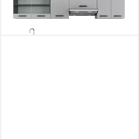
610,90 €
UVP
685,90 €
-11%
lieferbar - in 6-8 Werktagen bei dir
+2
VICCO