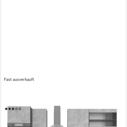
Fast ausverkauft
VICCO
Küchenzeile R-Line, Beton/Anthrazit, 300 cm mit Hochschrank,
ohne Arbeitsplatte
(5)
808,90 €
UVP
985,90 €
-18%