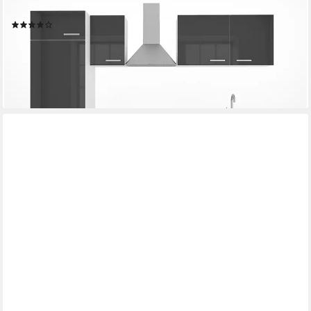
Arbeitsplatte
(13)
ab 701,90 €
UVP
849,90 €
-17%
lieferbar - in 6-8 Werktagen bei dir