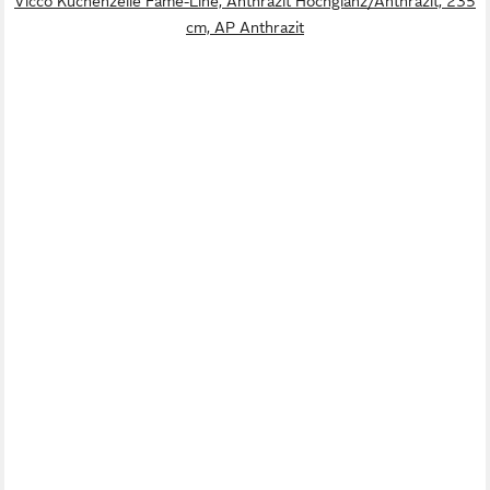
Vicco Küchenzeile Fame-Line, Anthrazit Hochglanz/Anthrazit, 235
cm, AP Anthrazit