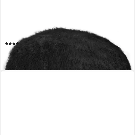
GREEN BEAN
Pouf Sitzsack-Hocker Pouf Fell Stay 45x25cm (EPS-Perlen
Füllung, Indoor Sitzhocker, Fußhocker), Sitzwürfel Sitzkissen
Hocker Sitzhocker
(3)
19,99 €
UVP
69,95 €
-71%
lieferbar - in 2-3 Werktagen bei dir