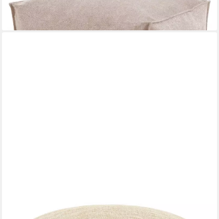
lieferbar - in 3-4 Werktagen bei dir
GREEN BEAN
Pouf Sitzsack-Hocker Home Linen 45x25cm (Sitzsack-Hocker
45x25cm mit EPS-Perlen Füllung -, Fußhocker Fußkissen Sitz-