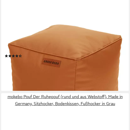
GREEN BEAN
Pouf Sitzsack-Hocker Kunstleder Cube eckig (40x40x40cm EPS
Perlen Füllung abwaschbarer Bezug, Indoor & Outdoor,
Sitzwürfel Sitzkissen Hocker Sitzhocker), die ideale Ergänzung
zum Sitzsack
(4)
29,99 €
UVP
69,95 €
-57%
lieferbar - in 2-3 Werktagen bei dir
mokebo Pouf Der Ruhepouf (rund und aus Webstoff), Made in
Germany, Sitzhocker, Bodenkissen, Fußhocker in Grau