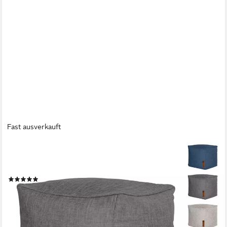
Fast ausverkauft
GREEN BEAN
Pouf Cube Linen (Indoor Sitzhocker Sitzkissen Fußhocker Relax-
Sessel, Made in Germany), die ideale Ergänzung zum Sitzsack
(1)
39,99 €
UVP
69,95 €
-43%
lieferbar - in 2-3 Werktagen bei dir
+1