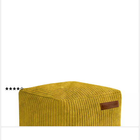
GREEN BEAN
Pouf Cube Cord (Indoor Sitzhocker Sitzkissen Fußhocker Relax-
Sessel, Made in Germany), die ideale Ergänzung zum Sitzsack
(13)
39,99 €
UVP
69,95 €
-43%
lieferbar - in 2-3 Werktagen bei dir
+4