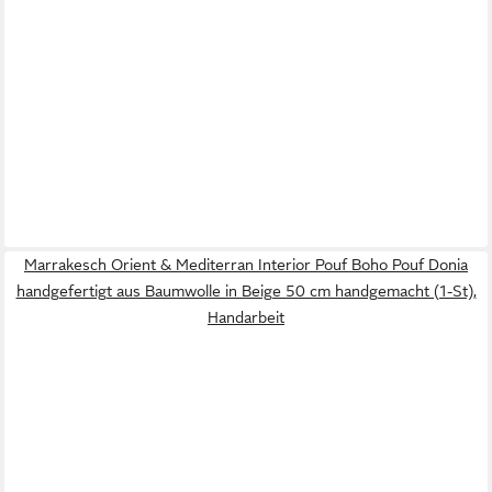
Marrakesch Orient & Mediterran Interior Pouf Boho Pouf Donia
handgefertigt aus Baumwolle in Beige 50 cm handgemacht (1-St),
Handarbeit