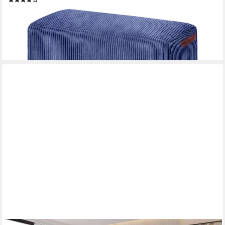
49,99 €
UVP
89,95 €
-44%
lieferbar - in 2-3 Werktagen bei dir
+4