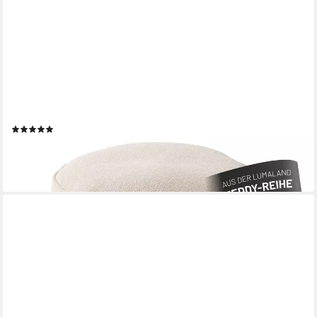
LUMALAND
Pouf Sitzsack Pouf Teddy 50L, Indoor-Bezug - weich waschbar -
perfekt fürs moderne Zuhause
(6)
32,29 €
UVP
46,99 €
-31%
lieferbar - in 2-3 Werktagen bei dir