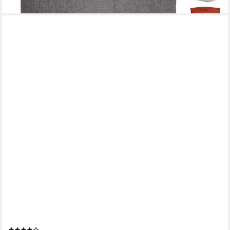
GREEN BEAN
Pouf Ottomane Cord (Indoor Sitzhocker Sitzkissen Fußhocker
Relax-Sessel, Made in Germany), die ideale Ergänzung zum
Sitzsack
(4)