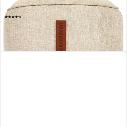
Pouf für Sitzsäcke), Bodenkissen für Kinder und Erwachsene -
Sitzkissen Sitzhocker
(14)
39,95 €
UVP
79,95 €
-50%
lieferbar - in 2-3 Werktagen bei dir
+2