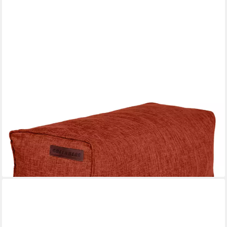
GREEN BEAN
Pouf Ottomane Linen (Indoor Sitzhocker Sitzkissen Fußhocker
Relax-Sessel, Made in Germany), die ideale Ergänzung zum
Sitzsack
49,99 €
UVP
89,95 €
-44%
lieferbar - in 2-3 Werktagen bei dir
+2