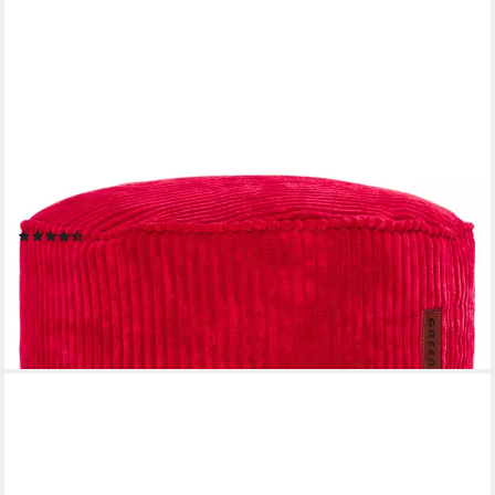
GREEN BEAN
Pouf Sitzsack-Hocker Pouf Cord 45x25cm (Indoor Sitzhocker
Sitzkissen Fußhocker Relax-Sessel, Made in Germany), die ideale
Ergänzung zum Sitzsack
(29)
39,99 €
UVP
69,95 €
-43%
lieferbar - in 2-3 Werktagen bei dir
+4