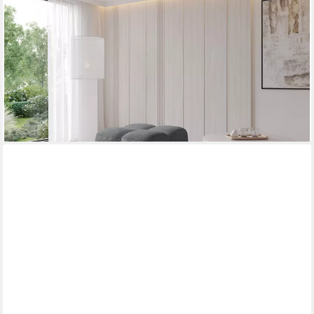
ALTDECOR
Pouf Miko-Puf (Pouf Sitzsack-Hocker modularer 90x90x45),
Indoor Poufs Sitzhocker Sitzkissen Fußhocker Relaxsessel
Wohnzimmer
319,90 €
UVP
419,00 €
-24%
lieferbar in 4 Wochen
+15