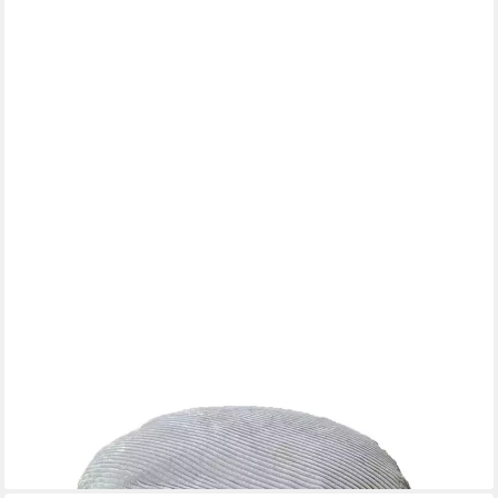
RELAXDAYS
Pouf mit Cordbezug, Hellgrau
29,99 €
UVP
59,99 €
-50%
lieferbar - in 2-3 Werktagen bei dir