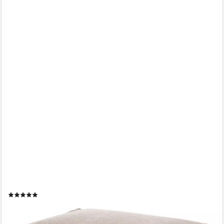
MOKEBO
Pouf Der Ruhestifter (aus Webstoff), Sitz-Hocker, Bodenkissen,
Fußhocker oder Sitzkissen eckig in Beige
(5)
ab 54,99 €
UVP
79,99 €
-31%