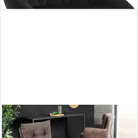
RIESS-AMBIENTE
Barhocker BIG GEORGE taupe/schwarz - Samt, drehbar, Metall-
Beine, mit Armlehne (Einzelartikel, 1 St), mit Taschenfederkern &
Fußablage – ideal für Küchentresen oder Bar