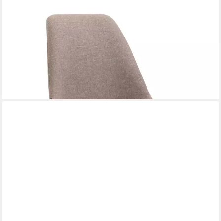
FURNICATO
Barhocker Metz Massivholz 112x48x56 cm taupe (1 St),
Gepolsterter Tresenhocker mit Metall-Fußstütze für deine
Küche
143,95 €
UVP
233,95 €
-38%
lieferbar - in 3-4 Werktagen bei dir