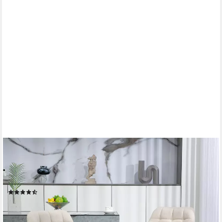
HOMCOM
Barhocker Küchenstühle mit Kunstleder, Lehne und Fußstütze
für Bartheke (Bistrohocker, 2 St., Barstuhl), Cremeweiß 57,5 x
52,5 x 93-114 cm
(8)
129,99 €
UVP
239,90 €
-46%