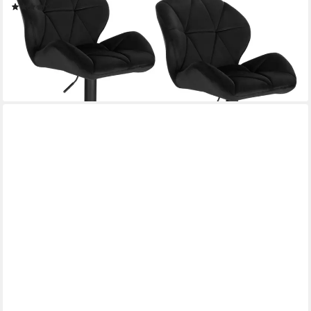
(81)
ab 109,99 €
UVP
219,99 €
(55,00 €/ 1 Stk)
-50%
lieferbar - in 3-4 Werktagen bei dir
+1