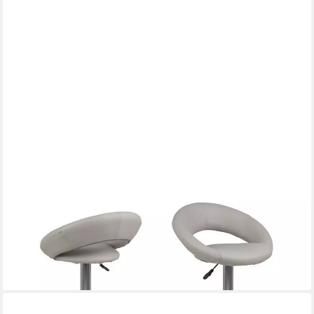
EBUY24
Barhocker Plus Barhocker in taupe Kunstleder mit Chrom Fuss
115,95 €
UVP
169,95 €
-32%
lieferbar in 3 Wochen