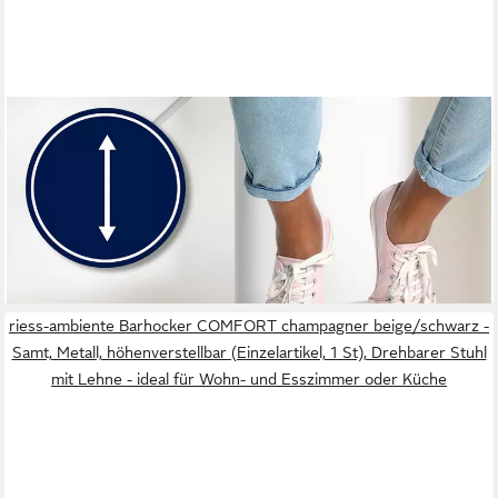
TPFLIVING
Barhocker höhenverstellbar (Barstuhl - Hocker für Küche -
stabiles Drehgestell), Thekenstuhl mit bequemer Sitzfläche:
Stoff taupe
70,45 €
lieferbar - in 3-4 Werktagen bei dir
+5
riess-ambiente Barhocker COMFORT champagner beige/schwarz -
Samt, Metall, höhenverstellbar (Einzelartikel, 1 St), Drehbarer Stuhl
mit Lehne - ideal für Wohn- und Esszimmer oder Küche