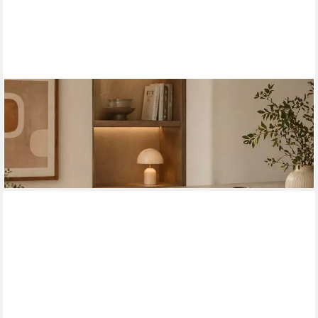
ACTONA GROUP
Barhocker Eleanor gepolstert - drehbar & höhenverstellbar,
moderne (1 St), Bequemer Barstuhl mit Fußstütze und
Drehfunktion im Scandi Stil
ab 117,56 €
lieferbar Anfang November