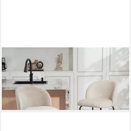
HOMCOM
Barhocker Set mit Fußstütze, Lehne, Sitzhöhe 68 cm
Loungesessel (Bistrohocker, 2 St., Barstuhl), für Esszimmer,
Beige
115,99 €
UVP
192,90 €
-40%
lieferbar - in 2-3 Werktagen bei dir