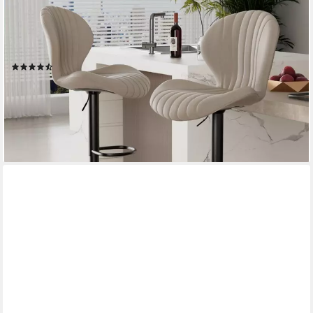
HAWTHYHOME
Barhocker Drehhocker, Höhenverstellbare Barstühle mit
Rückenlehne (2 St., 2er Set), 360°Drehbar, mit Fußstütze und
Fabric-Bezug
(27)
82,99 €
UVP
184,99 €
(41,50 €/ 1 Stk)
-55%
lieferbar - in 3-4 Werktagen bei dir