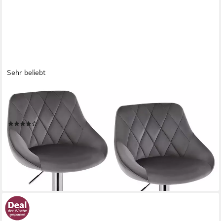
Sehr beliebt
WOLTU
Barhocker (2 St), gepolsterte Sitzfläche, Höhenverstellbar
Drehbar
(151)
ab 93,48 €
UVP
199,99 €
(46,74 €/ 1 Stk)
-53%
lieferbar - in 3-4 Werktagen bei dir
+10