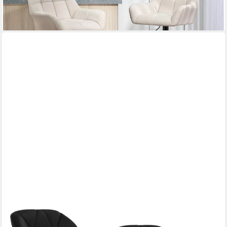
lieferbar - in 2-3 Werktagen bei dir
WOLTU
Barhocker (Set, 2 St), Tresenhocker Designer Hocker mit
Rückenlehne