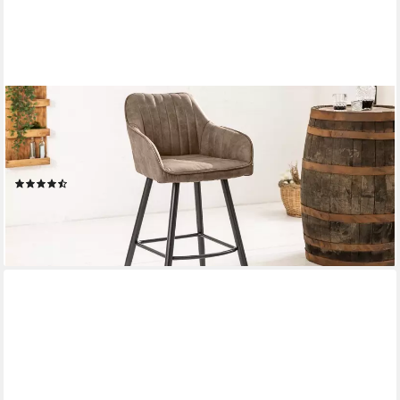
RIESS-AMBIENTE
Barhocker TURIN vintage taupe/schwarz – Microfaser, mit
Armlehne, Ziersteppung, komfortable Polsterung mit Fußablage
– ideal für Bar oder Küchentheke
(12)
79,95 €
lieferbar - in 3-4 Werktagen bei dir