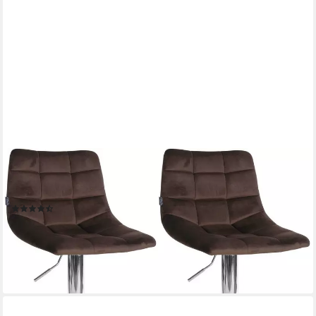
CLP
Barhocker Jerry Samt (Set, 2er), höhenverstellbarer und
drehbar
(10)
99,90 €
UVP
138,90 €
-28%
lieferbar - in 2-3 Werktagen bei dir
+7