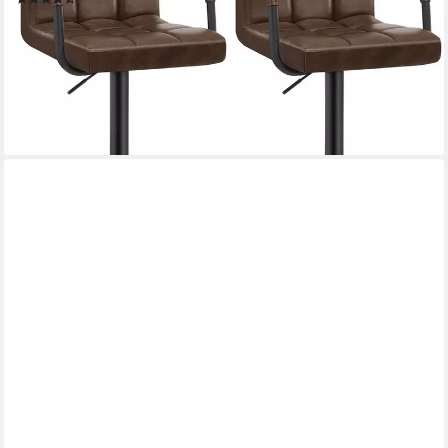
92,62 €
UVP
199,99 €
nur bis Dienstag
(46,31 €/ 1 Stk)
-54%
lieferbar - in 3-4 Werktagen bei dir