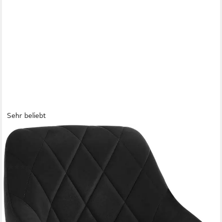
Sehr beliebt
WOLTU
Barhocker (1 St), gepolsterte Sitzfläche Höhenverstellbar 360°
Drehbar
(42)
57,77 €
UVP
119,99 €
nur bis Dienstag
-52%
lieferbar - in 3-4 Werktagen bei dir
+8