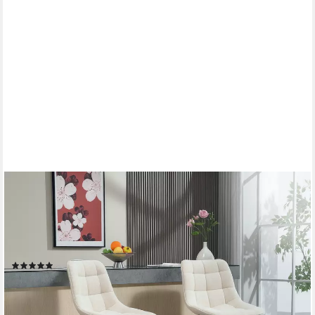
HOMCOM
Barhocker Barhocker 2er-Set, 360° drehbar Barstuhl mit Lehne,
Stahlgestell (Höhenverstellbare Küchenstühle mit Fußstütze, 2
St., Gepolstert Barstuhl), Drehbar Tresenhocker für Küche,
Wohnzimmer Beige
(3)
77,99 €
UVP
191,90 €
-59%
lieferbar - in 2-3 Werktagen bei dir