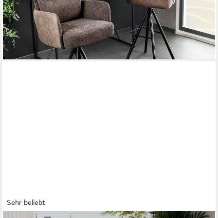
(2)
129,95 €
UVP
199,95 €
-35%
lieferbar - in 3-4 Werktagen bei dir
Sehr beliebt