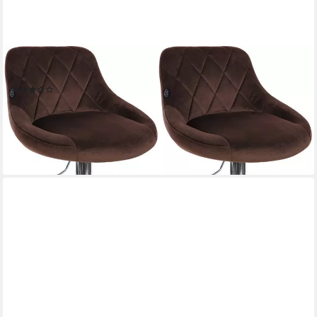
CLP
Barhocker Lazio Samt (Set, 2er), Barstuhl 360° drehbar
(5)
134,90 €
UVP
169,90 €
-21%
lieferbar - in 2-3 Werktagen bei dir
+16