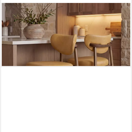
VASAGLE
Barhocker Barstuhl, Polsterstuhl, Küchenstuhl, mit
Massivholzbeinen (2 St., 2er), ergonomischer Rückenlehne, Mid-
Century-Modern-Stil, 2er Set
ab 159,99 €
UVP
207,99 €
-23%
lieferbar - in 4-5 Werktagen bei dir