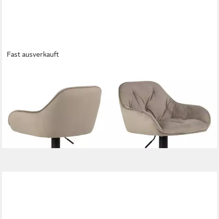
Fast ausverkauft
ACTONA GROUP
Barhocker 2er Set Brooke Barhocker Velour Drehfunktion beige
(2 St)
334,95 €
UVP
499,95 €
(167,48 €/ 1 Stk)
-33%
lieferbar in 3 Wochen