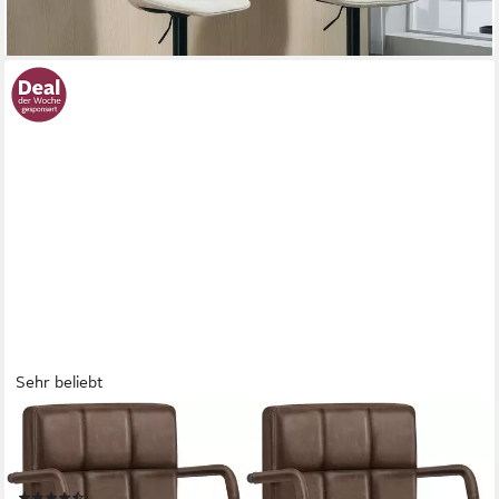
Sehr beliebt
WOLTU
Barhocker (2 St), mit Rückenlehne, Barstuhl höhenverstellbar
drehbar
(68)