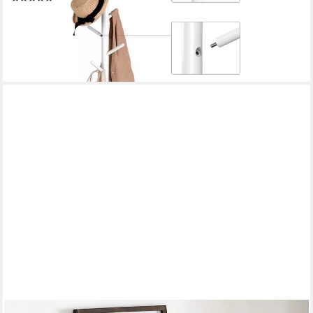
26,25 €
UVP
39,99 €
-34%
lieferbar - in 3-4 Werktagen bei dir