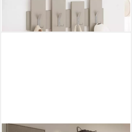
41,99 €
69,99 €
-40%
lieferbar - in 2-3 Werktagen bei dir
+4