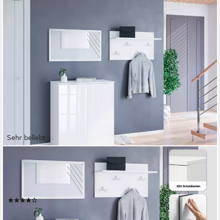
Sehr beliebt
OTTO HOME
Garderoben-Set PARIS/ TOKYO, (Komplett-Set, 3-St),
Kompaktgarderobe Breite 150cm mit Spiegel für Ihren
Eingangsbereich
(46)
179,99 €
UVP
399,00 €