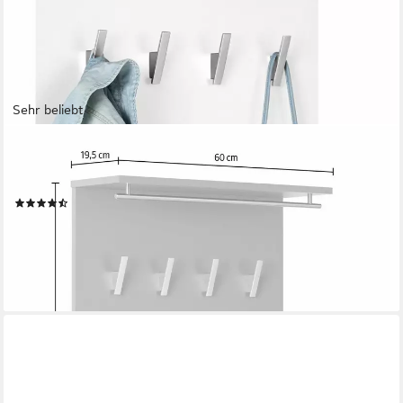
Sehr beliebt
SCHILDMEYER
Garderobenpaneel Danu Made in Germany, Solide Verarbeitung -
Dieses Produkt ist in Deutschland gefertigt
(409)
51,51 €
UVP
100,99 €
-49%
lieferbar - in 5-6 Werktagen bei dir