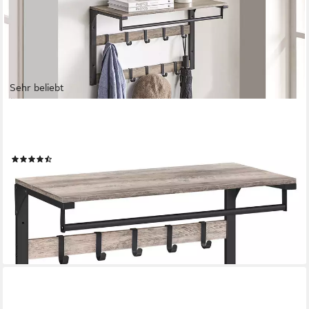
Sehr beliebt
VASAGLE
Wandgarderobe mit Ablage, Wandregal mit 10 Haken,
Hängeregal, Flur Schlafzimmer
(165)
25,99 €
UVP
38,99 €
-33%
lieferbar - in 4-5 Werktagen bei dir