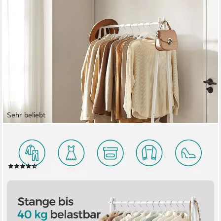
Sehr beliebt
SONGMICS
Kleiderständer Garderobenständer, Kleiderstange, 92,5 x 33,5 x
153 cm
(302)
25,99 €
UVP
59,99 €
-57%
lieferbar - in 3-4 Werktagen bei dir