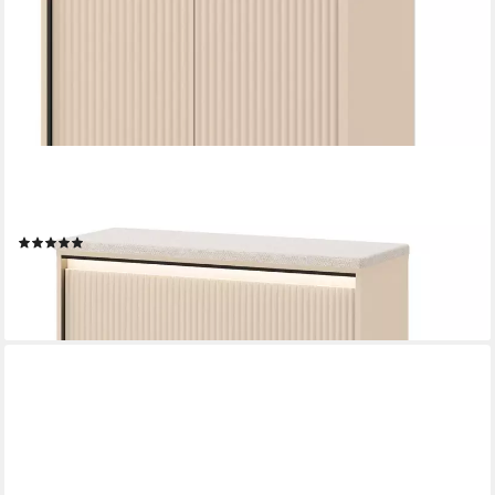
COMPLEO
Garderoben-Set mit Sitzbank, Elegant GarderobenSet Schmaler
Flur, Lamellen, (Kleiderbügel, Schuhregal, Kommode)
(3)
769,00 €
999,00 €
-23%
lieferbar - in 9-11 Werktagen bei dir