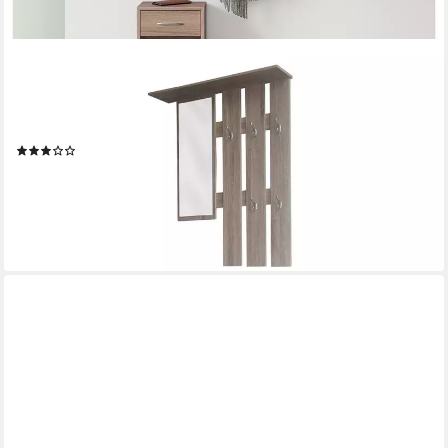
HTI-LINE
Garderoben-Set Garderobe Thekla, (Set, 2-St., 1x
Garderobenpaneel und 1x Schuhschrank, ohne Dekoration),
Garderobenpaneel mit Spiegel, Hutablage und 5 Haken
(125)
59,99 €
UVP
119,90 €
-50%
lieferbar - in 3-4 Werktagen bei dir