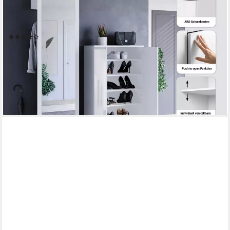
Garderoben-Set PARIS/ TOKYO, (Komplett-Set, 2-St),
Garderoben-Set Breite 130cm, moderne grifflose Flurmöbel
Kleiderstange
(130)
209,99 €
UVP
549,00 €
-62%
lieferbar - in 6-8 Werktagen bei dir
+3