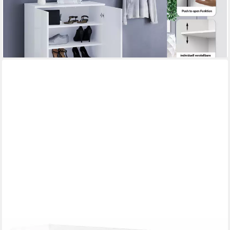
-55%
lieferbar - in 6-8 Werktagen bei dir