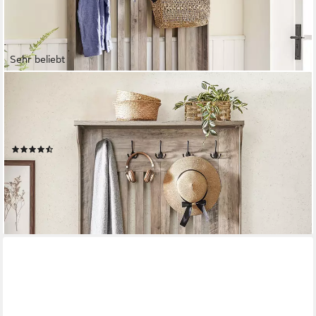
Sehr beliebt
VASAGLE
Garderobenständer Garderobe, Schuhaufbewahrung, für
Eingangsbereich, Flur, freistehend, verstellbare Regalebenen,
mit Schuhbank, 5 Haken
(102)
142,99 €
UVP
228,41 €
-37%
lieferbar - in 4-5 Werktagen bei dir