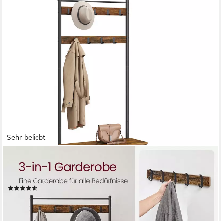
Sehr beliebt
VASAGLE
Garderobenständer Garderobe, Kleiderständer, mit Schuhbank,
3-in-1 Design, Stahl
(410)
ab 35,99 €
UVP
69,84 €
nur bis Dienstag
-48%