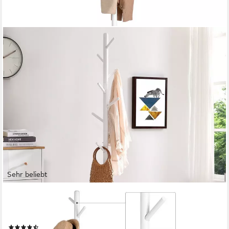
Sehr beliebt
VASAGLE
Garderobenständer Kleiderständer Massivholz, Jackenständer
Baumform, Hüte, für Flur, 8 Haken für Jacken, 30 x 30 x 175 cm
(302)