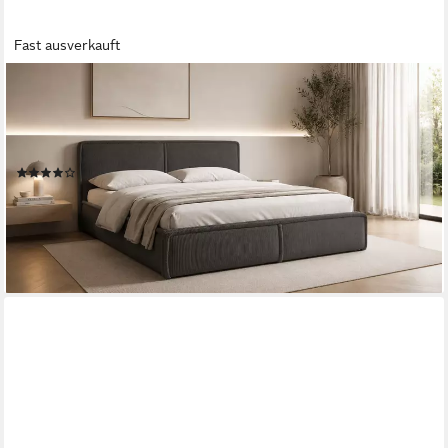
Fast ausverkauft
MOEBLO
Polsterbett BETT 04 (Bezug: aus Cord, Doppelbett mit
Kopfstütze, Rahmenbettgestell 160x200, mit Bettkasten und
Lattenrost), mit Bettkasten
(35)
ab 589,00 €
UVP
809,00 €
-27%
lieferbar - in 9-11 Werktagen bei dir
+1