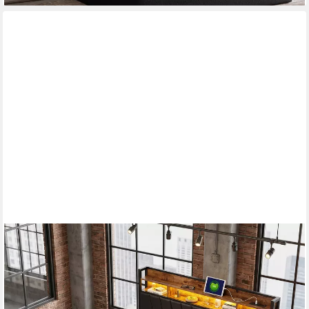
FURNISHINGS HOME
Polsterbett 140x200 cm Stauraumbett LED Doppelbett (1 tlg,
Geeignet für Jungen und Mädchen, Mit große Stauraum), mit
Lattenrost und Ladefunktion, mit Komforthöhe, Leises Design
Bett