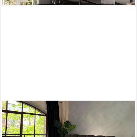
COMPLEO
Polsterbett Cloud Bett, Bett mit gepolstertem Kopfteil ELVA
(Chenille-Stoff), Schlafzimmer Bett modern, Doppelbett
gepolstert, Wolkenbett
ab 779,00 €
869,00 €