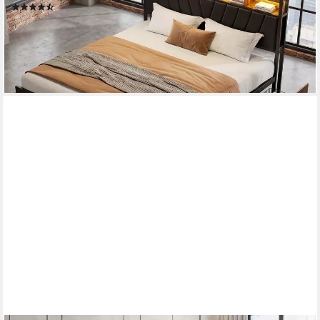
(14)
ab 289,99 €
UVP
599,99 €
-52%
lieferbar - in 6-7 Werktagen bei dir