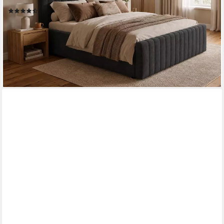
Design
(17)
ab 413,80 €
UVP
639,00 €
-35%
lieferbar in 3 Wochen
+3