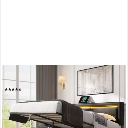
FLIEKS
Polsterbett, LED Doppelbett 160x200cm mit USB-Anschluss und
hydraulischem Stauraum
(33)
299,99 €
UVP
499,99 €
-40%
lieferbar - in 5-6 Werktagen bei dir