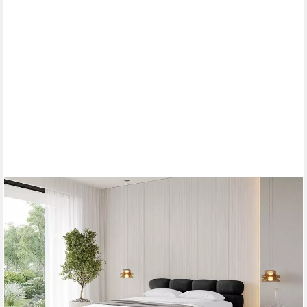
ALTDECOR
Polsterbett NOMA-v1 (Polsterbett mit Bettkasten und Lattenrost,
Boxbett ohne Matratze), Doppelbett mit Stauraum, Bett mit
Kopfteil
ab 879,90 €
UVP
1.139,00 €
-23%
lieferbar in 2 Wochen
+5