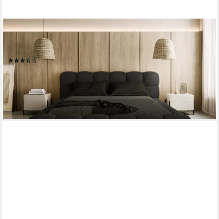
COMPLEO
Polsterbett BUBBLE boucle Designerbett 140/160/180x200
BIZU, Wolkenbett, TOPSELLER Stauraumbett MADE IN EU
(31)
ab 839,00 €
1.799,00 €
-53%
lieferbar - in 9-11 Werktagen bei dir
+3