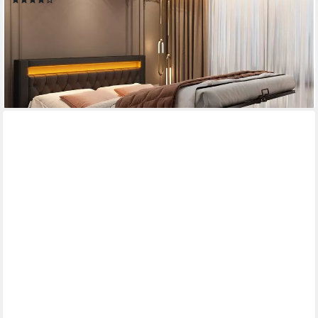
ab 255,99 €
UVP
699,99 €
-63%
lieferbar - in 5-6 Werktagen bei dir