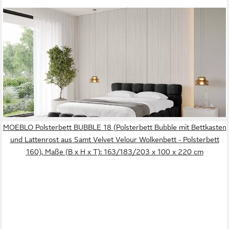
ALTDECOR
Polsterbett LEYA-v1 (Polsterbett mit Bettkasten und Lattenrost,
Boxbett ohne Matratze), Doppelbett mit Stauraum, Bett mit
Kopfteil
ab 899,90 €
UVP
1.169,00 €
-23%
lieferbar in 2 Wochen
+5
MOEBLO Polsterbett BUBBLE 18 (Polsterbett Bubble mit Bettkasten
und Lattenrost aus Samt Velvet Velour Wolkenbett - Polsterbett
160), Maße (B x H x T): 163/183/203 x 100 x 220 cm