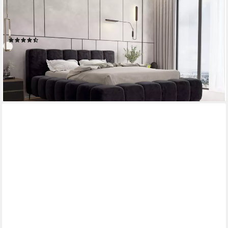
99ROOMS
Polsterbett Cozy (Schlafzimmerbett, Bett), 140/160/180x200
cm, mit Bettkasten, Lattenrost, ohne Matratze
(79)
699,00 €
UVP
1.399,00 €
-50%
lieferbar in 5 Wochen
+3