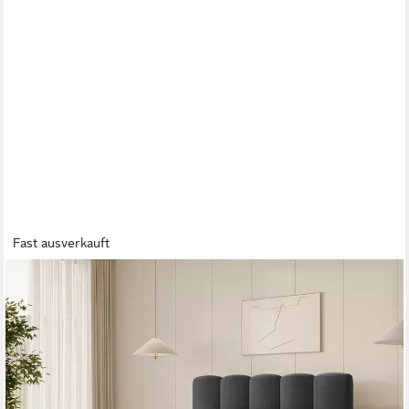
Fast ausverkauft
MOEBLO
Polsterbett BUBBLE 18 (Polsterbett Bubble mit Bettkasten und
Lattenrost aus Samt Velvet Velour Wolkenbett - Polsterbett
160), Maße (B x H x T): 163/183/203 x 100 x 220 cm
ab 679,00 €
UVP
929,00 €
-27%
lieferbar in 3 Wochen