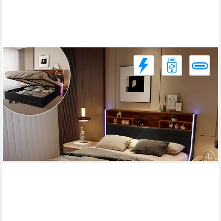
GDOOD
Polsterbett Stauraumbett Doppelbett LED (1 tlg., Hydraulisch
hebbarem Stauraum), Mit LED-Licht, Nachttisch, Ladefunktion,
Lattenrost, PU, 160x200 cm
(34)
279,99 €
UVP
699,99 €
-60%
lieferbar - in 6-7 Werktagen bei dir
+1