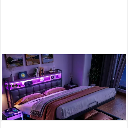
PXLOUE
Polsterbett LED hydraulisches Doppelbett Stauraumbett (inkl.
Hydraulisch anhebbarer Bettstauraum), mit USB-Laden und
Stauraum am Kopfteil,Kunstleder,160x200 cm
(9)
269,99 €
UVP
629,99 €
-57%
lieferbar - in 5-6 Werktagen bei dir