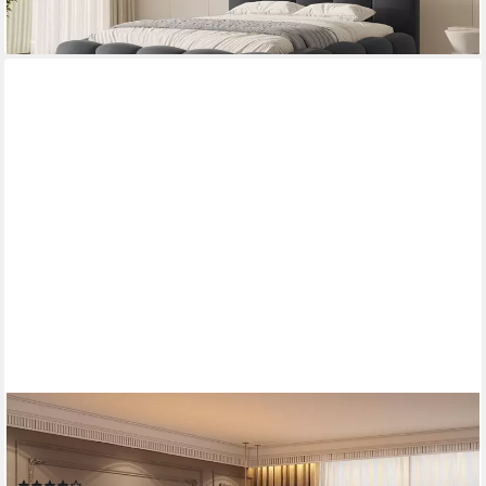
+4
FLIEKS
Polsterbett, LED-Beleuchtung Kunstleder Doppelbett Stauraum
160x200cm
(53)