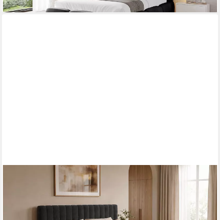
OTTO HOME
Polsterbett MOIVRE, vertikale Steppung in Rillenoptik, wahlweise
mit Bettkasten (Breite Liegefläche 120, 140, 160 oder 180cm),
Stauraumbett, gepolstertes Kopfteil, ohne Matratze, modernes