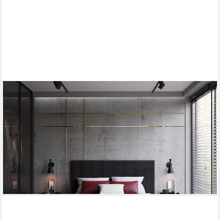
THEMATYS
Polsterbett 120x200–180x200 cm – Samt Velours Bett mit
Bettkasten & Lattenrost (Optional mit 23 cm Taschenfederkern-
Matratze H2, hydraulisches Stauraumbett)
(32)
ab 609,00 €
819,00 €
-26%
lieferbar in 3 Wochen
+7