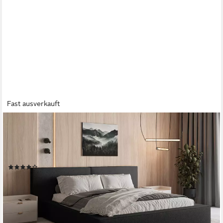
Fast ausverkauft
MOEBLO
Polsterbett aus Bouclé Bett 06 (Bezug: Boucle, Doppelbett mit
Kopfstütze, Rahmenbettgestell, mit Bettkasten und Lattenrost),
gepolstertes Kopfteil
(24)
ab 719,00 €
UVP
989,00 €
-27%
lieferbar - in 9-11 Werktagen bei dir