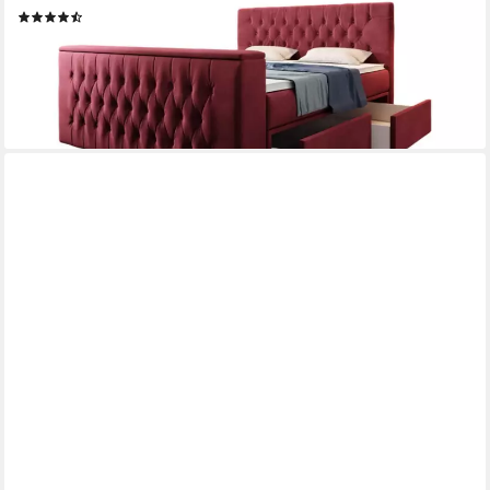
(14)
2.069,00 €
2.689,00 €
-23%
lieferbar in 5 Wochen
+2