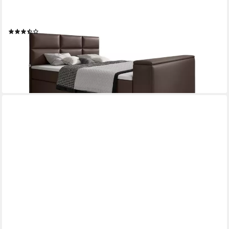
LUXUSBETTEN24
Boxspringbett Carre, mit TV Lift, USB-Anschluss
(7)
1.849,00 €
2.399,00 €
-23%
lieferbar in 5 Wochen