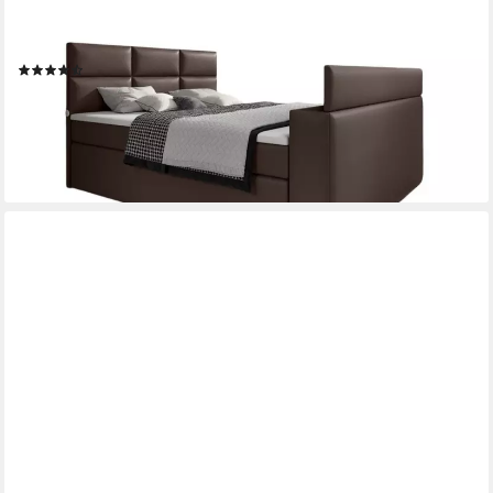
LUXUSBETTEN24
Boxspringbett Citaro, mit TV Lift, USB-Anschluss und Stauraum
(5)
1.969,00 €
2.559,00 €
-23%
lieferbar in 5 Wochen