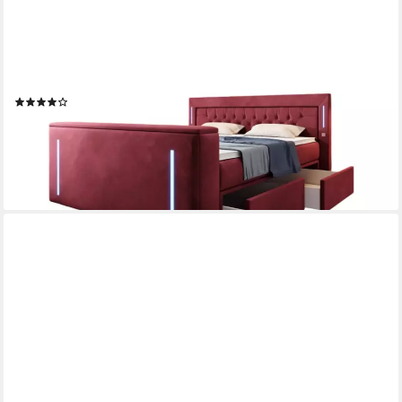
LUXUSBETTEN24
Boxspringbett Divaneo, mit TV Lift und Stauraum (2 Schubladen)
(13)
2.179,00 €
2.829,00 €
-23%
lieferbar in 5 Wochen
+2