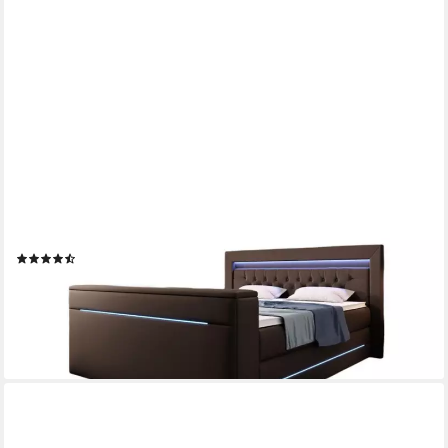
LUXUSBETTEN24
Boxspringbett Merkur, mit TV Lift und RGB-Beleuchtung
(7)
2.069,00 €
2.689,00 €
-23%
lieferbar in 5 Wochen