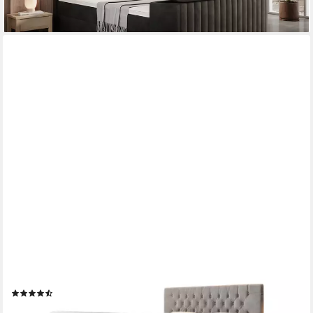
LUXUSBETTEN24
Boxspringbett Velano, mit TV Lift und Stauraum
(22)
1.969,00 €
2.559,00 €