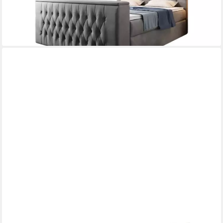
-23%
lieferbar in 5 Wochen
+2
LUXUSBETTEN24
Boxspringbett Repos, mit TV Lift, USB und LED