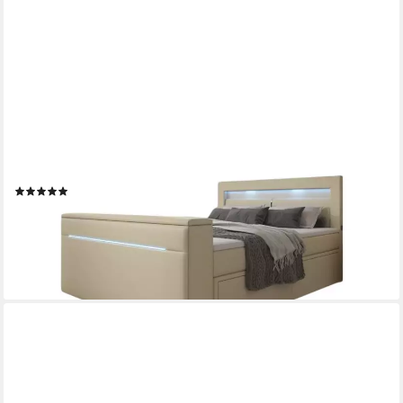
LUXUSBETTEN24
Boxspringbett Rinori, mit TV Lift, USB, LED und Stauraum
(2)
2.069,00 €
2.689,00 €
-23%
lieferbar in 5 Wochen