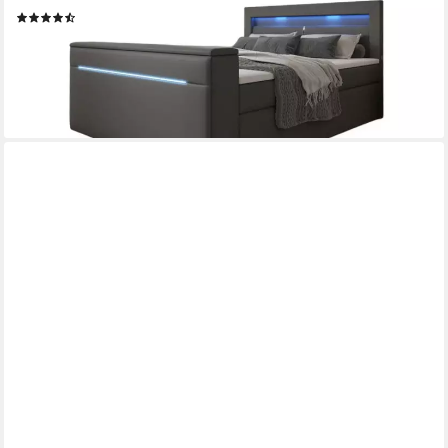
(11)
1.969,00 €
2.559,00 €
-23%
lieferbar in 5 Wochen