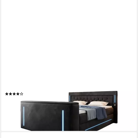
LUXUSBETTEN24
Boxspringbett Divalo, mit TV Lift und Stauraum
(6)
2.069,00 €
2.689,00 €
-23%
lieferbar in 5 Wochen
+2