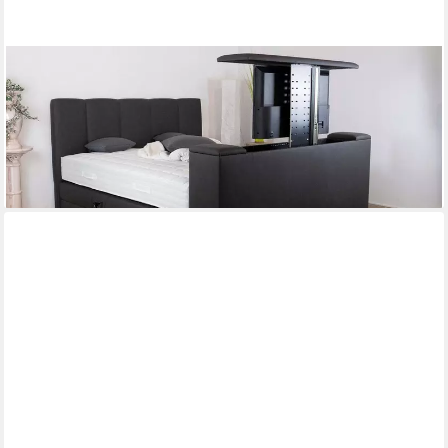
PAARA
Boxspringbett Chicago elektrisch verstellbar mit Motor + TV Lift,
mit einzigartigem Belüftungssystem
ab 2.925,00 €
lieferbar in 5 Wochen