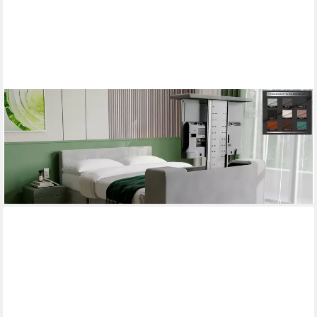
PAARA
Boxspringbett mit TV Lift elektrisch verstellbar mit Motor mit
alles - Modell 25GM, mit Belüftungssystem
ab 2.731,00 €
lieferbar in 5 Wochen