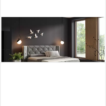
FUN MÖBEL
Boxspringbett Schlafzimmerbett STEVE Elektrisch in Stoff
Fresh, Fuß- und Kopfteil elektrisch verstellbar,
Ambientebeleuchtung
1.789,00 €
lieferbar in 5 Wochen
+4