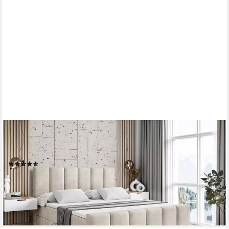
ALTDECOR
Boxbett BOXI1-Z (Multipocket-Matratze H4, H3 Matratze
Bonellfederung, Topper, Kopfteil), Doppelbett mit Fußteil
(3)
ab 1.119,90 €
UVP
1.459,00 €
-23%
lieferbar in 3 Wochen
+3