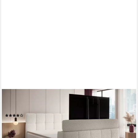
WONELLO
Boxspringbett Madison 3 mit TV-Lift, mit Bettkasten,
Taschenfederkern-Matratzen und premium Topper
(1)
ab 2.299,99 €
3.119,99 €
-26%
lieferbar in 6 Wochen