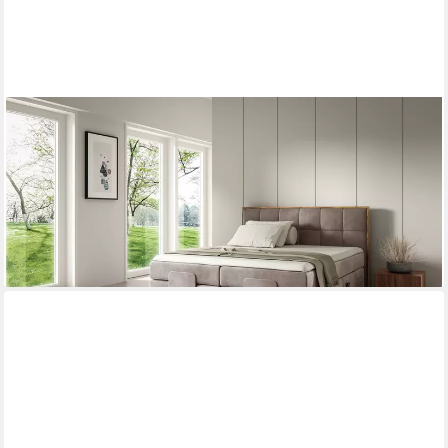
FUN MÖBEL
Boxspringbett Schlafzimmerbett HENRY Elektrisch in Stoff
Fresh (mit Bonell- und Taschenfederkernmatratze), Fuß- und
Kopfteil elektrisch verstellbar
1.898,00 €
lieferbar in 5 Wochen
+3