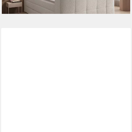
LUXUSBETTEN24
Boxspringbett Vulnero, mit TV Lift und Stauraum (2 Schubladen)