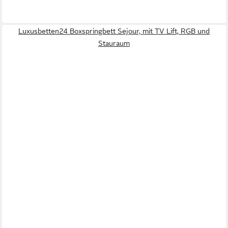
Luxusbetten24 Boxspringbett Sejour, mit TV Lift, RGB und
Stauraum