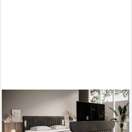
WONELLO
Boxspringbett FLY mit TV-Lift, mit Bettkasten, TFK-Matratzen
und premium Topper, LED-Beleuchtung
ab 2.199,99 €
3.339,99 €
-34%
lieferbar in 6 Wochen