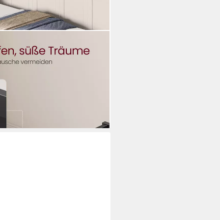
ttrahmen, hochtragfähig,
0 x 200 cm, 35.6 cm H,
i dir