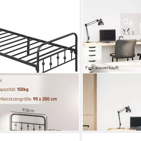
Fast ausverkauft
VIDAXL
tze 200 x 90 cm, klappbar, 82,5 cm
Bett Bettgestell ohne Ma
, 1-tlg., Bettrahmen), für
cm Stahl
96,99 €
immer, Schwarz
lieferbar - in 4-5 Werktagen be
en bei dir