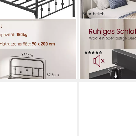
Sehr beliebt
VASAGLE
tze 200 x 90 cm, klappbar, 82,5 cm
Bettgestell Metallbett, Be
, 1-tlg., Bettrahmen), für
mehrfachgrößen-Option (9
immer, Schwarz
geräuscharm)
(106)
ab 49,99 €
UVP
74,99 €
-33%
en bei dir
lieferbar - in 4-5 Werktagen be