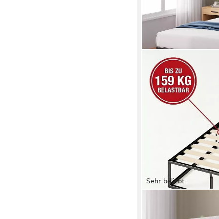
Sehr beliebt
ZINUS
Bettgestell Joseph - 