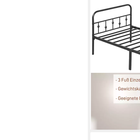
HOMCOM
Bettgestell für Matra
hoch (Metallrahmenbett
Schlafzimmer Gästez
61,90 €
UVP
115,90 €
-47%
lieferbar - in 2-3 Werktag