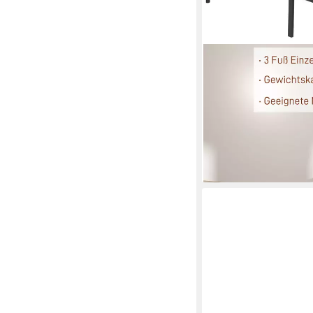
HOMCOM
Bettgestell für Matra
hoch (Metallrahmenbett
Schlafzimmer Gästez
61,90 €
UVP
115,90 €
-47%
lieferbar - in 2-3 Werktag