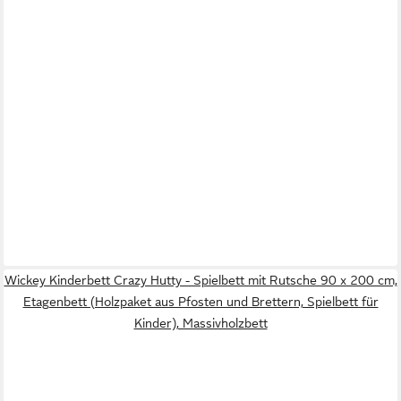
Wickey Kinderbett Crazy Hutty - Spielbett mit Rutsche 90 x 200 cm,
Etagenbett (Holzpaket aus Pfosten und Brettern, Spielbett für
Kinder), Massivholzbett