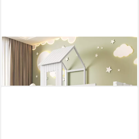
TAVILAECON
Etagenbett mit Rutsche und Fallschutzgitter, mit Fenster und
Dach, 90x200cm&140x200cm
449,99 €
UVP
740,99 €
-39%
lieferbar - in 7-9 Werktagen bei dir