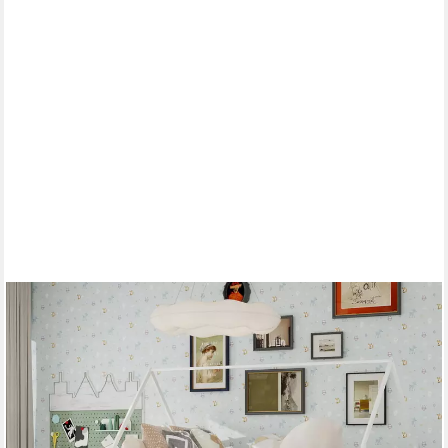
OYRREU
Etagenbett Twin über Twin Etagenbett mit Rutsche für Kinder
Schlafzimmer (Spar-Set)
329,99 €
UVP
499,99 €
-34%
lieferbar - in 6-7 Werktagen bei dir