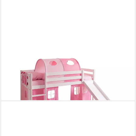
TICAA
Hochbett Rutschbett "Manuel" Kiefer Weiß Classic Weiß lackiert
(Holzmaserung sichtbar), Breite mit Rutsche ca. 217cm
203,15 €
UVP
239,00 €
-15%
lieferbar - in 5-6 Werktagen bei dir