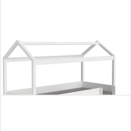
PAIDI
Hausbett TINY HOUSE, Spielbett mit Rutsche und
Rausfallschutz, individuell gestaltbar
1.149,00 €
1.242,55 €
-8%
lieferbar in 7 Wochen