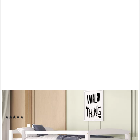
TAVILAECON
Etagenbett Kinderbett Jugendbett, Massivholzrahmen, einfache
Montage, ohne Rutsche, 90x200cm
(1)
229,99 €
UVP
384,60 €
-40%
lieferbar - in 7-9 Werktagen bei dir