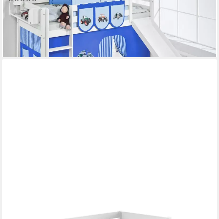
239,00 €
269,00 €
-11%
lieferbar - in 4-5 Werktagen bei dir