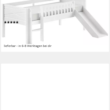
VIPACK
Spielbett Scott mit niedriger Einstiegshöhe inkl. Leiter, Rutsche
und Rollnrost, in Kiefer massiv, weiß 90x200 cm, wahlweise
ohne und mit Rollboxen
(1)
ab 359,20 €
UVP
653,00 €
-45%
lieferbar - in 6-8 Werktagen bei dir