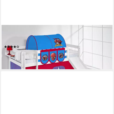
LILOKIDS
Hochbett Spielbett Hochbett JELLE mit Rutsche und Vorhang
Spiderman (inkl. Leiter, Rutsche und Vorhängen)
(4)
259,00 €
299,00 €
-13%
lieferbar - in 4-5 Werktagen bei dir