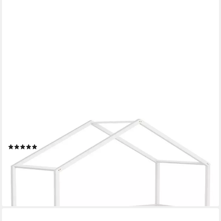
ML-DESIGN
Spielbett Hausbett Kinderbett inkl. 2 Schubladen, Lattenrost und
Rausfallschutz, Abenteuerbett 90x200cm Haus Bett Himmelbett
Kiefer Jugendbett Weiß
(1)
ab 260,99 €
UVP
326,24 €
-20%
lieferbar - in 3-4 Werktagen bei dir