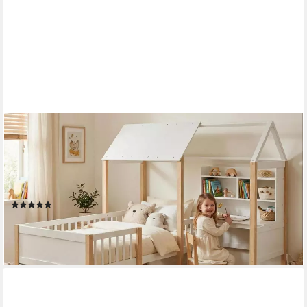
LVHOM
Hausbett 90x200,Schreibtisch,Schubladen mit
Rollen,Rausfallschutz & Lattenrost (Spar-Set, L-förmig,
Schreibtisch, Bücherregal, 1 Schubladen, Naturholz),
Multifunktionales Hausbett aus Massivholz in Weiß
(3)
421,94 €
583,67 €
-28%
lieferbar - in 6-8 Werktagen bei dir