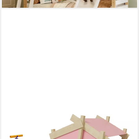
lieferbar in 10 Wochen
WICKEY
Kinderbett CrAzY Snuggy Massivholz-Hochbett mit Leiter,
Lenker & Rutsche (opt) (Spielbett mit optionaler 175 cm Rutsche
für maximalen Spielspaß, Abenteuer-Etagenbett mit Zubehör –