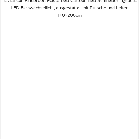
TavilaEcon Kinderbett Polsterbett Cartoon Bett Schmetterlingsbett,
LED-Farbwechsellicht, ausgestattet mit Rutsche und Leiter,
140×200cm