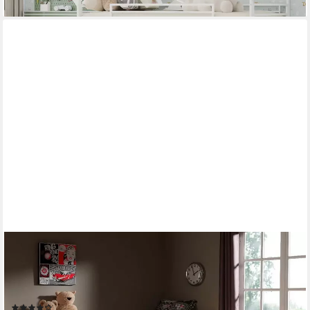
VIPACK
Hochbett Pino, inkl. Rolllattenrost, Leiter, Rutsche und
Absturzschutz (B/H/T ca. 210x114x218cm, Kiefer massiv, stabil
und standfest) in verschiedenen Farben erhältlich
(1)