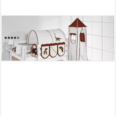
LILOKIDS
Hochbett Spielbett JELLE Dinos - Hochbett - mit Turm, Rutsche
und Vorhang Inkl. Rutsche, Vorhang und Turm
(3)
259,00 €
304,00 €
-15%
lieferbar - in 4-5 Werktagen bei dir