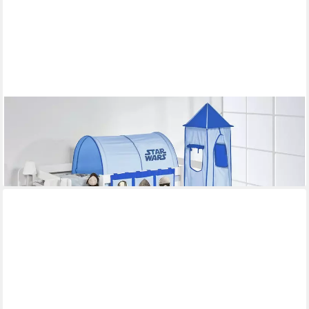
LILOKIDS
Hochbett Spielbett JELLE Star Wars - Hochbett - mit Turm,
Rutsche und Vorhang
ab 219,00 €
lieferbar - in 4-5 Werktagen bei dir