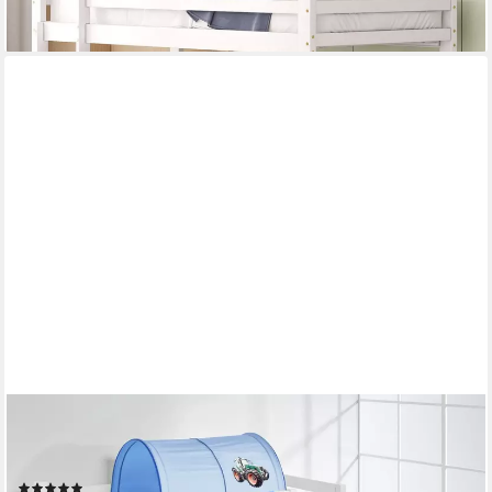
LILOKIDS
Hochbett Spielbett JELLE Trecker - Hochbett - mit Rutsche und
Vorhang
(1)