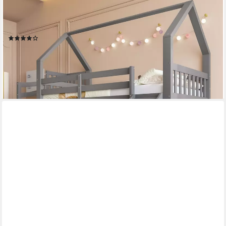
TAVILAECON
Etagenbett Kinderbett Jugendbett Hausbett mit Stauraumtreppe
und Rutsche, Holzbett mit Geländer, 90x200cm, grau
(4)
394,99 €
UVP
789,99 €
-50%
lieferbar - in 6-8 Werktagen bei dir