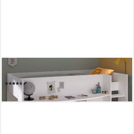
PARISOT
Hochbett Pirouette (in weiß, Liegefläche 90x200 cm) mit
Schreibtisch, kein extra Lattenrost erforderlich
(7)
419,00 €
lieferbar in 3 Wochen