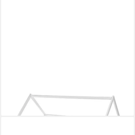
BABY-DELUX
Babybett Hausbett 140x70
ab 159,95 €
UVP
260,00 €
-38%
in 6-7 Werktagen bei dir