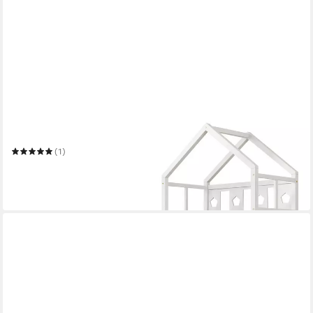
MERAX
Massivholzbett
90 x 200 cm
Liegefläche
(1)
225,99 €
UVP
388,00 €
-42%
in 6-7 Werktagen bei dir