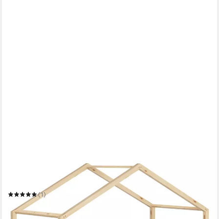
ML-DESIGN
Spielbett Hausbett Kinderbett inkl. 2 Schubladen, Lattenrost
und Rausfallschutz
Mehrere Größen
(1)
ab 258,99 €
UVP
323,74 €
-20%