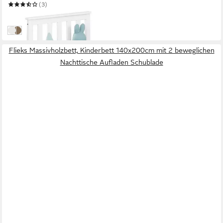
(3)
ab 109,95 €
in 2-3 Werktagen bei dir
Weiß
Braun
Flieks Massivholzbett, Kinderbett 140x200cm mit 2 beweglichen
Nachttische Aufladen Schublade