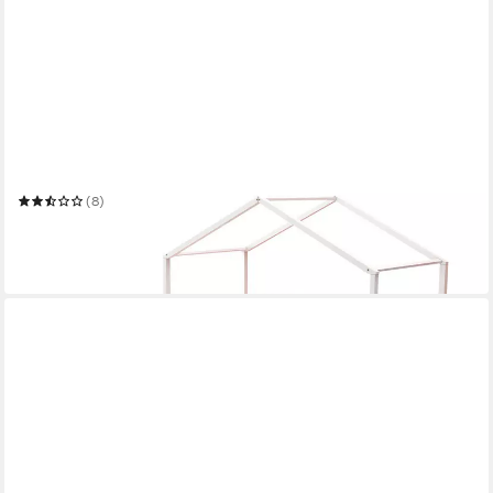
FLIEKS
Massivholzbett
90 x 200 cm
Liegefläche
(8)
315,99 €
UVP
479,99 €
-34%
in 6-7 Werktagen bei dir