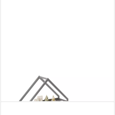
FLIEKS
Massivholzbett
Mehrere Größen
209,99 €
UVP
499,99 €
-58%
in 6-7 Werktagen bei dir