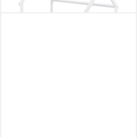
in 3-4 Werktagen bei dir
HOMESTYLE4U
Massivholzbett 90x200 140x200 70x140 Doppelbett
Jugendbett Weiß/Natur Kiefer
Mehrere Größen