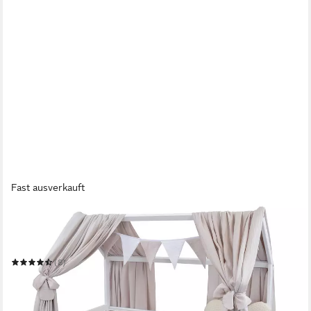
Fast ausverkauft
BABY-DELUX
Komplettbett Hausbett Babybett Komplettset Waffelpique
Musselin
(8)
319,95 €
UVP
465,00 €
-31%
in 6-7 Werktagen bei dir