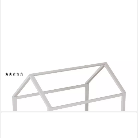
FLIEKS
Massivholzbett, Kinderbett Einzelbett Hausbett mit
Sicherheitsgitter 90x200cm
(2)
ab 245,99 €
UVP
349,99 €
-30%
lieferbar - in 5-6 Werktagen bei dir