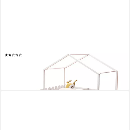
FLIEKS
Massivholzbett, Hausbett Kinderbett Doppelbett 2 Schubladen
200x90cm
(8)
315,99 €
UVP
479,99 €
-34%
lieferbar - in 5-6 Werktagen bei dir