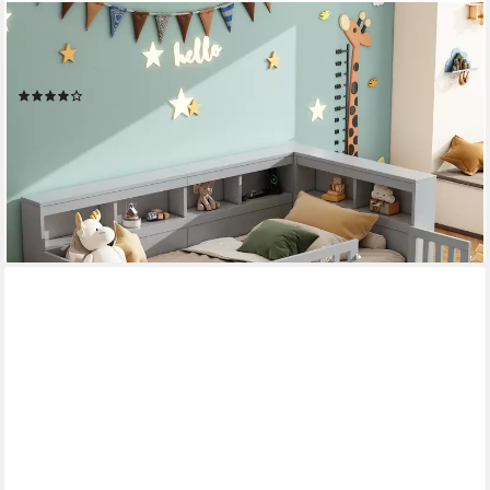
FLIEKS
Holzbett, Kinderbett Daybett 90x200cm mit Stauraum, Aufladen
und Geländer
(2)
ab 249,99 €
UVP
499,99 €
-50%
lieferbar - in 5-6 Werktagen bei dir