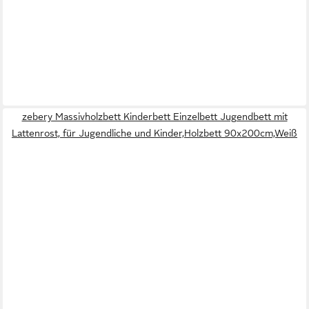
zebery Massivholzbett Kinderbett Einzelbett Jugendbett mit
Lattenrost, für Jugendliche und Kinder,Holzbett 90x200cm,Weiß