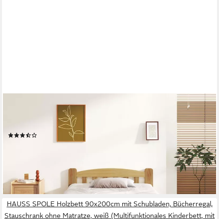
FLIEKS
Massivholzbett, Einzelbett Futonbett mit Kopfteil und Lattenrost
90x200cm
(30)
ab 84,99 €
UVP
179,99 €
-53%
lieferbar - in 5-6 Werktagen bei dir
HAUSS SPOLE Holzbett 90x200cm mit Schubladen, Bücherregal,
Stauschrank ohne Matratze, weiß (Multifunktionales Kinderbett, mit