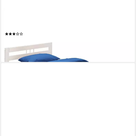
IDIMEX
Massivholzbett THEO, Massivholzbett Einzelbett Doppelbett
Jugendbett Kiefer versch Farben
(13)
ab 79,95 €
lieferbar - in 2-3 Werktagen bei dir