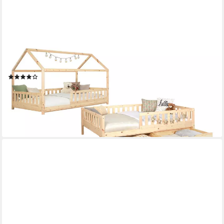
TICAA
Hausbett Duo mit Rausfallschutz und Schubkasten aus Kiefer,
Bodenbett 90x200, inkl. abnehmbarem Dach, mit Rollrost
(10)
ab 416,42 €
579,90 €
-28%
lieferbar - in 4-5 Werktagen bei dir