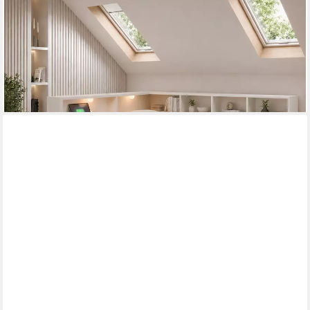
Holzbett, Kinderbett 90x200cm mit Stauraumregal, Schublade,
Leselicht, Aufladen
ab 379,99 €
UVP
639,99 €
-41%
lieferbar in 6 Wochen