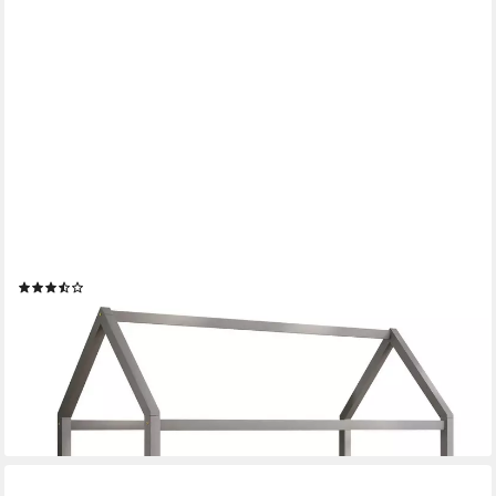
FLIEKS
Massivholzbett (1-tlg), Kiefer Kinderbett Hausbett mit Tafel
90x200cm
(3)
ab 148,99 €
UVP
309,99 €
-52%
lieferbar - in 5-6 Werktagen bei dir