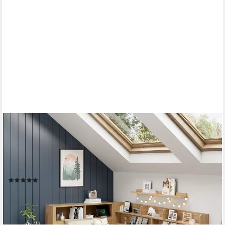
STILVORA
Holzbett 90x200 mit Schublade,Jugendbett Stauraumbett mit
Lattenrost,Natur (Stauraumbett, Kinderbett, 1-tlg., 90*200 cm,
ohne Matratze), mit ausziehbarer Nachttisch Schubladen, Regal
und Stauschrank
(2)
ab 505,99 €
UVP
709,99 €
-29%
lieferbar - in 5-6 Werktagen bei dir