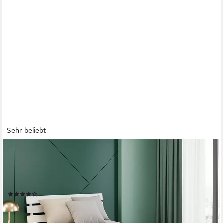
Sehr beliebt
HOMESTYLE4U
Massivholzbett 90x200 120x200 140x200 160x200 180x200
Doppelbett Kopfteil Lattenrost (Set, mit Lattenrost, Weiß),
90x200, modern, stabil
(56)
ab 139,95 €
lieferbar - in 2-3 Werktagen bei dir