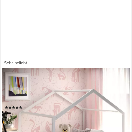
Sehr beliebt
CADANI
Kinderbett Malte Hausbett Bodenbett Rausfallschutz abnehmbar
bis 200 kg belastbar (140x200 cm, Montessori Kinder- &
Jugendbett aus Kiefer Massivholz), inkl. stabilem Roll-Lattenrost,
langfristig nutzbar, Weiss
(71)
269,95 €
UVP
319,95 €
-16%
lieferbar - in 3-4 Werktagen bei dir