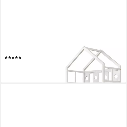
MERAX
Massivholzbett, Kinderbett in Spielturm-Form, Hausbett
90x200cm
(1)
225,99 €
UVP
388,00 €
-42%
lieferbar - in 5-6 Werktagen bei dir