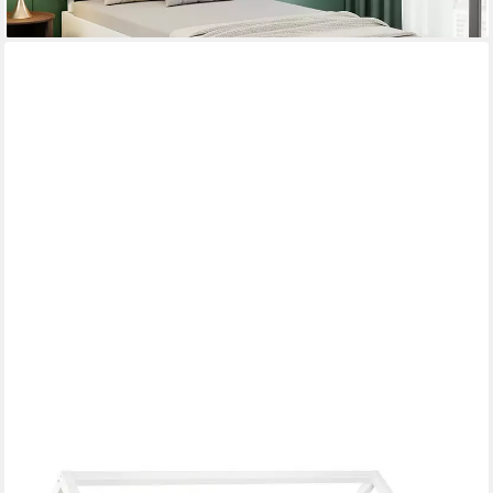
EHRENKIND
Hausbett Sona aus FSC®-zertifiziertem Kiefernholz,
höhenverstellbar (90x200 cm mit Doppelschublade, inkl. Rollrost
und abnehmbarem Rausfallschutz), 2-in-1 Bett – bodentief oder