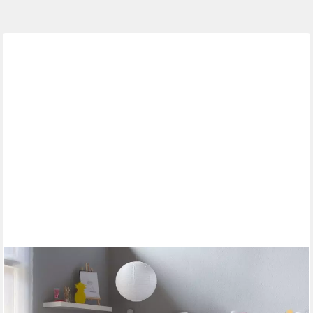
HOMESTYLE4U
Massivholzbett 90x200 140x200 70x140 Doppelbett
Jugendbett Weiß/Natur Kiefer (Set, mit Lattenrost), mit Kopfteil,
Kinderbett