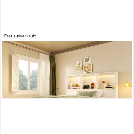
Fast ausverkauft
FLIEKS
Massivholzbett, Kinderbett 90x200cm mit beweglichem
Nachttisch & Aufladen & Schublade
ab 319,99 €
UVP
589,99 €
-46%
lieferbar - in 5-6 Werktagen bei dir