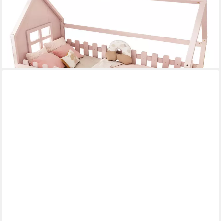
ab 205,99 €
UVP
399,99 €
-49%
lieferbar - in 5-6 Werktagen bei dir