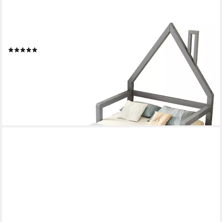
FLIEKS
Massivholzbett, Kinderbett Hausbett Einzelbett 90x200cm
Kiefernholz
(1)
74,99 €
UVP
249,99 €
-70%
lieferbar - in 5-6 Werktagen bei dir