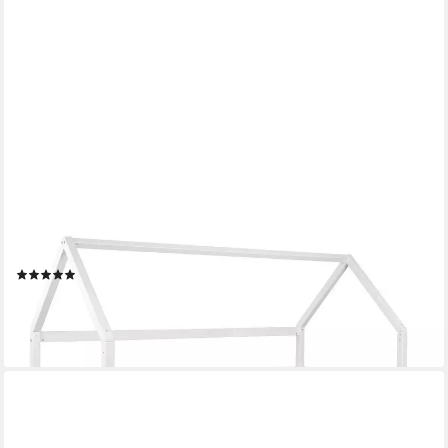
EHRENKIND
Hausbett Livo aus massivem Buchenholz in verschiedenen
Größen (FSC® zertifiziertMontessori Kinderbett, Jugendbett,
90x200), höhenverstellbar
(9)
ab 746,90 €
lieferbar - in 6-7 Werktagen bei dir