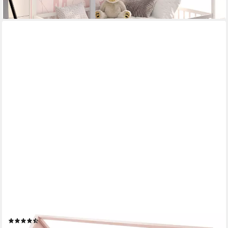
FLIEKS
Massivholzbett, Kinderbett Hausbett Einzelbett 90x200cm mit
Lattenrost und Zaun
(3)