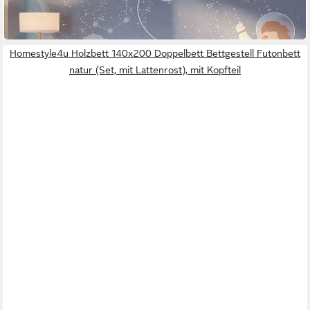
-39%
in 3-4 Werktagen bei dir
Homestyle4u Holzbett 140x200 Doppelbett Bettgestell Futonbett
natur (Set, mit Lattenrost), mit Kopfteil