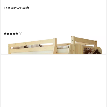
Fast ausverkauft
TICAA
Hochbett Hochbett Hochschläfer "Matthias" Kiefer Natur
90 x 200 cm
Liegefläche
(1)
152,92 €
219,90 €
-30%
in 5-6 Werktagen bei dir