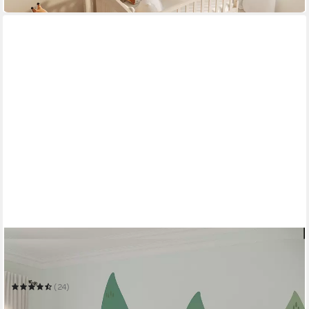
BELLABINO
Kinderbett Vere mit Rausfallschutz und Lattenrost
90 x 200 cm
Liegefläche
(24)
ab 139,99 €
UVP
279,99 €