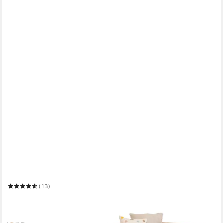
EHRENKIND
Kinderbett Lille aus massivem Kieferholz inkl. Rollrost und
Rausfallschutz
(13)
ab 328,90 €
UVP
349,90 €
-6%
in 2-3 Werktagen bei dir