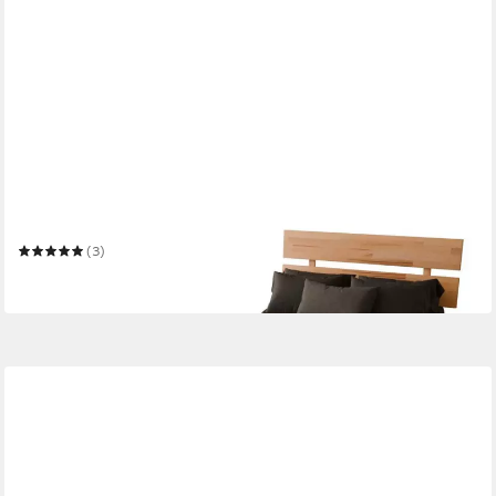
MEINMASSIVHOLZ
Massivholzbett PALMA Kernbuche
90 x 200 cm
Liegefläche
(3)
ab 399,00 €
in 9-11 Werktagen bei dir