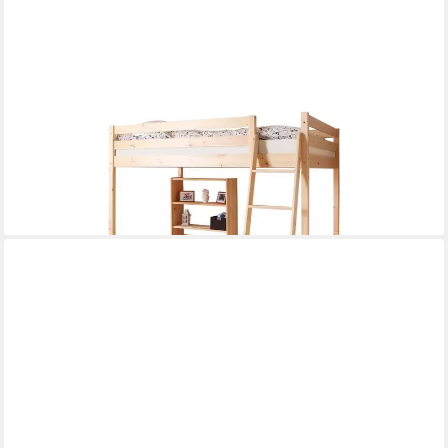
TICAA
Hochbett Hochbett Matthias 140 x 200 Kiefer Natur
140 x 200 cm
Liegefläche
186,92 €
UVP
479,90 €
-61%
in 5-6 Werktagen bei dir