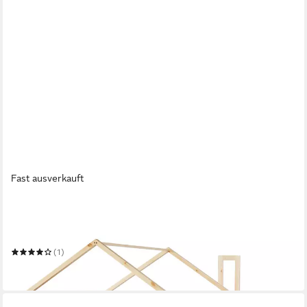
Fast ausverkauft
EN.CASA
Hausbett
Mehrere Größen
(1)
189,99 €
in 5-6 Werktagen bei dir