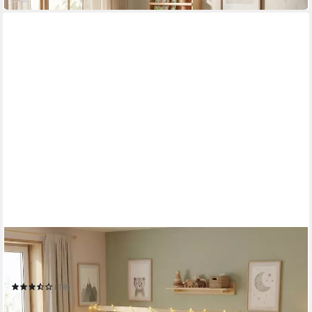
ECOMI
Kinderbett Hausbett, Rausfallschutz, Lattenrost, 90x200 &
80x160, Weiß & Natur
(19)
ab 123,99 €