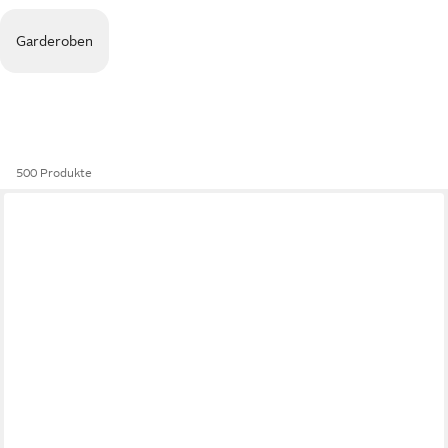
Garderoben
500 Produkte