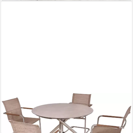
GARDEN PLEASURE
Garten-Essgruppe SIENNA, (5-tlg)
1.109,00 €
UVP
1.459,75 €
-24%
lieferbar in 2 Wochen