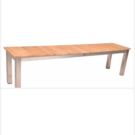
LOMADOX
Gartenbank GAZA-120, Bank Sitzbank Garten Teak Teakholz
massiv Edelstahl 180/45/38 cm
466,42 €
UVP
640,99 €
-27%
lieferbar in 2 Wochen