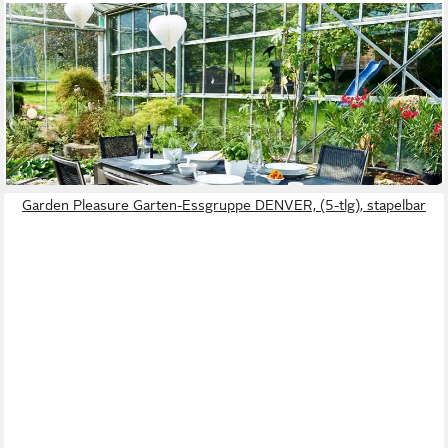
ACAMP
Garten-Essgruppe Stapelsessel Set 5-teilig, Keramiktisch
200x100 cm, Edelstahl, (Spar-Set, 5-tlg., Gartenmöbel Set),
Edelstahl rostfrei, wetterfest, stapelbar, Keramik, Polywood
ab 2.374,80 €
UVP
2.499,00 €
-5%
lieferbar - in 6-7 Werktagen bei dir
Garden Pleasure Garten-Essgruppe DENVER, (5-tlg), stapelbar