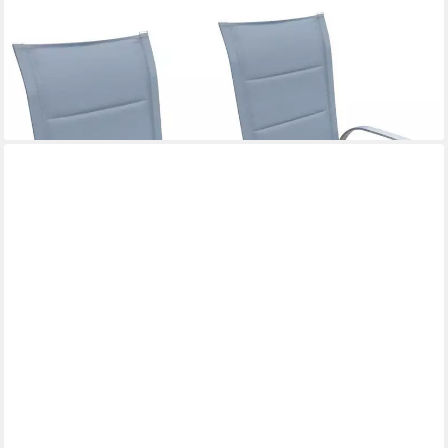
MERXX
Gartenstuhl Lucca (Set, 2 St), 2er Set, Alu/Textil, stapelbar
340,68 €
UVP
750,90 €
-55%
lieferbar - in 4-5 Werktagen bei dir