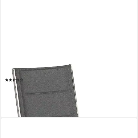
MERXX
Hochlehner Ferrara (1 St)
(5)
125,67 €
UVP
322,90 €
-61%
lieferbar - in 4-5 Werktagen bei dir