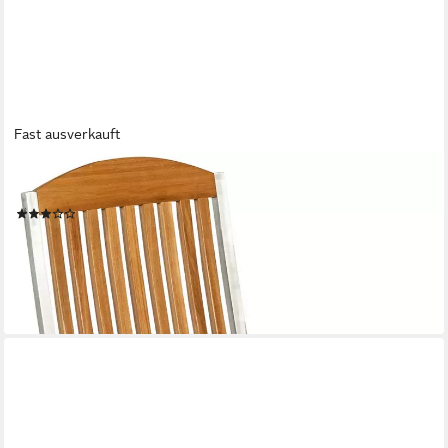
Fast ausverkauft
MERXX
Gartenstuhl Keros (1 St), Edelstahl/Akazie, verstellbar
(4)
157,20 €
UVP
407,90 €
-61%
lieferbar - in 4-5 Werktagen bei dir