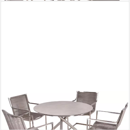
GARDEN PLEASURE
Garten-Essgruppe SIENNA, (5-tlg)
1.209,00 €
UVP
1.619,75 €
-25%
lieferbar in 2 Wochen