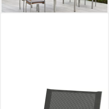
lieferbar - in 4-5 Werktagen bei dir
GARDEN PLEASURE
Freischwinger SIENNA, 4er Set
634,68 €
UVP
799,80 €