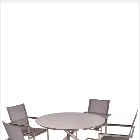
GARDEN PLEASURE
Garten-Essgruppe SIENNA, (5-tlg)
1.149,00 €
UVP
1.459,75 €
-21%
lieferbar in 2 Wochen