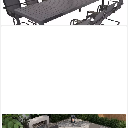
1.699,00 €
UVP
2.368,60 €
-28%
lieferbar in 2 Wochen
KETTLER
Garten-Essgruppe