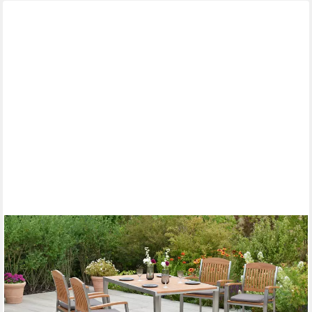
MERXX
Garten-Essgruppe »Keros«, (Set, 9-tlg., Inkl. Sitzkissen,
Edelstahlgestell), Tisch: LxB: 150x90 cm
1.036,09 €
UVP
2.194,90 €
-53%