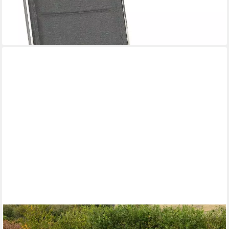
-51%
lieferbar - in 4-5 Werktagen bei dir
MERXX
Garten-Essgruppe Keros, (9-tlg), 8 Klappsessel mit