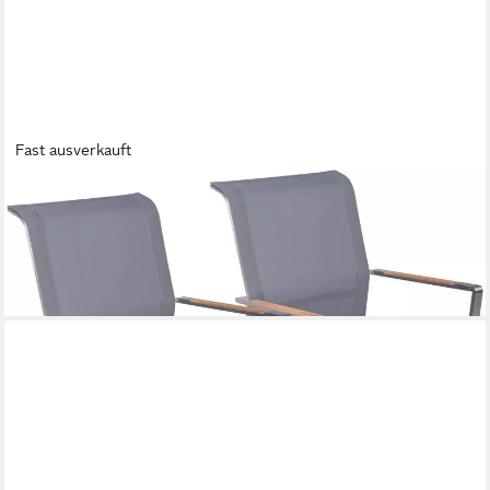
Fast ausverkauft
GARDEN PLEASURE
Drehstuhl SALIDA, 2er Set
435,01 €
UVP
639,90 €
-32%
lieferbar - in 2-3 Werktagen bei dir