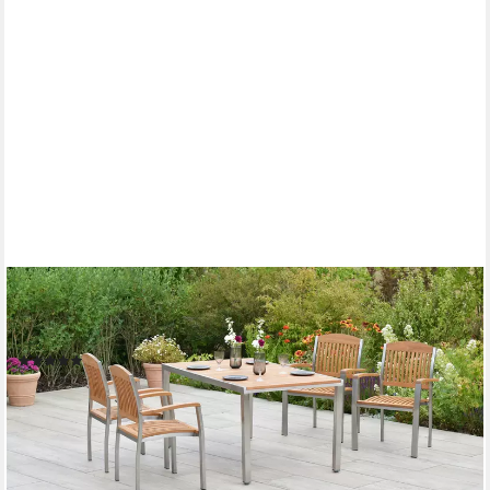
MERXX
Garten-Essgruppe »Keros«, (Set, 5-tlg., Geöltes Akazienholz,
Edelstahlgestell), Tisch: LxB: 150x90 cm
(1)
1.003,31 €
UVP
2.101,90 €
-52%
lieferbar - in 4-5 Werktagen bei dir