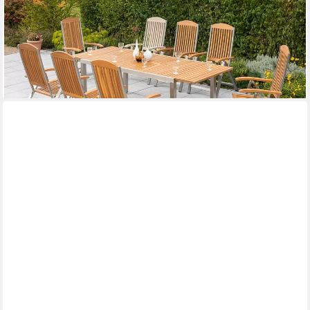
ausziehbarem Tisch
1.767,01 €
UVP
4.541,90 €
-61%
lieferbar - in 4-5 Werktagen bei dir