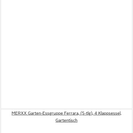
MERXX Garten-Essgruppe Ferrara, (5-tlg), 4 Klappsessel,
Gartentisch