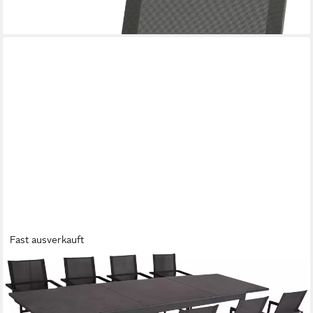
-21%
lieferbar in 2 Wochen
Fast ausverkauft
GARDEN PLEASURE
Garten-Essgruppe NEREA, (9-tlg), ausziehbar
2.069,00 €
UVP
2.498,60 €