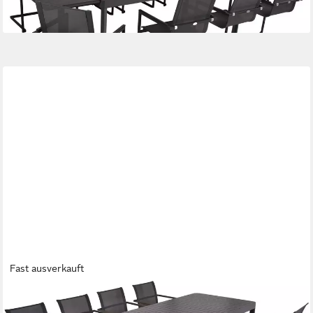
-17%
lieferbar in 2 Wochen
Fast ausverkauft
GARDEN PLEASURE
Garten-Essgruppe AMIRA, (9-tlg)