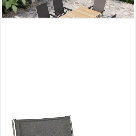
1.599,00 €
lieferbar - in 5-6 Werktagen bei dir
MERXX
Garten-Essgruppe Ferrara, (5-tlg)
1.076,50 €
UVP
2.180,90 €