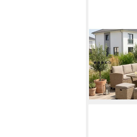
KONIFERA
Gartenlounge-Set Rotte
Hocker, 1x Tisch 120x8
Stahl, Tischplatte au
(208)
699,99 €
UVP
1.169,99 
-40%
lieferbar - in 4-5 Werktag