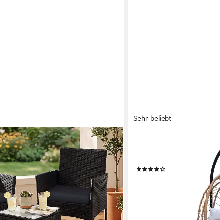
Sehr beliebt
SVITA
onmöbel, Tisch und 2 Stühle, für
Hängesessel Hängesessel S
n, (3-tlg., 2 Gartenstuhl, 1
mit Polstern
(22)
en), Gartenmöbel-Set, aus PE-
99,99 €
169,99 €
möbel, schwarz-grau
-41%
lieferbar - in 4-5 Werktagen be