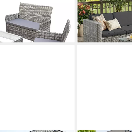
gruppe, Polyrattan
Lounge-Set, (5-tlg., 1 Ecks
Kissen), für Terrasse, Balk
(110)
315,99 €
UVP
519,99 €
en bei dir
-39%
lieferbar - in 4-5 Werktagen be