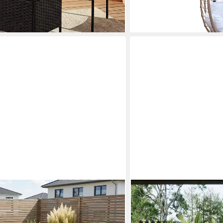
en bei dir
MERAX
ropez, (Set, 11-tlg., 1x2er Sofa, 2x
Loungebett, mit Stahlrah
42,5cm, inkl. Auflagen), Polyrattan,
Kissen,Gartenliege,Garte
(3)