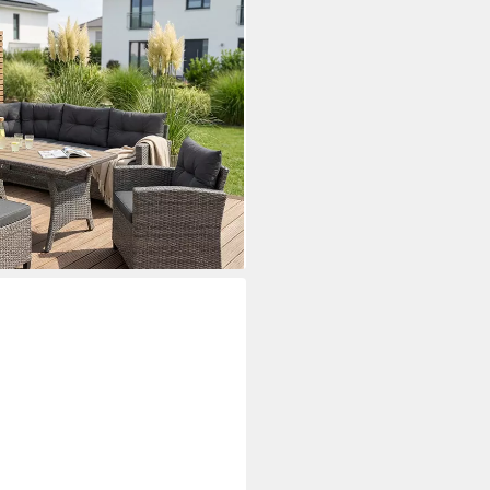
emium, (Set, 20-tlg., 2x 2er
x Hocker, 1x Tisch
 Polyrattan, Stahl, geeignet für
i dir