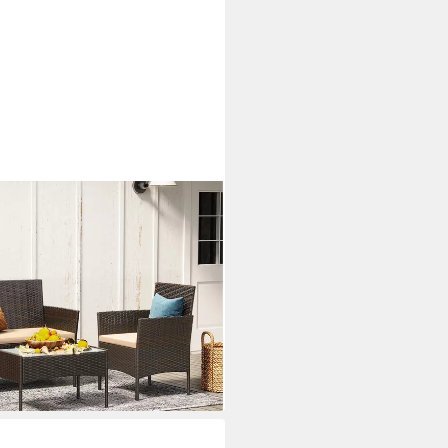
el aus PE-Polyrattan, (4-tlg., 2
entisch, mit Kissen),
bel
i dir