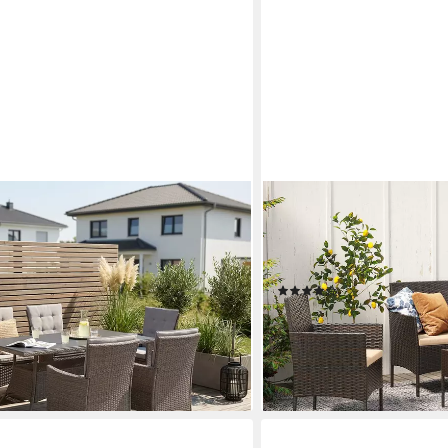
SONGMICS
nd, (Set, 19-tlg., 6x Sessel, 6x
Gartenlounge-Set Balkonmöb
nauflagen, 1x Tisch), Tischplatte aus
Gartenstuhl, 1 Sofa, 1 Gart
fläche unter dem Tisch
Balkonmöbel, Terrassenmö
(132)
139,99 €
UVP
275,99 €
-49%
en bei dir
lieferbar - in 4-5 Werktagen be