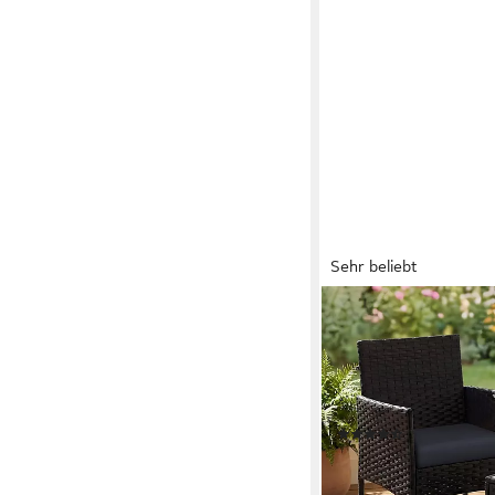
Sehr beliebt
SONGMICS
Gartenlounge-Set Balk
Terrasse, Balkon, Garte
Gartentisch, mit Kiss
Polyrattan, Terrassen
(59)
89,99 €
UVP
189,99 €
-53%