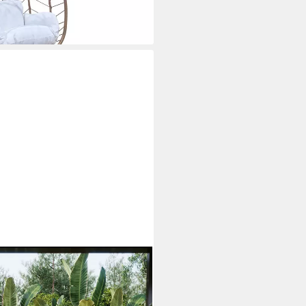
men und
nlounge,Gartenmöbel