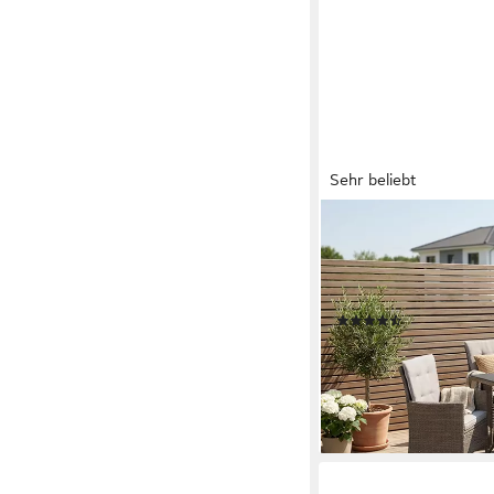
Sehr beliebt
KONIFERA
Garten-Essgruppe Maila
Sitzauflagen, 6x Rücke
Sicherheitsglas, Stau
(382)
449,99 €
UVP
909,99 €
-51%
lieferbar - in 6-7 Werktag