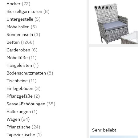
Gartenmöbel Set, Sitz
Hocker
(119)
Bierzeltgarnituren
99,99 €
169,99 €
Untergestelle
-41%
Möbelrollen
lieferbar - in 4-5 Werktag
Sonneninseln
Betten
Garderoben
Möbelfüße
Hängeleisten
Bodenschutzmatten
Tischbeine
Einlegeböden
Pflanzgefäße
Sessel-Erhöhungen
Halterungen
Wagen
Pflanztische
Sehr beliebt
Tapeziertische