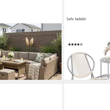
Sehr beliebt
SONGMICS
rdam, (Set, 20-tlg., 3x 3er Sofa, 2x
Gartenlounge-Set Balkonmö
2x67cm, inkl. Auflagen), Polyrattan,
Balkonmöbel, Gartenmöbel-
(63)
s Nonwood
79,99 €
UVP
129,99 €
€
-38%
lieferbar - in 4-5 Werktagen be
en bei dir