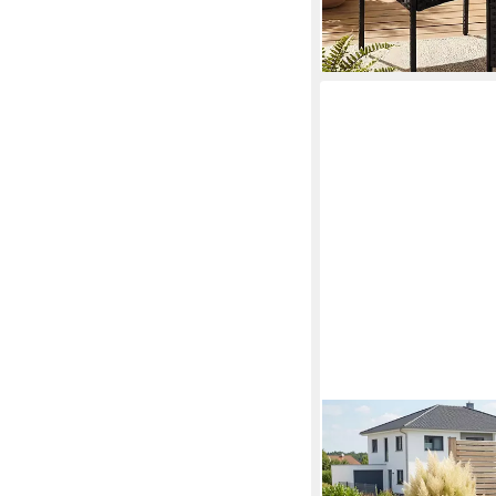
lieferbar - in 4-5 Werktag
KONIFERA
Gartenlounge-Set St. T
Sessel,1x Tisch 90x55x