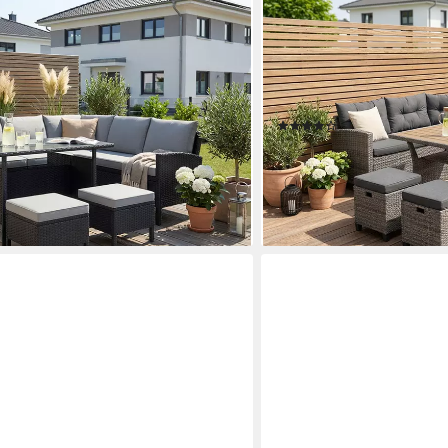
KONIFERA
atten, Gartenmöbel Set, (Set, 18-
Gartenlounge-Set Keros Pr
 66x120x74 cm, 2 Hocker, inkl.
Sofa, 1x Ecke, 1x Sessel, 2
attan
145x75x67,5cm), Ecklounge,
8 Personen, inkl. Auflagen
(161)
699,99 €
UVP
1.119,99 €
en bei dir
-38%
lieferbar - in 4-5 Werktagen be