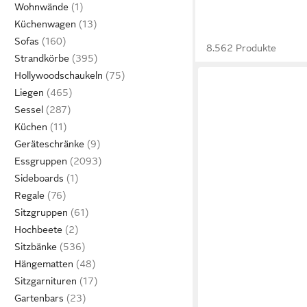
Wohnwände
Küchenwagen
Sofas
8.562 Produkte
Strandkörbe
Hollywoodschaukeln
Liegen
Sessel
Küchen
Geräteschränke
Essgruppen
Sideboards
Regale
Sitzgruppen
Hochbeete
Sitzbänke
Hängematten
SVITA
Sitzgarnituren
Sitzgruppe BROOKLYN, 
Gartenbars