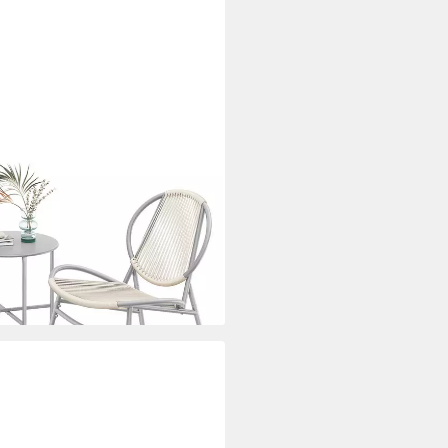
bel/Gartenmöbel-Set, (3-tlg),
Set, aus PE-Polyrattan, Outdoor
i dir