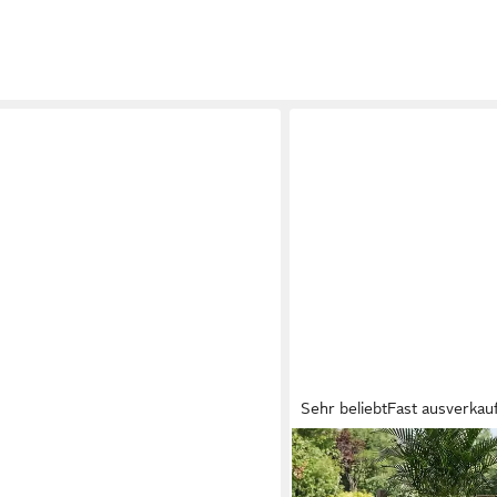
Sehr beliebt
Fast ausverkau
SONGMICS
(Set, 4-tlg., Gartenlounge),
Gartenlounge-Set PE-Poly