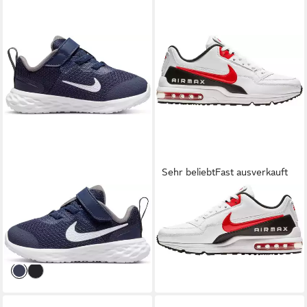
Sehr beliebt
Fast ausverkauft
NIKE
REVOLUTION 6 (TD)
NIKE SPORTSWEAR
Air Max
Laufschuh für Kinder
Ltd 3 Sneaker
25,99 €
124,99 €
UVP
39,99 €
-35%