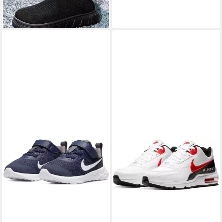
Flyknit-Obermaterial, leichte
Laufschuhe