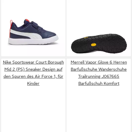
PUMA
COURTFLEX V3 V
MERRELL
Vapor Glove 6
INF Sneaker für sportliche
weiss/schwarz Herren
ab 21,99 €
99,90 €
Aktivitäten, mit Textil-
UVP
27,95 €
Laufschuh
UVP
115,00 €
Innenmaterial, knöchelhoch
-21%
-13%
+5
Nike Sportswear Court Borough
Merrell Vapor Glove 6 Herren
Mid 2 (PS) Sneaker Design auf
Barfußschuhe Wanderschuhe
den Spuren des Air Force 1, für
Trailrunning J067665
Kinder
Barfußschuh Komfort