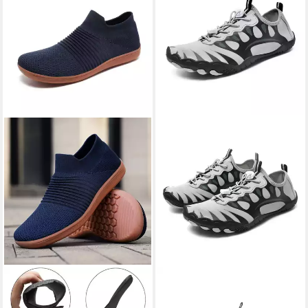
HUSK'SWARE
Barfußschuh
HUSK'SWARE
Barfußschuh
(Bequeme
(Durchlässig und