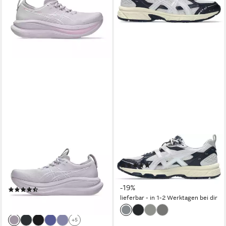
ASICS
ASICS SPORTSTYLE
GEL-NIMBUS 28 Laufschuh
GEL-NUNOBIKI Sneaker
(1)
für Erwachsene, mit leicht
ab 88,99 €
UVP
110,00 €
profiliertem Laufsohlenprofil
-19%
(14)
lieferbar - in 1-2 Werktagen bei dir
199,95 €
lieferbar - in 1-2 Werktagen bei dir
+5