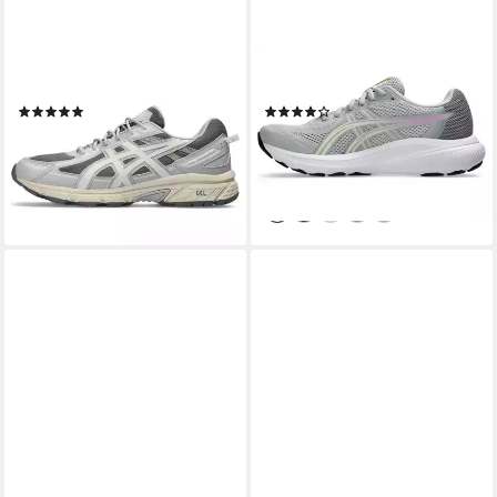
ASICS SPORTSTYLE
ASICS
GEL-VENTURE 6 Sneaker
GEL-CONTEND 10 Laufschuh
(35)
(1)
ab 94,99 €
54,99 €
UVP
75,00 €
lieferbar - in 1-2 Werktagen bei dir
-27%
lieferbar - in 1-2 Werktagen bei dir