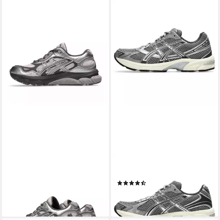
ASICS
ASICS SPORTSTYLE
Asics Gel-NYC Damen Pink
GEL-1130 Sneaker
(23)
Cloud Pure Silver Sneaker
ab 99,99 €
159,95 €
lieferbar - in 1-2 Werktagen bei dir
lieferbar - in 4-5 Werktagen bei dir