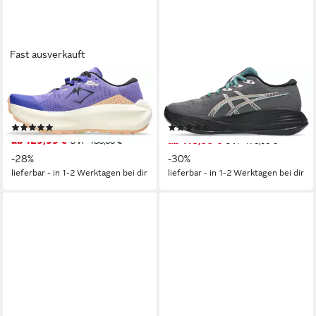
Fast ausverkauft
ASICS
ASICS
TRABUCO MAX 5
GEL-CUMULUS 27 GORE-
Trailrunningschuh
TEX Laufschuh wasserdicht
(1)
(3)
ab 129,99 €
ab 118,99 €
UVP
180,00 €
UVP
170,00 €
-28%
-30%
lieferbar - in 1-2 Werktagen bei dir
lieferbar - in 1-2 Werktagen bei dir