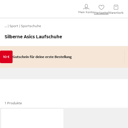
Mein Konto
Merkzettel
Warenkorb
…
Sport
Sportschuhe
Silberne Asics Laufschuhe
10 €
Gutschein für deine erste Bestellung
1 Produkte