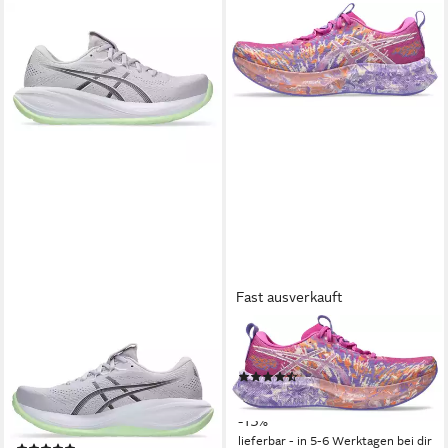
Fast ausverkauft
ASICS
ASICS
GEL-CUMULUS 28 Laufschuh
NOOSA TRI 16 Laufschuh
(48)
sportlicher Stil, leicht
ab 129,99 €
UVP
149,99 €
profiliertes Laufsohlenprofil,
-13%
Schnürung
lieferbar - in 5-6 Werktagen bei dir