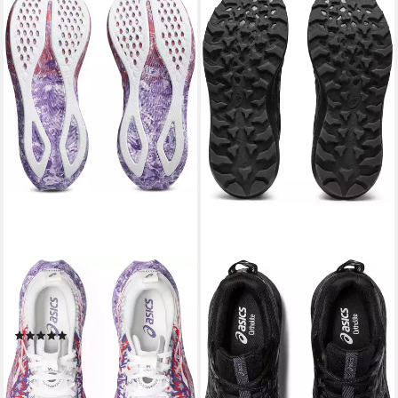
ASICS
ASICS
NOOSA TRI 16
GEL-SONOMA 7 GTX
WHITE/BLACK Laufschuh
BLACK/CARRIER GREY
(2)
Laufschuh
119,99 €
UVP
149,99 €
ab 95,99 €
UVP
119,99 €
-20%
-20%
lieferbar - in 5-6 Werktagen bei dir