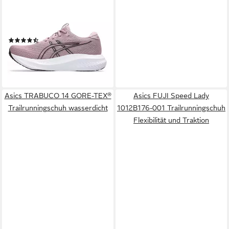
ASICS
GEL-EXCITE 11 Laufschuh
(22)
ab 84,99 €
lieferbar - in 1-2 Werktagen bei dir
+3
Asics TRABUCO 14 GORE-TEX®
Asics FUJI Speed Lady
Trailrunningschuh wasserdicht
1012B176-001 Trailrunningschuh
Flexibilität und Traktion