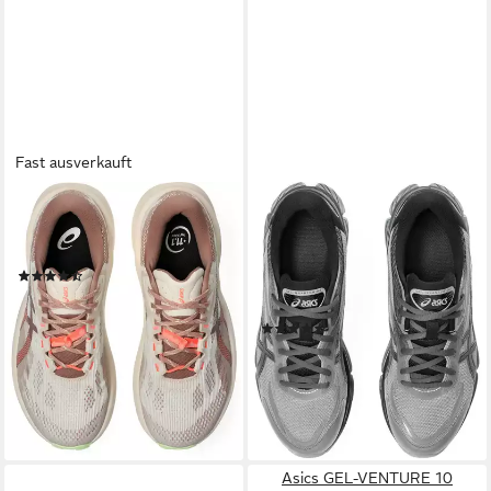
Fast ausverkauft
ASICS
ASICS SPORTSTYLE
TRABUCO 14
GEL-QUANTUM 360 VIII
Trailrunningschuh
Sneaker mit GEL-Technologie,
(2)
leicht profiliertes
ab 157,99 €
Laufsohlenprofil
lieferbar - in 1-2 Werktagen bei dir
(16)
87,99 €
UVP
180,00 €
-51%
lieferbar - in 1-2 Werktagen bei dir
Asics GEL-VENTURE 10