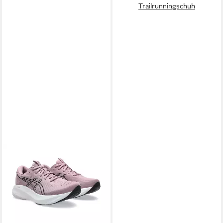
Trailrunningschuh