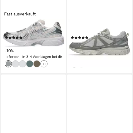
Fast ausverkauft
ASICS
ASICS SPORTSTYLE
GEL-1130 Sneaker
GEL-VENTURE 6 Sneaker
(28)
(7)
ab 90,00 €
ab 84,99 €
UVP
100,00 €
UVP
100,00 €
-10%
-15%
lieferbar - in 3-4 Werktagen bei dir
lieferbar - in 1-2 Werktagen bei dir
+1