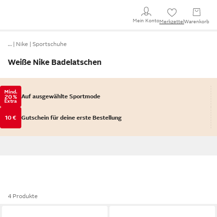
Mein Konto
Merkzettel
Warenkorb
…
Nike
Sportschuhe
Weiße Nike Badelatschen
Mind.
Auf ausgewählte Sportmode
20 %
Extra
10 €
Gutschein für deine erste Bestellung
4 Produkte