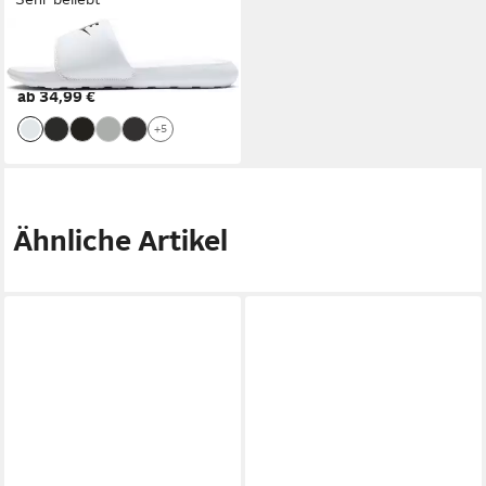
NIKE SPORTSWEAR
VICTORI ONE SLIDE
ab 34,99 €
Badesandale Badelatschen
+5
Ähnliche Artikel