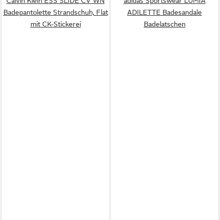
Calvin Klein ESS SLIDE CV WN
adidas Sportswear LUMIA
Badepantolette Strandschuh, Flat
ADILETTE Badesandale
mit CK-Stickerei
Badelatschen