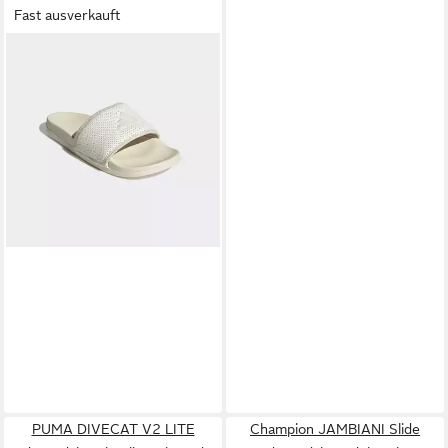
Fast ausverkauft
ADIDAS SPORTSWEAR
ADILETTE COMFORT
ab 34,99 €
BADESCHLAPPEN
UVP
45,00 €
Badesandale Badelatschen
-22%
PUMA DIVECAT V2 LITE
Champion JAMBIANI Slide