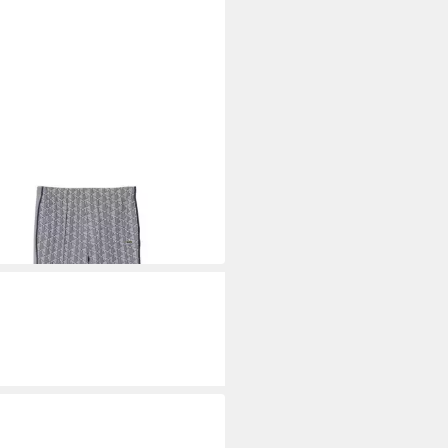
STE
those Sweathose Jogginghosen
g)
58,95 €
UVP
179,95 €
ge