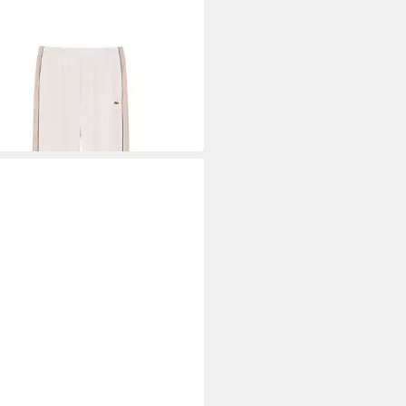
STE
nghose Lacoste Regular Fit-
ningpants
95 €