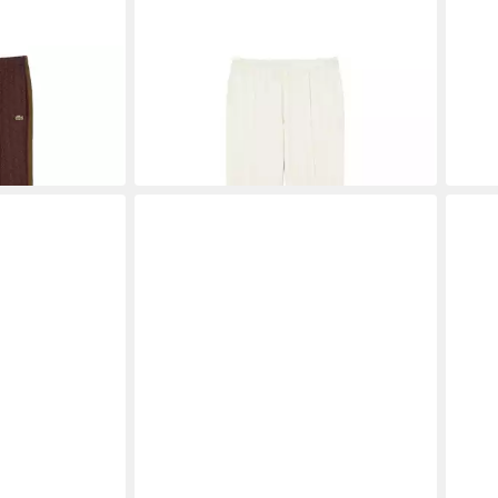
LACOSTE
LACO
Track Trousers
Jogginghose Lacoste Track Trousers
Joggi
169,95 €
Trai
139,
Fonce