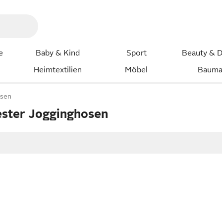
e
Baby & Kind
Sport
Beauty & D
Heimtextilien
Möbel
Bauma
osen
ester Jogginghosen