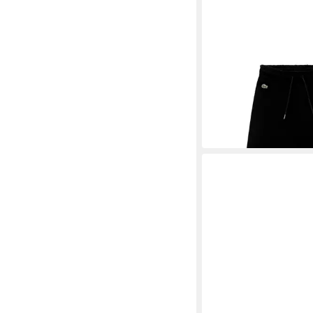
LACOSTE
Sweathose Hose Sweat
79,95 €
UVP
89,95 €
-11%