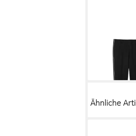
LACOSTE
Jogginghose Lacoste 
Piqué
131,95 €
UVP
149,95 €
-12%
Ähnliche Arti