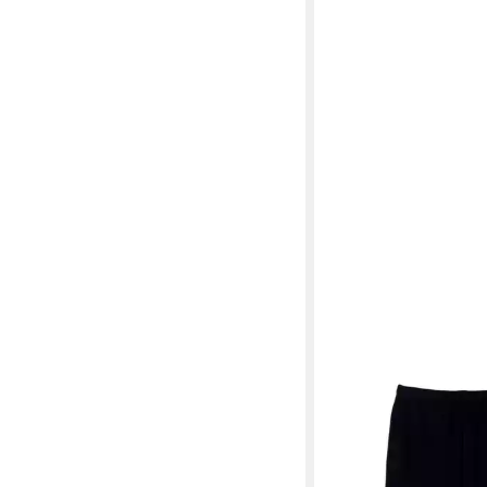
LACOSTE
Sweathose Sweathose
Jogginghosen (1-tlg)
118,95 €
UVP
149,95 €
-21%