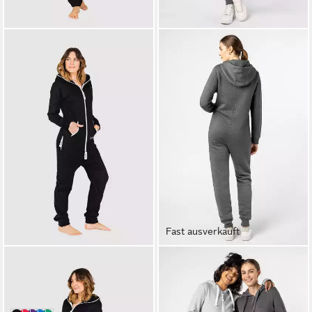
Fast ausverkauft
MONIZ
EIGHT2NINE
Jumpsuit mit kuscheligem
Jumpsuit Sweat Overall
29,99 €
Komfort
UVP
59,99 €
109,00 €
-50%