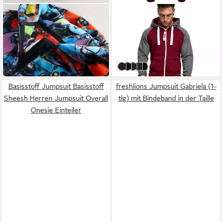
NEXT
AMACI&SONS
Jumpsuit Einteiler aus Fleece
Jumpsuit LUBBOCK
(1-tlg)
Jumpsuit
ab 43,00 €
39,90 €
UVP
69,90 €
-43%
Bordeaux
Schwarz
Anthrazit
Anthrazit/Rot
Schwarz/Rot
Basisstoff Jumpsuit Basisstoff
freshlions Jumpsuit Gabriela (1-
Sheesh Herren Jumpsuit Overall
tlg) mit Bindeband in der Taille
Onesie Einteiler