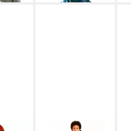
(kein Set)
jacke Outburst
OUTBURST
Funktionsjacke Winter
ROC