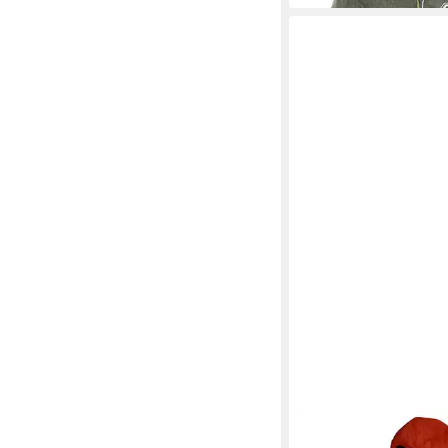
OUTBURST
Funktions