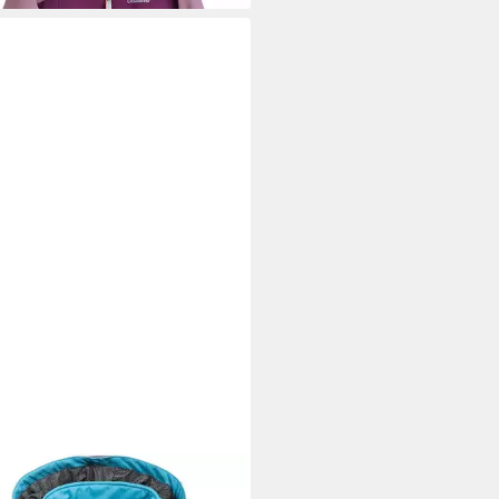
K CREEK
Softshelljacke Kinder