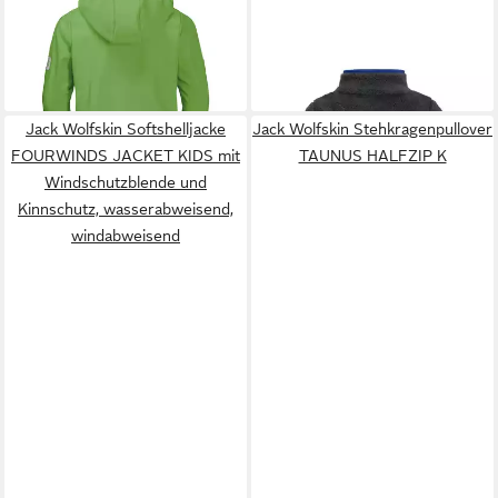
JACK WOLFSKIN
JACK WOLFSKIN
Softshelljacke Fourwinds
Fleecejacke Gleely (weich,
40,65 €
39,89 €
(wind-& wasserabweisend)
UVP
54,95 €
warm, atmungsaktiv)
UVP
54,95 €
grün Kinder
-26%
phantomgrau Kinder
-27%
Jack Wolfskin Softshelljacke
Jack Wolfskin Stehkragenpullover
FOURWINDS JACKET KIDS mit
TAUNUS HALFZIP K
Windschutzblende und
Kinnschutz, wasserabweisend,
windabweisend