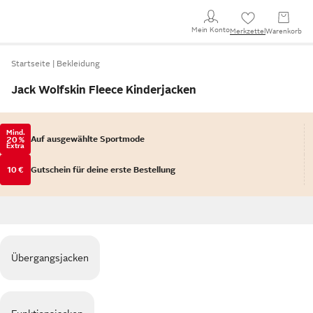
Mein Konto
Merkzettel
Warenkorb
Startseite
Bekleidung
Jack Wolfskin Fleece Kinderjacken
Mind.
Auf ausgewählte Sportmode
20 %
Extra
10 €
Gutschein für deine erste Bestellung
Übergangsjacken