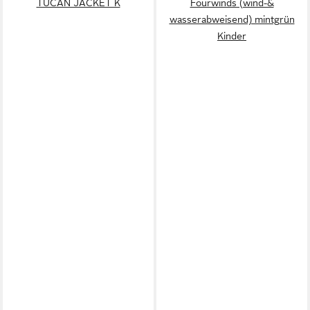
TUCAN JACKET K
Fourwinds (wind-&
wasserabweisend) mintgrün
Kinder