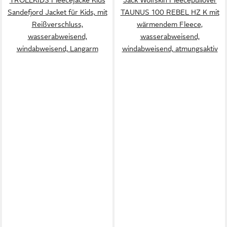
TROLLKIDS Fleecejacke Kids
Jack Wolfskin Fleecepullover
Sandefjord Jacket für Kids, mit
TAUNUS 100 REBEL HZ K mit
Reißverschluss,
wärmendem Fleece,
wasserabweisend,
wasserabweisend,
windabweisend, Langarm
windabweisend, atmungsaktiv