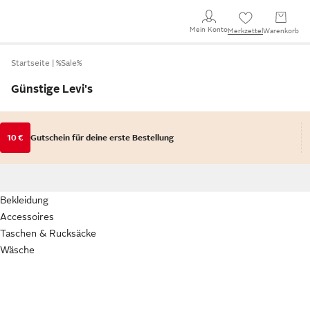
Mein Konto
Merkzettel
Warenkorb
Startseite
%Sale%
Günstige Levi's
10 €
Gutschein für deine erste Bestellung
Bekleidung
Accessoires
Taschen & Rucksäcke
Wäsche