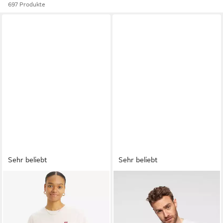
697 Produkte
Sehr beliebt
Sehr beliebt
LEVI'S®
LEVI'S®
T-Shirt TEE Minilogo mit
T-Shirt ORIGINAL HM TEE
kleiner Logostickerei
mit Logo Print
ab 16,99 €
ab 16,99 €
UVP
24,95 €
UVP
24,95 €