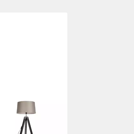
QA
lampe Tripod, ohne Leuchtmittel,
weiß, QAZQA Stehlampe, e27,
, Holz, Industrie
0 €
UVP
215,00 €