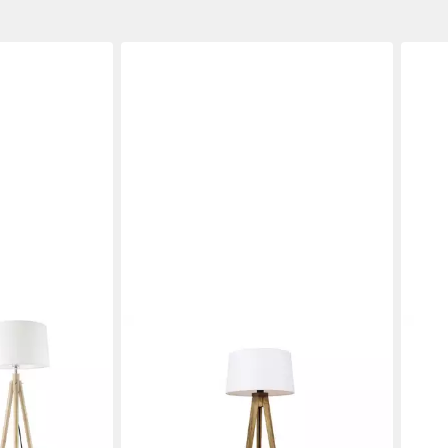
QAZQA
QAZ
tmittel,
Stehlampe Tripod_classic, ohne
Steh
e »Tomar« mit
Leuchtmittel, Warmweiß, QAZQA
Warm
Stehlampe, e27, Weiß, Holz,
Weiß
90,9
Landhaus