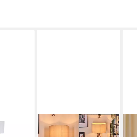
HOFSTEIN
HOM
iß IP20, 1 x 60
Stehlampe Stehlampe aus Holz/Stoff
Steh
in Dunkelbraun/Beige/Weiß, ohne
E27 