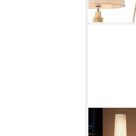
-30%
lieferbar - in 4-5 Werktag
HOMCOM
Stehlampe LED Dimmba
Dreibein, Stehleuchte 
Fußschalter, Dimmfunk