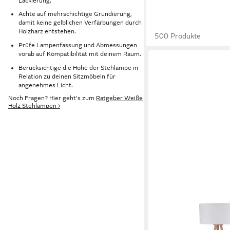
Lackierung.
Achte auf mehrschichtige Grundierung,
damit keine gelblichen Verfärbungen durch
Holzharz entstehen.
500 Produkte
Prüfe Lampenfassung und Abmessungen
vorab auf Kompatibilität mit deinem Raum.
Berücksichtige die Höhe der Stehlampe in
Relation zu deinen Sitzmöbeln für
angenehmes Licht.
Noch Fragen? Hier geht's zum
Ratgeber Weiße
Holz Stehlampen ›
LINDBY
Stehlampe Charlia, We
W