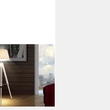
O LIGHTING
lampe, Leuchtmittel nicht
sive, Stehleuchte Holz Stativ
 Stoffschirm Standleuchte Höhe
 cm
9 €
rbar - in 3-4 Werktagen bei dir