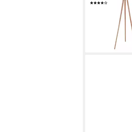
(1)
129,90 €
UVP
219,90 €
-41%
lieferbar - in 3-4 Werktag