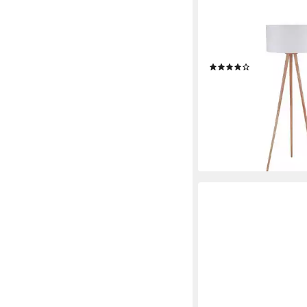
LINDBY
Stehlampe Charlia, We
W
(1)
129,90 €
UVP
219,90 €
-41%
lieferbar - in 3-4 Werktag