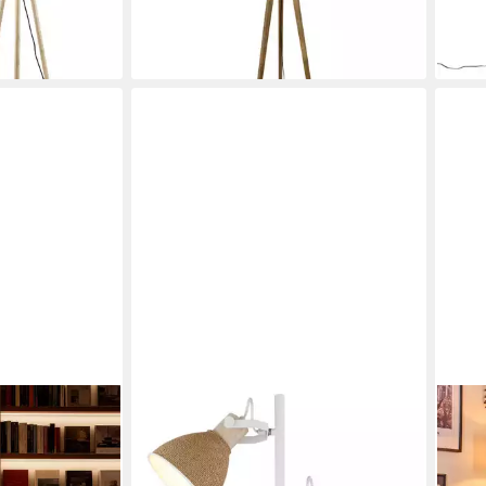
105,00 €
UVP
209,00 €
-58
liefe
-50%
en bei dir
lieferbar - in 4-5 Werktagen bei dir
GLOBO LIGHTING
HOFS
r, Holz mit
Stehlampe LYNDON, ohne
Steh
mit
Leuchtmittel, Stehleuchte aus Holz &
Holz
tion, LED fest
Metall, schwenkbar, flexibel &
Desi