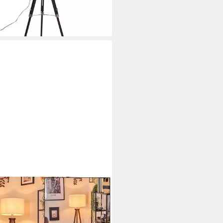
%
rbar - in 4-5 Werktagen bei dir
TEIN
lampe Stehlampe aus
/Metall im skandinavischen
gn, ohne Leuchtmittel, Boho-