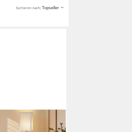
Topseller
Sortieren nach:
COM
lampe Stehlampe mit Regalen
40W Nachttischlampe Acryl