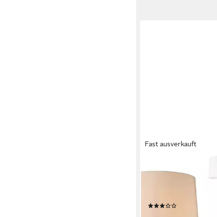
Fast ausverkauft
LUX.PRO
Stehlampe, ohne Leuch
Stylische Stehleucht
3-füßigem Holzgestell
(9)
70,99 €
UVP
100,99 €