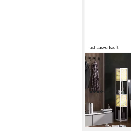
Fast ausverkauft
HOMCOM
Stehlampe moderne St
Regalen, Fußschalter 
ohne Leuchtmittel, f
Schlafzimmer, Weiß
(4)
49,90 €
UVP
125,90 €
-60%
lieferbar - in 2-3 Werktag