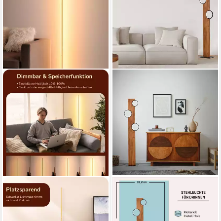
EDISHINE
LIGHTBOX
LED Stehlampe Wohnzimmer
Stehlampe, LED fest
dimmbar, LED fest integriert,
integriert, Warmweiß, LED-