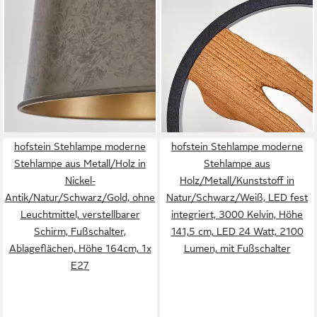
HOFSTEIN
HOFSTEIN
Stehlampe moderne
Stehlampe Stehlampe aus
Stehlampe aus Metall/Holz in
Metall/Holz in Schwarz/Natur,
Schwarz/Natur/Nickel-
LED fest integriert, 3000
Antik/Gold, ohne
Kelvin, mit Schirmen (27cm),
159,99 €
119,99 €
Leuchtmittel, m. verstellbarem
UVP
184,90 €
dimmbar über Fußschalter, 30
UVP
224,90 €
Schirm, Fußschalter u.
-13%
Watt, 2900 Lumen
-47%
lieferbar - in 2-3 Werktagen bei dir
lieferbar - in 2-3 Werktagen bei dir
Ablageflächen, 164 cm, 1 x
E27
hofstein Stehlampe moderne
hofstein Stehlampe moderne
Stehlampe aus Metall/Holz in
Stehlampe aus
Nickel-
Holz/Metall/Kunststoff in
Antik/Natur/Schwarz/Gold, ohne
Natur/Schwarz/Weiß, LED fest
Leuchtmittel, verstellbarer
integriert, 3000 Kelvin, Höhe
Schirm, Fußschalter,
141,5 cm, LED 24 Watt, 2100
Ablageflächen, Höhe 164cm, 1x
Lumen, mit Fußschalter
E27