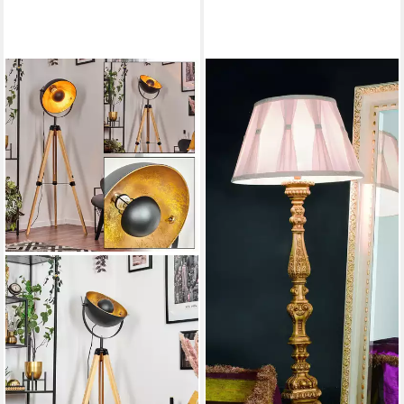
JVMOEBEL
Stehlampe Barocke
Stehlampe im Rokoko-Stil aus
Metall und Glas, Made in
Europa
4.499,00 €
UVP
5.700,00 €
-21%
lieferbar in 8 Wochen