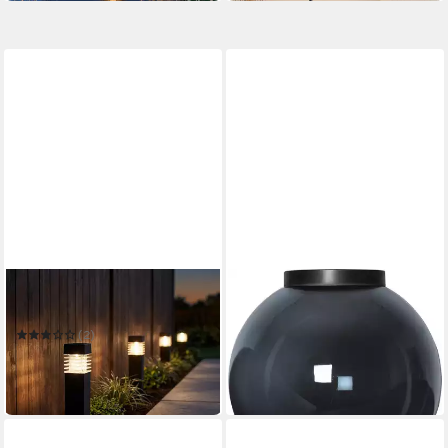
GLOBO LIGHTING
STAR TRADING
LED Außen-Stehlampe
Außen-Stehlampe
Lampenschirm Orby
(2)
35,00 €
UVP
49,90 €
29,99 €
in 2-3 Werktagen bei dir
-30%
in 6-8 Werktagen bei dir