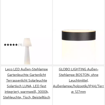
QAZQA
TRIO LEUCHTEN
Außen-Stehlampe Katrijn
Außen-Stehlampe TRIOTO,
Pollerleuchte Höhe 45cm,
(1)
ab 30,11 €
Wegeleuchte Garten
UVP
38,99 €
99,95 €
UVP
199,00 €
Terrasse Outdoor
-23%
-50%
in 3-4 Werktagen bei dir
in 4-5 Werktagen bei dir
Leco LED Außen-Stehlampe
GLOBO LIGHTING Außen-
Gartenleuchte Gartenlicht
Stehlampe BOSTON, ohne
Terrassenlicht Solarleuchte
Leuchtmittel,
Solartisch LUNA, LED fest
Außenlampe/holzoptik/IP44/Terr
integriert, warmweiß, 3000k,
ø: 127mm
Stehleuchte, Tisch, Beistelltisch