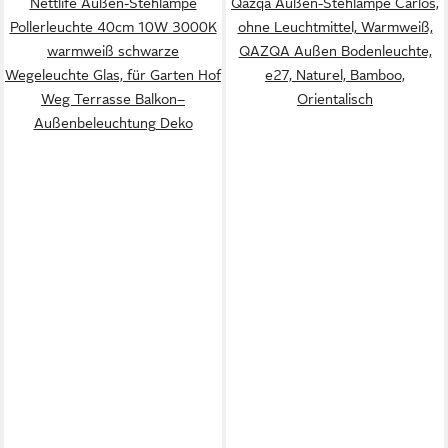
Nettlife Außen-Stehlampe
Qazqa Außen-Stehlampe Carlos,
Pollerleuchte 40cm 10W 3000K
ohne Leuchtmittel, Warmweiß,
warmweiß schwarze
QAZQA Außen Boden­leuchte,
Wegeleuchte Glas, für Garten Hof
e27, Naturel, Bamboo,
Weg Terrasse Balkon–
Orientalisch
Außenbeleuchtung Deko