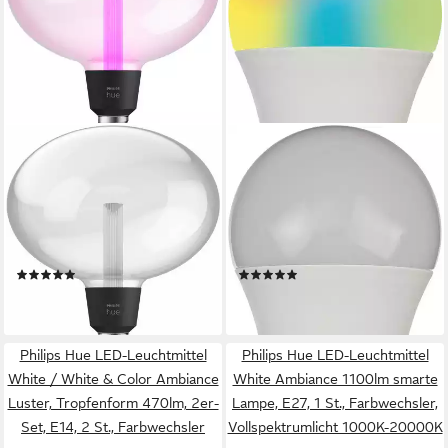
PHILIPS HUE
BRENNENSTUHL
LED-Leuchtmittel White and
LED-Leuchtmittel Connect
Color Ambiance Lightguide
WiFi SB 810, E27,
Ellipse 500lm, E27, 1 St.,
Farbwechsler, SmartHome-
Farbwechsler
fähig, mit Timer
Produktdatenblatt
Produktdatenblatt
(2)
(8)
99,99 €
15,58 €
lieferbar - in 1-2 Werktagen bei dir
lieferbar - in 6-8 Werktagen bei dir
Philips Hue LED-Leuchtmittel
Philips Hue LED-Leuchtmittel
White / White & Color Ambiance
White Ambiance 1100lm smarte
Luster, Tropfenform 470lm, 2er-
Lampe, E27, 1 St., Farbwechsler,
Set, E14, 2 St., Farbwechsler
Vollspektrumlicht 1000K-20000K