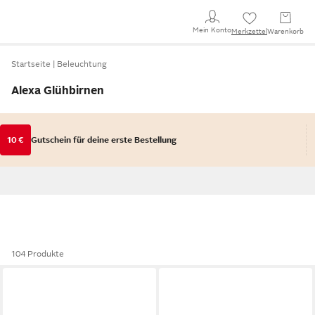
Mein Konto
Merkzettel
Warenkorb
Startseite
Beleuchtung
Alexa Glühbirnen
10 €
Gutschein für deine erste Bestellung
104 Produkte