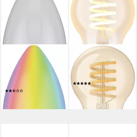
BRENNENSTUHL
PHILIPS HUE
LED-Leuchtmittel Connect
LED-Filament White
WiFi SB 400, E14,
Ambiance Standard 550lm,
Farbwechsler, SmartHome-
E27, 1 St., Farbwechsler
Produktdatenblatt
fähig, mit Timer
(1)
Produktdatenblatt
ab 34,99 €
(3)
lieferbar - in 2-3 Werktagen bei dir
14,38 €
lieferbar - in 6-8 Werktagen bei dir