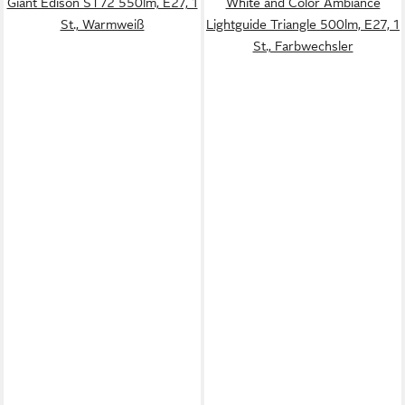
Giant Edison ST72 550lm, E27, 1
White and Color Ambiance
St., Warmweiß
Lightguide Triangle 500lm, E27, 1
St., Farbwechsler