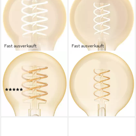
Fast ausverkauft
Fast ausverkauft
PHILIPS HUE
PHILIPS HUE
LED-Filament White Standard
LED-Filament White Globe
A60 550lm, E27, 1 St.,
G93 550lm, E27, 1 St.,
Warmweiß
Warmweiß
Produktdatenblatt
Produktdatenblatt
(1)
ab 27,99 €
UVP
34,99 €
17,99 €
UVP
21,99 €
-20%
-18%
lieferbar - in 2-3 Werktagen bei dir
lieferbar - in 2-3 Werktagen bei dir