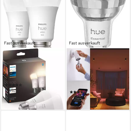
Fast ausverkauft
Fast ausverkauft
PHILIPS HUE
PHILIPS HUE
LED-Leuchtmittel White E27
LED-Leuchtmittel Essential
Doppelpack 2x1050lm 75W,
White & Color Ambiance
E27, 2 St., Warmweiß
smarte Lampe, GU10, 1 St.,
Produktdatenblatt
Farbwechsler
(6)
Produktdatenblatt
ab 37,79 €
(2)
lieferbar - in 3-4 Werktagen bei dir
24,99 €
lieferbar - in 1-2 Werktagen bei dir