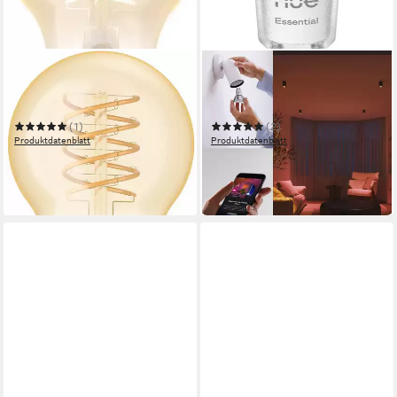
PHILIPS HUE
PHILIPS HUE
LED-Filament White
LED-Leuchtmittel Essential
Standard A60 550lm
White & Color Ambiance
smarte Lampe
(1)
(2)
Produktdatenblatt
Produktdatenblatt
17,99 €
ab 42,99 €
UVP
21,99 €
UVP
49,99 €
-18%
-14%
in 1-2 Werktagen bei dir
in 1-2 Werktagen bei dir