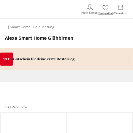
Mein Konto
Merkzettel
Warenkorb
…
Smart Home
Beleuchtung
Alexa Smart Home Glühbirnen
10 €
Gutschein für deine erste Bestellung
103 Produkte