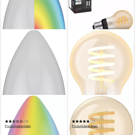
BRENNENSTUHL
PHILIPS HUE
LED-Leuchtmittel Connect
LED-Filament White
WiFi SB 400
Ambiance Standard 550lm
(3)
(1)
Produktdatenblatt
Produktdatenblatt
14,38 €
ab 34,99 €