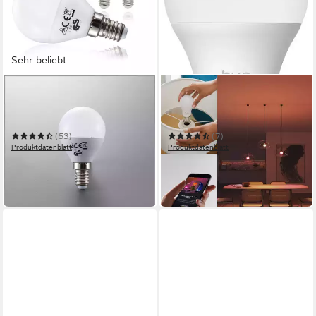
Sehr beliebt
B.K.LICHT
PHILIPS HUE
LED-Leuchtmittel 50-LMF-
LED-Leuchtmittel Essential
007-05
White & Color Ambiance
smarte Lampe
(53)
(7)
Produktdatenblatt
Produktdatenblatt
ab 11,81 €
42,99 €
UVP
18,99 €
UVP
49,99 €
-38%
-14%
in 3-4 Werktagen bei dir
in 1-2 Werktagen bei dir