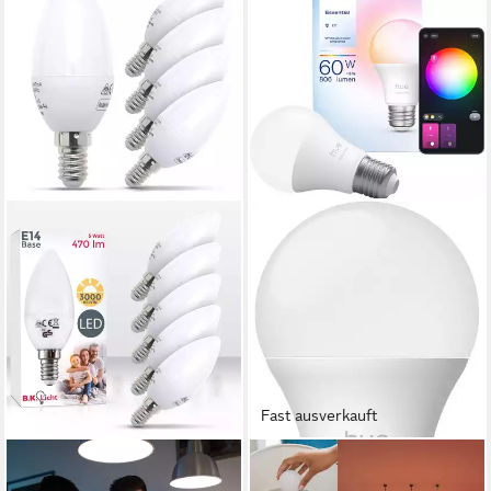
Fast ausverkauft
B.K.LICHT
PHILIPS HUE
LED-Leuchtmittel 50-LMF-
LED-Leuchtmittel Essential