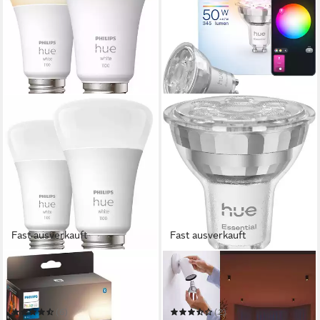
Fast ausverkauft
Fast ausverkauft
PHILIPS HUE
PHILIPS HUE
LED-Leuchtmittel White E27
LED-Leuchtmittel Essential
Doppelpack 2x1050lm 75W
White & Color Ambiance
smarte Lampe
(6)
(2)