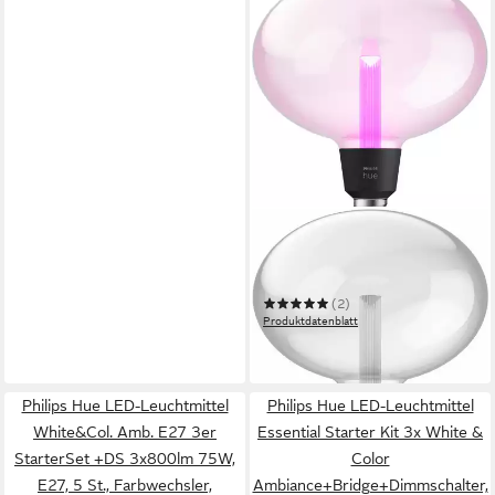
PHILIPS HUE
LED-Leuchtmittel White and
Color Ambiance Lightguide
Ellipse 500lm
(2)
Produktdatenblatt
99,99 €
in 1-2 Werktagen bei dir
Philips Hue LED-Leuchtmittel
Philips Hue LED-Leuchtmittel
White&Col. Amb. E27 3er
Essential Starter Kit 3x White &
StarterSet +DS 3x800lm 75W,
Color
E27, 5 St., Farbwechsler,
Ambiance+Bridge+Dimmschalter,