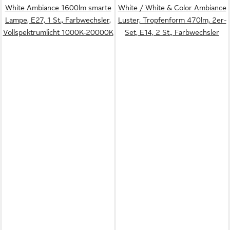
White Ambiance 1600lm smarte
White / White & Color Ambiance
Lampe, E27, 1 St., Farbwechsler,
Luster, Tropfenform 470lm, 2er-
Vollspektrumlicht 1000K-20000K
Set, E14, 2 St., Farbwechsler