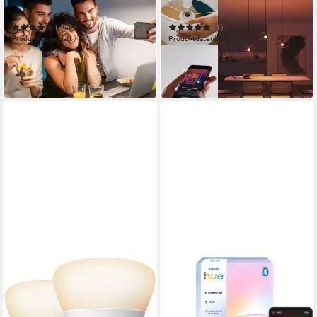
006-05
White & Color Ambiance
smarte Lampe
(46)
(1)
Produktdatenblatt
Produktdatenblatt
12,48 €
ab 21,99 €
UVP
17,99 €
UVP
24,99 €
-31%
-12%
in 3-4 Werktagen bei dir
in 1-2 Werktagen bei dir