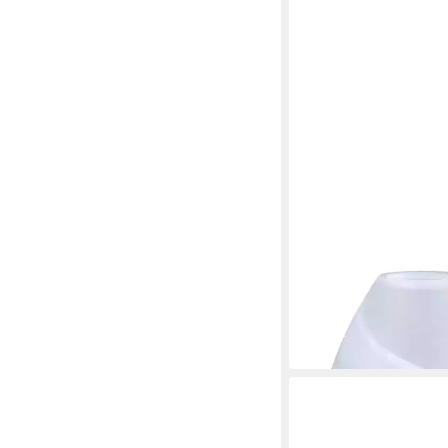
HOME4LIVING
Lampenschirm Lampen
Weiß Ø 135mm Leucht
19,99 €
in 5-6 Werktagen bei dir