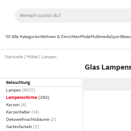
Alle Kategorien
Wohnen & Einrichten
Mode
Multimedia
Sport
Beau
Startseite
Möbel
Lampen
Glas Lampen
Beleuchtung
Lampen
Lampenschirme
Kerzen
Kerzenhalter
Dekoweihnachtsbäume
Gartenfackeln