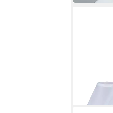
HOME4LIVING
Lampenschirm Alabast
155mm Ersatzglas La
19,99 €
in 5-6 Werktagen bei dir