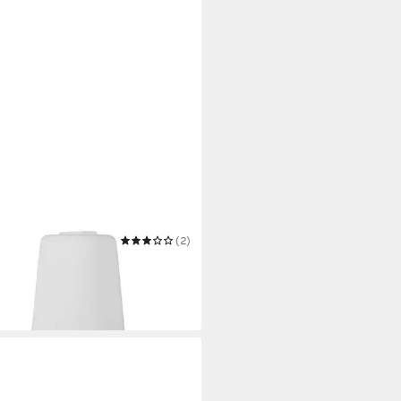
4LIVING
(2)
enschirm Lampenglas weiß
scht Ø 100-150 Ersatzglas E27
9 €
 Werktagen bei dir