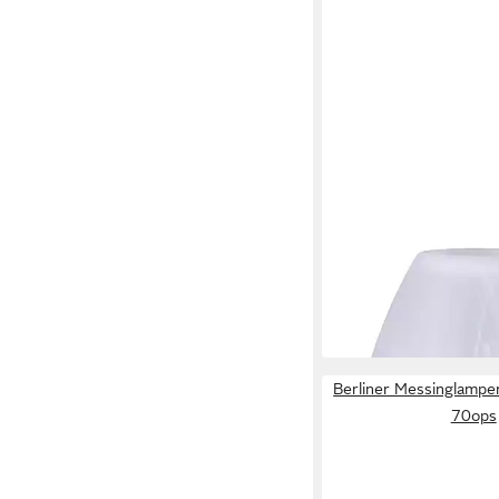
HOME4LIVING
Lampenschirm Alabast
80mm Lampenglas Ers
19,99 €
in 5-6 Werktagen bei dir
Berliner Messinglamp
70ops