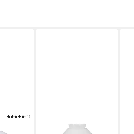
(1)
HOME4LIVING
HOME
nglas Ø 335mm
Lampenschirm Schusterschirm Opal
Lamp
las
Weiß Ø 257mm Lampenglas E27
Alab