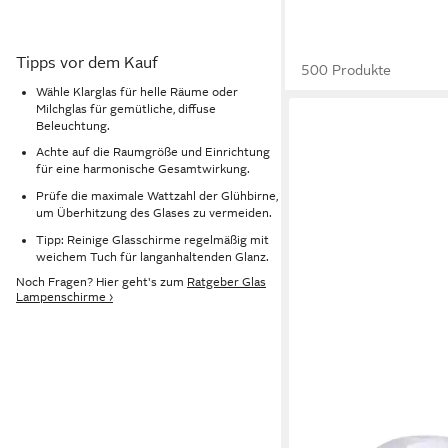
Tipps vor dem Kauf
500 Produkte
Wähle Klarglas für helle Räume oder
Milchglas für gemütliche, diffuse
Beleuchtung.
Achte auf die Raumgröße und Einrichtung
für eine harmonische Gesamtwirkung.
Prüfe die maximale Wattzahl der Glühbirne,
um Überhitzung des Glases zu vermeiden.
Tipp: Reinige Glasschirme regelmäßig mit
weichem Tuch für langanhaltenden Glanz.
Noch Fragen? Hier geht's zum
Ratgeber Glas
Lampenschirme ›
HOME4LIVING
Lampenschirm Lampe
Ersatzglas Alabasterg