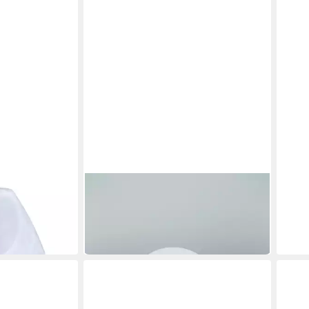
BERLINER MESSINGLAMPEN
HOME
glas alabaster
Lampenschirm 100op
Lamp
76,90 €
englas E27
gewi
lieferbar in 3 Wochen
29,9
in 5-6