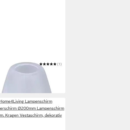
4LIVING
(1)
enschirm Lampenglas Ø 109mm
 Blütenform Alabasterglas
9 €
 Werktagen bei dir
Home4Living Lampenschirm
terschirm Ø200mm Lampenschirm
m. Kragen Vestaschirm, dekorativ