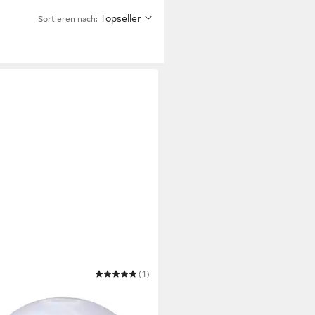
Topseller
Sortieren nach:
4LIVING
(1)
enschirm Lampenschirm
asterglas weiß Ø 149mm E14