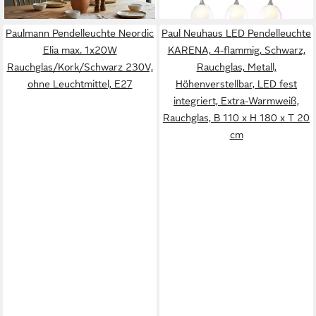
lieferbar - in 6-7 Werktagen bei dir
Fassung Hängeleuchte
Paulmann Pendelleuchte Neordic
Paul Neuhaus LED Pendelleuchte
Elia max. 1x20W
KARENA, 4-flammig, Schwarz,
Rauchglas/Kork/Schwarz 230V,
Rauchglas, Metall,
ohne Leuchtmittel, E27
Höhenverstellbar, LED fest
integriert, Extra-Warmweiß,
Rauchglas, B 110 x H 180 x T 20
cm