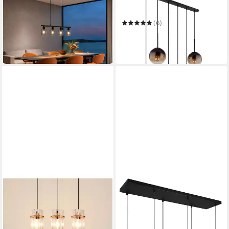
Pendelleuchte Hängelampe
Hängeleuchte
4-flammig mit Rauchglas
(6)
49,95 €
UVP
100,00 €
205,99 €
in 2-3 Werktagen bei dir
-50%
in 4-5 Werktagen bei dir