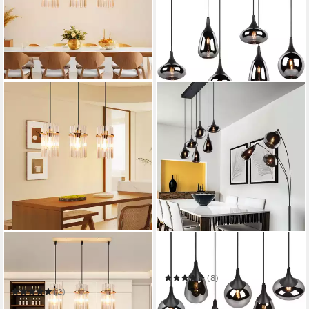
ZMH
TRIO LEUCHTEN
Pendelleuchte Esstisch
Pendelleuchte Lumina
Hängelampe 2/3/5 Flammig
(8)
mit Glas & Metall E27
ab 170,99 €
UVP
303,99 €
(2)
59,99 €
94,99 €
-44%