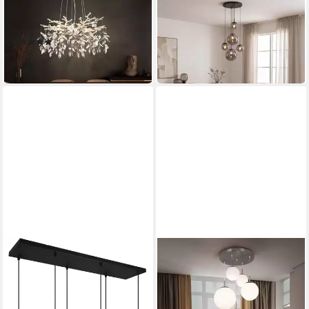
GLOBO LIGHTING
LIADOMO
Hängeleuchte
Pendelleuchte Vetro
194,90 €
279,00 €
(14)
209,95 €
-30%
in 2-3 Werktagen bei dir
in 6-7 Werktagen bei dir