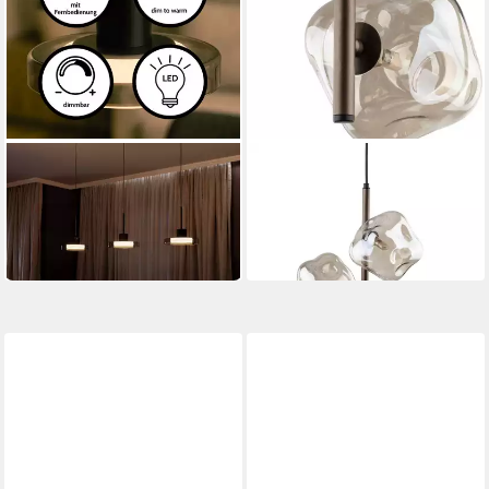
LIADOMO
LICHT-ERLEBNISSE
LED Pendelleuchte Volos
Pendelleuchte UMERA
199,00 €
122,36 €
399,00 €
135,95 €
-50%
-10%
in 6-7 Werktagen bei dir
lieferbar in 8 Wochen