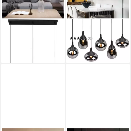
OTTO HOME
TRIO LEUCHTEN
Pendelleuchte Tanissa mit
Pendelleuchte Lumina
Doppelschirm
(8)
112,45 €
UVP
175,95 €
ab 170,99 €
UVP
303,99 €
-36%
-44%
in 2-4 Werktagen bei dir
in 3-4 Werktagen bei dir