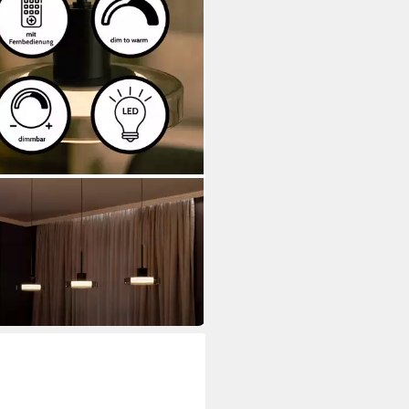
OMO
Pendelleuchte Volos
00 €
399,00 €
 Werktagen bei dir