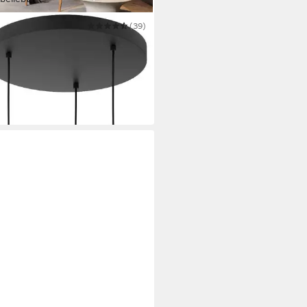
(39)
elleuchte ARISCANI
7 €
UVP
119,00 €
 Werktagen bei dir