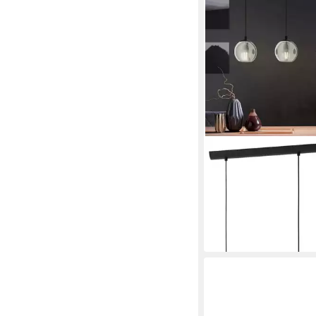
EGLO
Pendelleuchte ARISC
85,99 €
UVP
126,90 €
-32%
in 3-4 Werktagen bei dir