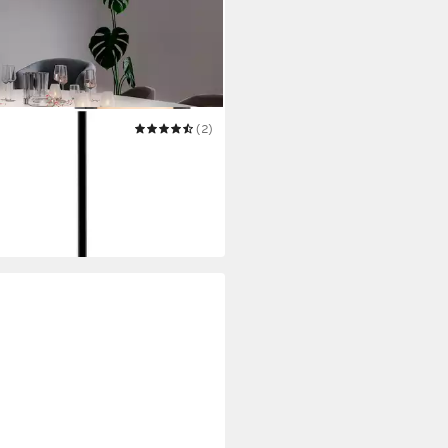
 HOME
(2)
lleuchte Tanissa mit
elschirm
44 €
UVP
175,95 €
 Werktagen bei dir