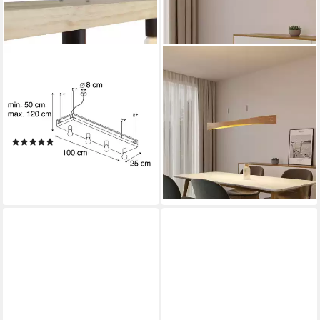
QAZQA
LINDBY
Pendelleuchte Shelf, ohne
Hängeleuchte Beazina, LED,
Leuchtmittel, Warmweiß,
Metall warmweiß IP20, LED
QAZQA Hängeleuchte, e27,
29 W gesamt, warmweiß
183,91 €
Schwarz, Holz, Industrie
UVP
379,90 €
(2)
-52%
99,95 €
UVP
199,00 €
lieferbar - in 3-4 Werktagen bei dir
-50%
lieferbar - in 4-5 Werktagen bei dir