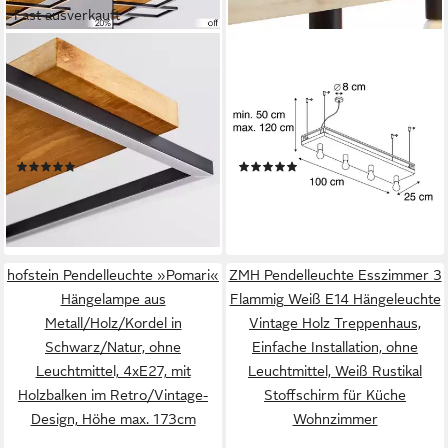
Fast ausverkauft
HOFSTEIN
QAZQA
Pendelleuchte »Palermo«
Pendelleuchte Shelf, ohne
dimmbare Hängelampe aus
Leuchtmittel, Warmweiß,
Metall/Holz in Schwarz/Natur,
QAZQA Hängeleuchte, e27,
3000 Kelvin, über
Schwarz, Holz, Industrie
(1)
(2)
Lichtschalter dimmbar, mit
194,99 €
99,95 €
UVP
254,90 €
UVP
199,00 €
Holzbalken, LED, 2800 Lumen
-24%
-50%
lieferbar - in 2-3 Werktagen bei dir
lieferbar - in 4-5 Werktagen bei dir
hofstein Pendelleuchte »Pomari«
ZMH Pendelleuchte Esszimmer 3
Hängelampe aus
Flammig Weiß E14 Hängeleuchte
Metall/Holz/Kordel in
Vintage Holz Treppenhaus,
Schwarz/Natur, ohne
Einfache Installation, ohne
Leuchtmittel, 4xE27, mit
Leuchtmittel, Weiß Rustikal
Holzbalken im Retro/Vintage-
Stoffschirm für Küche
Design, Höhe max. 173cm
Wohnzimmer