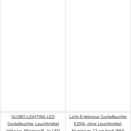
GLOBO LIGHTING LED
Licht-Erlebnisse Sockelleuchte
Sockelleuchte, Leuchtmittel
EZRA, ohne Leuchtmittel,
inklusive, Warmweiß, 2x LED
Aluminium 22 cm hoch IP65