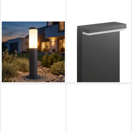
GLOBO LIGHTING
PHILIPS
Sockelleuchten, Leuchtmittel
LED Sockelleuchte myGarden
nicht inklusive, Außen Sockel
Bustan, 1000lm, Anthrazit,
Steh Lampe anthrazit Garten
LED fest integriert,
Weg Beleuchtung Terrassen
Warmweiß
26,95 €
90,86 €
UVP
39,99 €
UVP
104,99 €
-33%
-13%
lieferbar - in 2-3 Werktagen bei dir
lieferbar - in 1-2 Werktagen bei dir