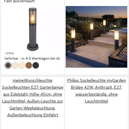
Fast ausverkauft
GLOBO LIGHTING
GLOBO LIGHTING
LED Sockelleuchte, LED
Sockelleuchten, Leuchtmittel
wechselbar, warmweiß,
nicht inklusive, 4x Außen
Außen-lampe Garten-leuchte
Sockel Leuchten anthrazit
Strom Terrassenleuchte
Terrassen Beleuchtung
(1)
27,49 €
Anthrazit, Höhe 45cm
UVP
44,98 €
79,90 €
-39%
lieferbar - in 2-3 Werktagen bei dir
lieferbar - in 4-5 Werktagen bei dir
meineWunschleuchte
Philips Sockelleuchte myGarden
Sockelleuchten E27 Gartenlampe
Bridge 42W, Anthrazit, E27,
aus Edelstahl, Höhe 45cm, ohne
wasserbeständig, ohne
Leuchtmittel, Außen-Leuchte zur
Leuchtmittel
Garten-Wegbeleuchtung,
Außenbeleuchtung Einfahrt