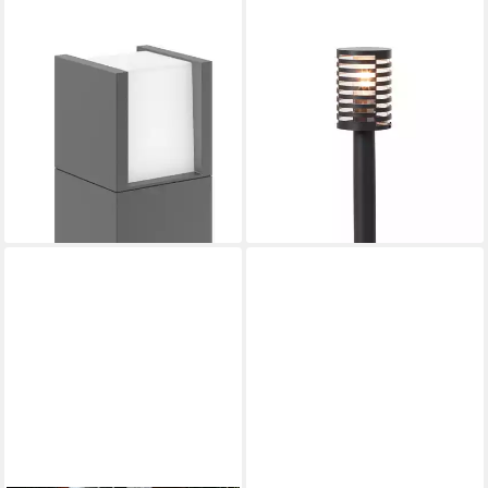
PHILIPS
BRILLIANT
LED Sockelleuchte myGarden
Sockelleuchte Venlo, ohne
Arbour, 600lm, Anthrazit, LED
Leuchtmittel, 50cm schwarz
fest integriert, Warmweiß
matt
78,29 €
ab 32,78 €
UVP
89,99 €
UVP
62,99 €
-13%
-48%
lieferbar - in 1-2 Werktagen bei dir
lieferbar - in 2-3 Werktagen bei dir