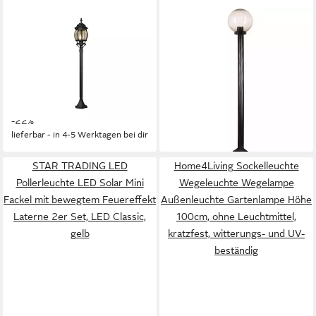
TRIO LEUCHTEN
HOME4LIVING
LED Pollerleuchte, LED
Sockelleuchte Wegeleuchte
wechselbar, Warmweiß,
Wegelampe Außenleuchte
Garten-laterne Landhausstil,
Gartenlampe Höhe 145cm,
Wegbeleuchtung
ohne Leuchtmittel, kratzfest,
83,99 €
59,99 €
Gartenleuchten Strom 100cm
UVP
107,98 €
witterungs- und UV-
lieferbar - in 4-5 Werktagen bei dir
-22%
beständig
lieferbar - in 4-5 Werktagen bei dir
STAR TRADING LED
Home4Living Sockelleuchte
Pollerleuchte LED Solar Mini
Wegeleuchte Wegelampe
Fackel mit bewegtem Feuereffekt
Außenleuchte Gartenlampe Höhe
Laterne 2er Set, LED Classic,
100cm, ohne Leuchtmittel,
gelb
kratzfest, witterungs- und UV-
beständig