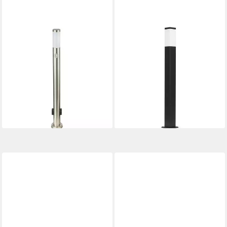
GLOBO LIGHTING
GRAFNER
Pollerleuchte, Leuchtmittel
Sockelleuchten Wegleuchte
nicht inklusive, Außen
Standleuchte 100 cm
Leuchte Edelstahl Garten
WL10798 anthrazit, ohne
Weg Lampe
Leuchtmittel, Sockelleuchte
58,99 €
41,90 €
UVP
99,99 €
lieferbar - in 3-4 Werktagen bei dir
-41%
lieferbar - in 3-4 Werktagen bei dir