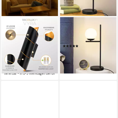
SSC-LUXON
ZMH
LED Wandleuchte VYRA LINE
Tischleuchte Wohnzimmer
Wandleuchte Innen schwarz
Industrial Nachttischlampe -
Wandlicht inkl. G9 LED 3W
Modern mit Schalter
(4)
warmweiß, Warmweiß
42,99 €
82,99 €
Produktdatenblatt
119,95 €
UVP
199,95 €
-48%
(29,99 €/ 1 Stk)
lieferbar - in 2-3 Werktagen bei dir
-40%
lieferbar - in 2-3 Werktagen bei dir