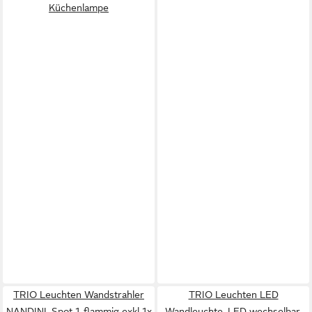
Küchenlampe
TRIO Leuchten Wandstrahler
TRIO Leuchten LED
NANDINI, Spot 1-flammig exkl 1x
Wandleuchte, LED wechselbar,