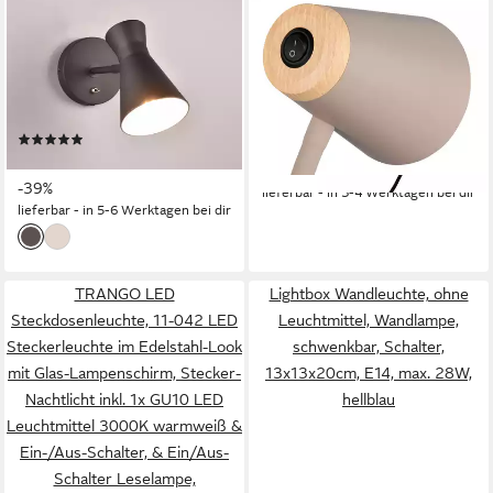
REALITY LEUCHTEN
REALITY LEUCHTEN
LED Wandstrahler,
LED Klemmtischleuchte
Dimmfunktion, LED
PONGO, LED Klemmleuchte
wechselbar, Warmweiß, innen,
mit Kabel und Kippschalter,
Wandleuchte-n mit Schalter,
4,5W 500 Lumen,
(1)
ab 24,34 €
Stecker & Kabel, Schwarz
Ein-/Ausschalter, LED fest
UVP
28,99 €
26,99 €
UVP
43,98 €
Höhe 16cm
integriert, Warmweiß, 3000K
-16%
-39%
lieferbar - in 3-4 Werktagen bei dir
warmweiß, verstellbare
lieferbar - in 5-6 Werktagen bei dir
Klemmleuchte, Klammer 1-3
cm weit, H.33cm
TRANGO LED
Lightbox Wandleuchte, ohne
Steckdosenleuchte, 11-042 LED
Leuchtmittel, Wandlampe,
Steckerleuchte im Edelstahl-Look
schwenkbar, Schalter,
mit Glas-Lampenschirm, Stecker-
13x13x20cm, E14, max. 28W,
Nachtlicht inkl. 1x GU10 LED
hellblau
Leuchtmittel 3000K warmweiß &
Ein-/Aus-Schalter, & Ein/Aus-
Schalter Leselampe,