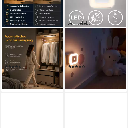
Sehr beliebt
Sehr beliebt
ANYSUN
B.K.LICHT
LED Unterbauleuchte
Wandleuchte 2er Set LED
Schrankbeleuchtung Kabellos
Nachtlicht Steckdosenleuchte
mit Bewegungsmelder und
Bewegungsmelder - BKL1133,
Lichtsensor, 23cm LED Leiste
LED fest integriert, 3000K -
(128)
(73)
mit 900 mah
Warmweiß
ab 18,99 €
18,80 €
UVP
49,99 €
UVP
32,99 €
Wiederaufladbarer Akku
-62%
-43%
Farbwechsler, Warmweiß,
lieferbar - in 4-5 Werktagen bei dir
lieferbar - in 3-4 Werktagen bei dir
Kaltweiß, Neutralweiß, 6000K
4000K 3000K Dimmbar
Nachtlicht für
Treppenbeleuchtung und
Kueche