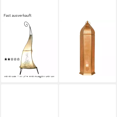
Fast ausverkauft
MARRAKESCH ORIENT &
MARRAKESCH ORIENT &
MEDITERRAN INTERIOR
MEDITERRAN INTERIOR
Stehlampe Orientalische
Stehlampe Orientalische
Hennaleuchte Daya
Stehlampe Azel aus Metall in
handgefertigt aus Leder in
Gold Boho 72 cm Wohndeko,
Natur 70 cm, Handwäsche
E27, Handarbeit
(1)
47,08 €
UVP
64,00 €
39,96 €
UVP
54,00 €
-26%
-26%
lieferbar - in 3-4 Werktagen bei dir
lieferbar - in 3-4 Werktagen bei dir