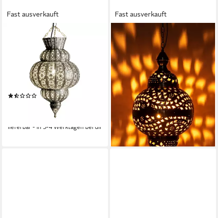
Fast ausverkauft
Fast ausverkauft
MARRAKESCH ORIENT &
MARRAKESCH ORIENT &
MEDITERRAN INTERIOR
MEDITERRAN INTERIOR
Pendelleuchte Orientalische
Pendelleuchte Orientalische
Pendelleuchte Harem
Hängeleuchte Fahda
Handarbeit aus Metall, Silber
handgemacht aus Metall in
50 cm, Handarbeit
Gold 50 cm, Handarbeit
(3)
45,30 €
UVP
62,00 €
67,55 €
UVP
92,00 €
-27%
-27%
lieferbar - in 3-4 Werktagen bei dir
lieferbar - in 3-4 Werktagen bei dir