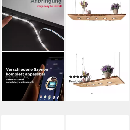
Fast ausverkauft
B.K.LICHT
BLOCKHOLZ-SCHMIEDE
Schrankleuchte Smart LED
Hängeleuchte Eiche mit
Strip 5M Fernbedienung -
Rinde 80cm - 120cm Smart
BKL1243
Home
(64)
(1)
17,99 €
Produktdatenblatt
19,99 €
ab 249,90 €
-10%
in 2-3 Werktagen bei dir
in 2-3 Werktagen bei dir