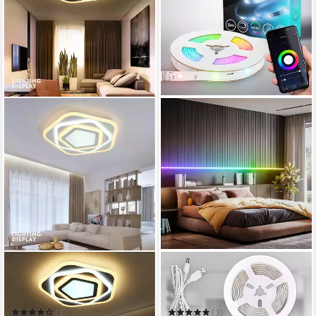
WOWARD
B.K.LICHT
LED Deckenleuchte dimmbar
LED Stripe Wifi RGBIC LED
LED Deckenleuchte Smart
Strip, 5 m, mit App Steuerung
WIFI
(3)
(3)