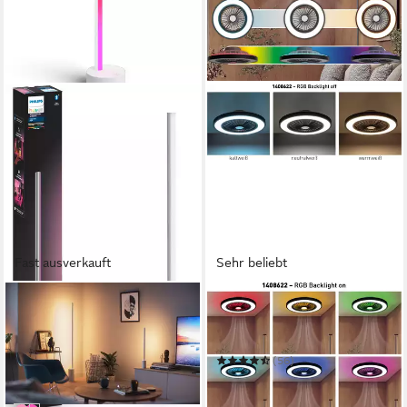
Fast ausverkauft
Sehr beliebt
PHILIPS HUE
OTTO HOME
LED Tischleuchte Gradient
LED Deckenleuchte Jorrick
Signe Tischleuchte
Deckenventilator
ab 197,99 €
UVP
224,99 €
(56)
99,99 €
-12%
UVP
222,95 €
in 1-2 Werktagen bei dir
-55%