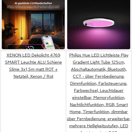
NEEWER
PHILIPS HUE
LED Stehlampe NF06 Smart
LED Panel White & Color
LED Stehlampe, 1500lm
Ambiance Devote
103,99 €
RGBCW, mit Alexa Google
Panelleuchte rund, 43 cm
UVP
122,99 €
(1)
App Steuerung
ab 107,99 €
-15%
UVP
129,99 €
in 2-3 Werktagen bei dir
-17%
in 6-8 Werktagen bei dir
XENON LED Dekolicht 4769
Philips Hue LED Lichtleiste Play
SMART Leuchte ALU Schiene
Gradient Light Tube 125cm,
Slime 3x1,5m matt ROT +
Abschaltautomatik, Bluetooth,
Netzteil, Xenon / Rot
CCT - über Fernbedienung,
Dimmfunktion, Farbsteuerung,
Farbwechsel, Leuchtdauer
einstellbar, Memoryfunktion,
Nachtlichtfunktion, RGB, Smart
Home, Timerfunktion, dimmbar
über Fernbedienung, erweiterbar,
mehrere Helligkeitsstufen, LED