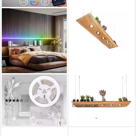
B.K.LICHT
BLOCKHOLZ-SCHMIEDE
LED Stripe Wifi RGBIC LED
Pendelleuchte Eiche ohne
Strip, 10 m, mit App
Rinde 80cm - 120cm Smart
Steuerung
Home Hängeleuchte
(8)
(2)
16,80 €
Produktdatenblatt
UVP
54,99 €
ab 249,90 €
-69%
in 2-3 Werktagen bei dir
in 2-3 Werktagen bei dir