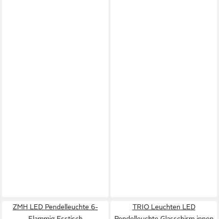
ZMH LED Pendelleuchte 6-
TRIO Leuchten LED
Flammig Esstisch
Pendelleuchte Glasschirm innen