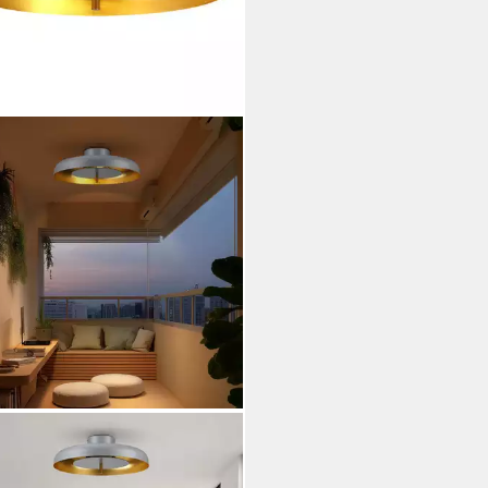
NBOW
enleuchte Pendelleuchte aus
ll – 50 cm,G9,Industrie-Design,