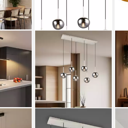
S.OLIVER
STA
ndelleuchte
Pendelleuchte ANJELLA,
Deck
lbar,
Hängelampe beige exkl. E14, warm
Meta