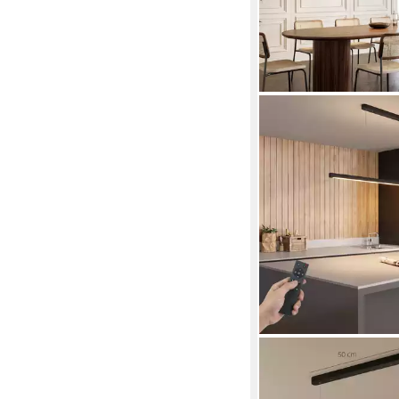
HOMCOM
Pendelleuchte LED Pe
dimmbar höhenverstel