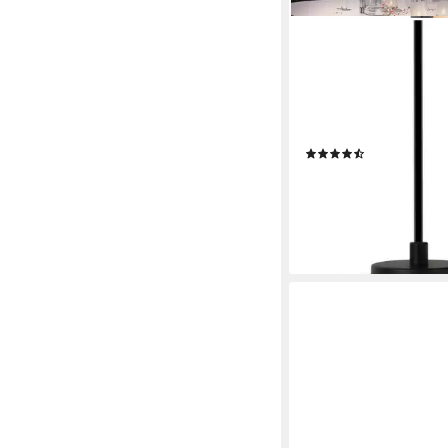
OTTO HOME
Pendelleuchte Tanissa
Doppelschirm, ohne Le
Pendellampe, 3er Rond
Stoffschirm, E27, Gla
(2)
105,44 €
UVP
175,95 €
-40%
lieferbar - in 2-3 Werktag