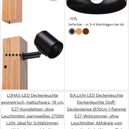
Deckenleuchte aus Metall,
(3)
E27, dimmbar, Ø 28 cm, exkl.
ab 37,59 €
UVP
41,90 €
E27 - 1X40W
-10%
lieferbar - in 3-4 Werktagen bei dir
PAULMANN
Deckenleuchte Arvid, ohne
Leuchtmittel, E27
(1)
19,97 €
UVP
23,49 €
-15%
lieferbar - in 2-3 Werktagen bei dir
LOHAS-LED Deckenleuchte
B.K.Licht LED Deckenleuchte
geometrisch, mattschwarz, 18 cm,
Deckenleuchte Stoff-
E27 Komplettset, ohne
Deckenlampe Ø30cm 1-flammig
Leuchtmittel, warmweißes 2700K
E27 Wohnzimmer, ohne
Licht, ideal für Schlafzimmer,
Leuchtmittel, Abhängig vom