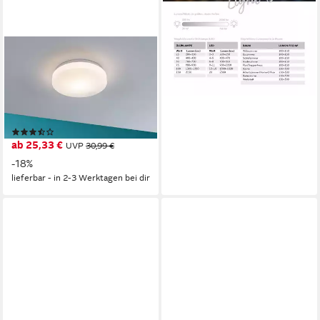
lieferbar - in 3-4 Werktagen bei dir
PAULMANN
Deckenleuchte HomeSpa
Badezimmerleuchte Axin IP44
230V Weiß, ohne
Leuchtmittel, E27,
(15)
Badezimmerleuchte
ab 25,33 €
UVP
30,99 €
-18%
lieferbar - in 2-3 Werktagen bei dir