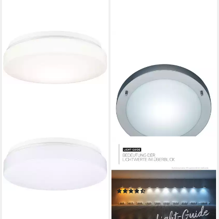
TRIO LEUCHTEN
Deckenleuchte, ohne
Leuchtmittel, Feuchtraum
geeignet
(102)
32,48 €
UVP
63,99 €
-49%