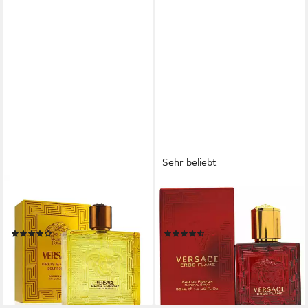
Sehr beliebt
VERSACE
VERSACE
Eau de Parfum Herrenparfüm
Eau de Parfum Eros Flame
Eros Energy EDP
Edp Spray
(11)
(139)
ab 64,90 €
ab 37,50 €
UVP
110,00 €
(64,90 €/ 100 ml)
(1.250,00 €/ 1 l)
lieferbar - in 3-4 Werktagen bei dir
-41%
lieferbar - in 3-4 Werktagen bei dir