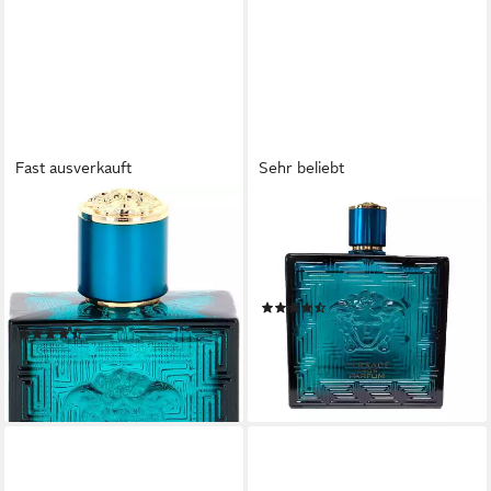
Fast ausverkauft
Sehr beliebt
VERSACE
VERSACE
Eau de Toilette Eros, Würzig-
Eau de Parfum Eros,
süßer Duft mit Minze,
Glasflakon, Parfüm EDP,
Tonkabohne, Geranie, Vanille
Herrenduft
(82)
und Vetiver.
ab 69,90 €
UVP
99,90 €
(253)
(69,90 €/ 100 ml)
ab 58,99 €
-30%
(1.179,80 €/ 1 l)
lieferbar - in 2-3 Werktagen bei dir
lieferbar - in 3-4 Werktagen bei dir