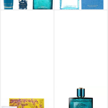
lieferbar - in 3-4 Werktagen bei dir
VERSACE
VERSACE
Eau de Parfum Eros pour
Eau de Parfum Eros Eau de
Femme Geschenkset EDP +
Parfum, 1-tlg.
169,00 €
EDP + Körperlotion +