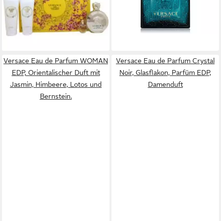
(3.380,00 €/ 1 l)
Duschgel
lieferbar - in 6-8 Werktagen bei dir
130,69 €
(428,49 €/ 1 l)
lieferbar in 3 Wochen
Versace Eau de Parfum WOMAN
Versace Eau de Parfum Crystal
EDP, Orientalischer Duft mit
Noir, Glasflakon, Parfüm EDP,
Jasmin, Himbeere, Lotos und
Damenduft
Bernstein.