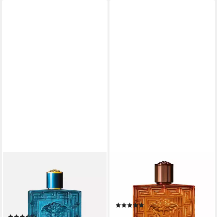
VERSACE
VERSACE
Extrait Parfum Eros
Extrait Parfum Versace Eros,
Herrenduft 100ml, Türkiser
Glasflakon, Parfüm EXTRAIT,
Flakon, frisch-süß, kraftvolle
Herrenduft
(2)
maskuline Signatur
ab 82,26 €