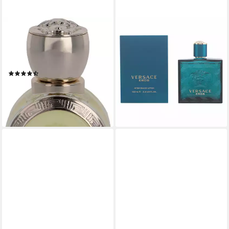
VERSACE
VERSACE
Eau de Toilette EROS POUR
After Shave Lotion Eros
FEMME EDT, mit sinnlicher
Aftershave Lotion Splash
ab 49,99 €
Frische
(499,90 €/ 1 l)
(12)
lieferbar - in 3-4 Werktagen bei dir
ab 46,99 €
UVP
58,00 €
(1.566,33 €/ 1 l)
-19%
lieferbar - in 3-4 Werktagen bei dir