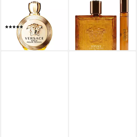
Eau de Parfum Eros Pour
Eau de Parfum Eros Najim
Femme, Glasflakon, Parfüm
Parfum
102,29 €
EDP, Damenduft
(1.022,90 €/ 1 l)
(17)
lieferbar - in 3-4 Werktagen bei dir
ab 48,55 €
(1.618,33 €/ 1 l)
lieferbar - in 3-4 Werktagen bei dir