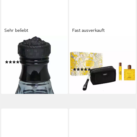
Sehr beliebt
Fast ausverkauft
VERSACE
VERSACE
Eau de Toilette Blue Jeans,
Eau de Parfum Eros Energy
mit "Wohl-Fühl"-Gefühl
Pour Homme Eau De Parfum
(583)
Spray Set 3 Artikel
ab 18,99 €
UVP
22,99 €
(1)
(253,20 €/ 1 l)
123,38 €
-17%
(1.233,80 €/ 1 l)
lieferbar in 3 Wochen
lieferbar - in 1-2 Werktagen bei dir