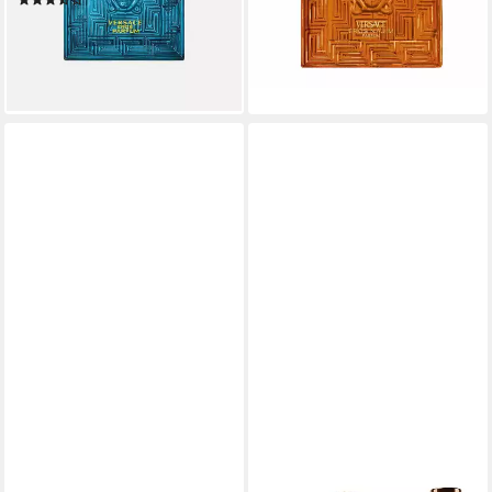
(15)
(164,52 €/ 100 ml)
ab 83,26 €
UVP
102,73 €
lieferbar - in 6-7 Werktagen bei dir
(832,60 €/ 1 l)
-19%
lieferbar - in 3-4 Werktagen bei dir
VERSACE
VERSACE