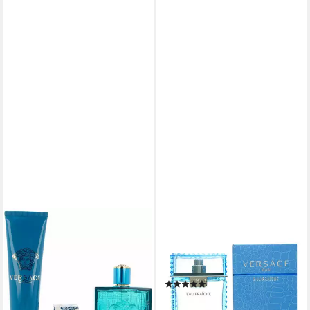
VERSACE
VERSACE
Eau de Toilette EROS 3-
Eau de Toilette Man Eau
teiliges Etui
Fraiche, Glasflakon, Parfüm
108,54 €
EDT, Herrenduft
(36.180,00 €/ 1 l)
(17)
lieferbar - in 9-11 Werktagen bei
ab 103,62 €
dir
(51,81 €/ 100 ml)