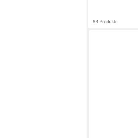
83 Produkte