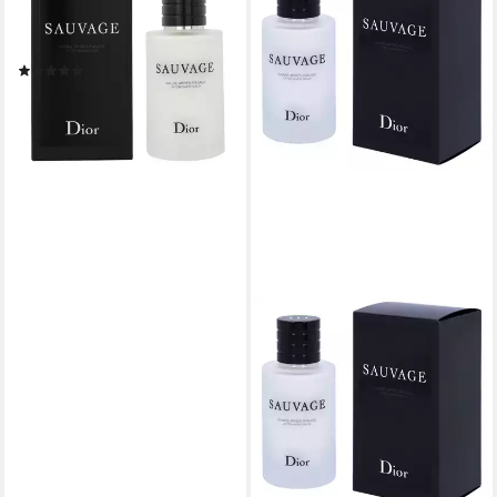
Packung, 1-tlg., 100 ml After
Shave
(2)
ab 83,73 €
(83,73 €/ 100 ml)
lieferbar - in 5-6 Werktagen bei dir
DIOR
After-Shave Balsam Sauvage
Herren, Frisch-würziger Duft
mit Bergamotte, Pfeffer und
Ambroxan
119,00 €
(1.190,00 €/ 1 l)
lieferbar - in 4-5 Werktagen bei dir