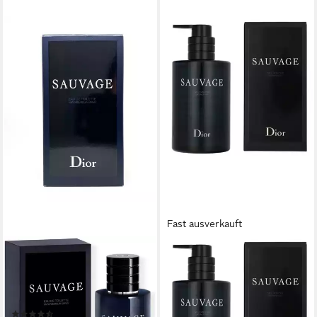
Fast ausverkauft
DIOR
DIOR
Eau de Toilette Sauvage,
Duschgel Sauvage Herren,
Glasflakon, Parfüm EDT,
Frisch-würziger Duft mit
Herrenduft
Bergamotte, Pfeffer und
(24)