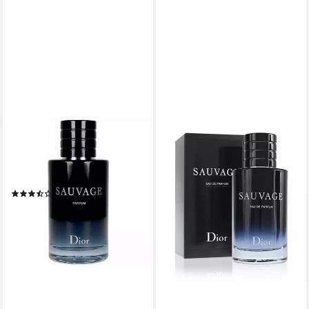
DIOR
Extrait Parfum Sauvage,
Glasflakon, Parfüm EXTRAIT,
Herrenduft
(62)
ab 127,00 €
UVP
184,00 €
(1.270,00 €/ 1 l)
-31%
lieferbar - in 3-4 Werktagen bei dir