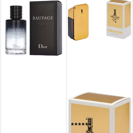
DIOR
After Shave Lotion Sauvage
Herren, Frisch-würziger Duft
mit Bergamotte, Pfeffer und
Ambroxan
109,00 €
(1.090,00 €/ 1 l)
lieferbar - in 6-7 Werktagen bei dir
PACO RABANNE
Eau de Toilette One Million,
mit extraverganter
Komposition
(2085)
ab 66,55 €
UVP
79,95 €