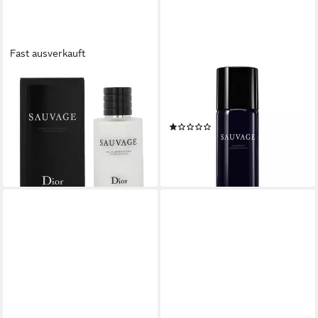
Fast ausverkauft
DIOR
DIOR
After Shave Lotion Sauvage
Deo-Spray Sauvage, Packung,
Packung, 1-tlg., 100 ml After
1-tlg., 150 ml Deo-Spray
(1)
Shave
ab 52,69 €
ab 67,14 €
(35,13 €/ 100 ml)
(67,14 €/ 100 ml)
lieferbar - in 2-3 Werktagen bei dir
lieferbar - in 2-3 Werktagen bei dir