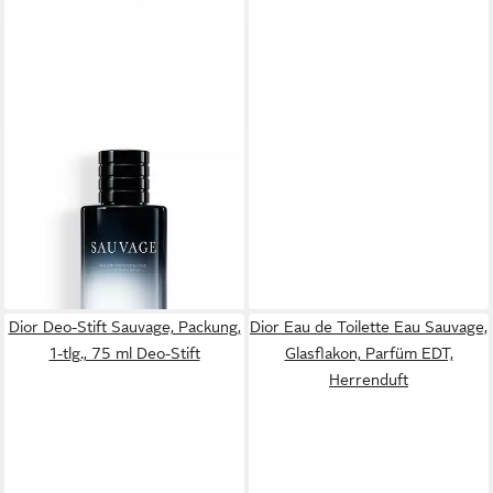
DIOR
Körperpflegemittel Sauvage
ASB
ab 76,54 €
(765,40 €/ 1 l)
lieferbar - in 8-10 Werktagen bei
dir
Dior Deo-Stift Sauvage, Packung,
Dior Eau de Toilette Eau Sauvage,
1-tlg., 75 ml Deo-Stift
Glasflakon, Parfüm EDT,
Herrenduft