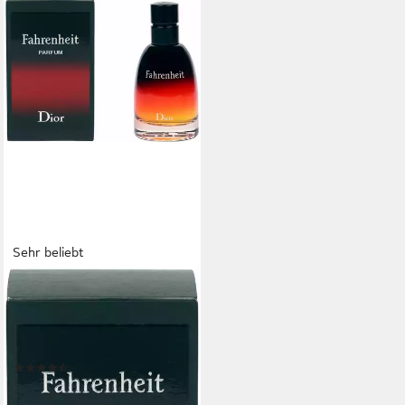
Sehr beliebt
DIOR
Eau de Parfum Fahrenheit,
mit frischen, kühleren
Aromen
(52)
ab 136,99 €
(1.826,53 €/ 1 l)