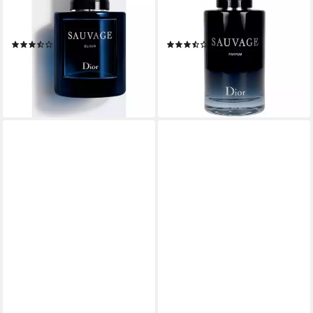
Glasflakon, Parfüm EXTRAIT,
Glasflakon, Parfüm EXTRAIT,
Herrenduft
Herrenduft
(92)
(62)
ab 97,00 €
ab 114,80 €
UVP
178,00 €
UVP
169,99 €
(1.616,67 €/ 1 l)
(1.148,00 €/ 1 l)
-46%
-32%
lieferbar - in 2-3 Werktagen bei dir
lieferbar - in 2-3 Werktagen bei dir