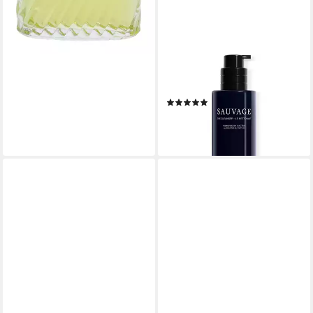
DIOR
Körperpflegemittel Sauvage
Der Reiniger
(1)
ab 43,77 €
(350,16 €/ 1 l)
lieferbar - in 2-3 Werktagen bei dir