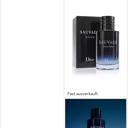
Fast ausverkauft
DIOR
Eau de Parfum Sauvage,
Glasflakon, Parfüm EDP,
Herrenduft