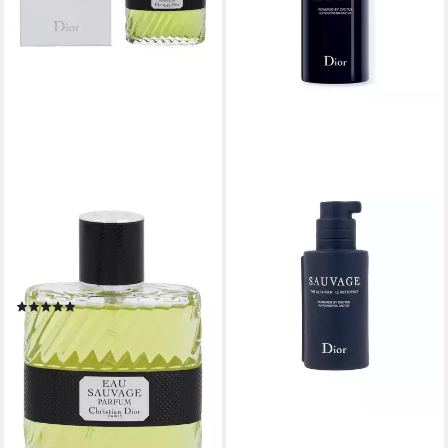
DIOR
Eau de Parfum Eau Sauvage,
Glasflakon, Parfüm EDP,
Damenduft
(1)
ab 144,56 €
(144,56 €/ 100 ml)
leider ausverkauft