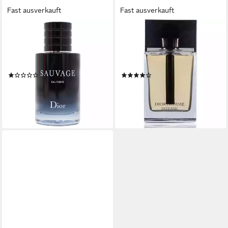
Fast ausverkauft
Fast ausverkauft
DIOR
DIOR
Extrait Parfum Sauvage,
Eau de Parfum Homme
Glasflakon, Parfüm EXTRAIT,
Intense, Glasflakon, Parfüm
Herrenduft
EDP, Herrenduft
(1)
(27)
ab 113,38 €
ab 171,89 €
UVP
125,00 €
UVP
189,95 €
(188,97 €/ 100 ml)
(1.145,93 €/ 1 l)
-9%
-10%
lieferbar - in 2-3 Werktagen bei dir
lieferbar - in 2-3 Werktagen bei dir