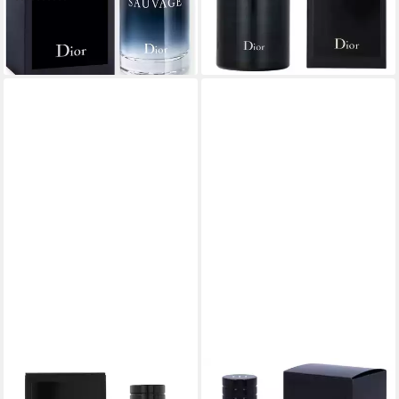
Ambroxan
ab 88,90 €
99,00 €
(1.481,67 €/ 1 l)
(396,00 €/ 1 l)
leider ausverkauft
lieferbar - in 6-7 Werktagen bei dir
DIOR
After Shave Lotion Sauvage