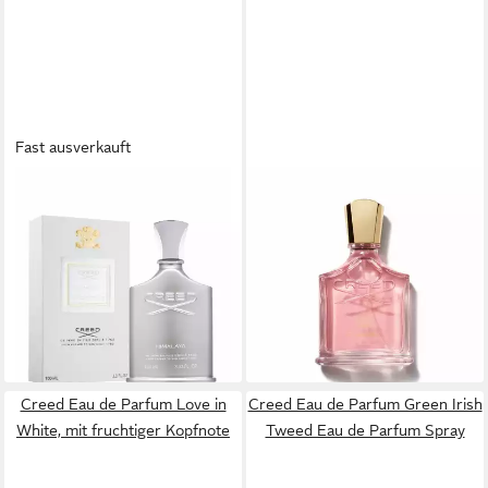
Fast ausverkauft
CREED
CREED
Eau de Parfum Himalaya Eau
Eau de Parfum Creed Eladaria
de Parfum Spray
Eau de Parfum 75ML, 1-tlg.,
ab 292,00 €
UVP
359,95 €
EDP
(2.920,00 €/ 1 l)
284,19 €
UVP
299,95 €
-19%
(3.789,20 €/ 1 l)
lieferbar - in 2-3 Werktagen bei dir
-5%
lieferbar - in 2-3 Werktagen bei dir
Creed Eau de Parfum Love in
Creed Eau de Parfum Green Irish
White, mit fruchtiger Kopfnote
Tweed Eau de Parfum Spray