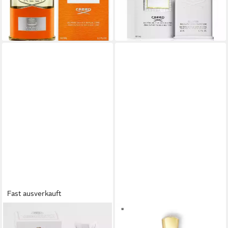
ab 341,48 €
(2.638,60 €/ 1 l)
(6.829,60 €/ 1 l)
-11%
lieferbar in 2 Wochen
lieferbar - in 2-3 Werktagen bei dir
Fast ausverkauft
CREED
CREED
Eau de Parfum Aventus
Eau de Parfum Creed