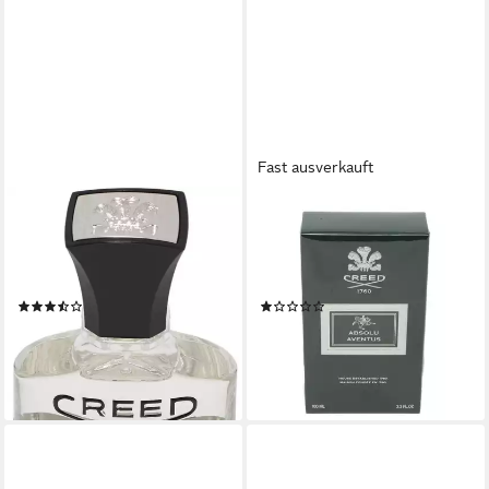
Fast ausverkauft
CREED
CREED
Eau de Parfum Millesime
Eau de Parfum Creed Absolu
Aventus, mit ansprechender
Aventus Eau de Parfum 100
Komposition
ml
(44)
(1)
ab 210,00 €
ab 386,90 €
UVP
449,95 €
(4.200,00 €/ 1 l)
(3.869,00 €/ 1 l)
lieferbar - in 3-4 Werktagen bei dir
-14%
lieferbar - in 2-3 Werktagen bei dir