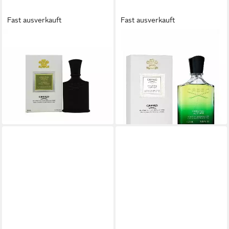
Fast ausverkauft
Fast ausverkauft
CREED
CREED
Eau de Parfum Green Irish
Eau de Parfum Original
Tweed Eau de Parfum Spray
Vetiver, Glasflakon, Parfüm
ab 300,15 €
EDP, Herrenduft
(6.003,00 €/ 1 l)
ab 414,95 €
lieferbar - in 8-10 Werktagen bei
(4.149,50 €/ 1 l)
dir
lieferbar - in 8-10 Werktagen bei
dir