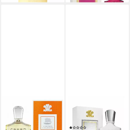
CREED
CREED
Eau de Parfum Viking
Eau de Parfum Silver
Cologne Eau De Parfum
Mountain, Glasflakon, Parfüm
Spray
EDP, Herrenduft
(1)
ab 263,86 €
UVP
295,95 €