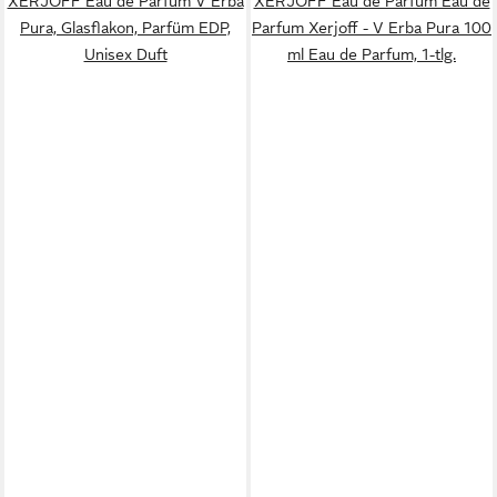
XERJOFF Eau de Parfum V Erba
XERJOFF Eau de Parfum Eau de
Pura, Glasflakon, Parfüm EDP,
Parfum Xerjoff - V Erba Pura 100
Unisex Duft
ml Eau de Parfum, 1-tlg.