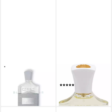
CREED
CREED
Eau de Parfum CREED
Eau de Parfum Aventus for
Aventus Cologne Eau de
Her, mit weicher Basisnote
(29)
Parfum 100 ml, 1-tlg., EDP
ab 175,99 €
293,61 €
(5.866,33 €/ 1 l)
(2.936,10 €/ 1 l)
lieferbar - in 1-2 Werktagen bei dir
lieferbar - in 2-3 Werktagen bei dir