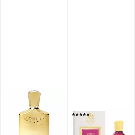
CREED
CREED
Eau de Parfum Millésime
Eau de Parfum Carmina Eau
Imperial Eau de Parfum Spray
De Parfum
(1)
ab 323,39 €
ab 147,50 €
(3.233,90 €/ 1 l)
lieferbar - in 2-3 Werktagen bei dir
(4.916,67 €/ 1 l)
lieferbar - in 2-3 Werktagen bei dir