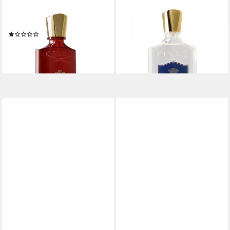
CREED
CREED
Eau de Parfum Centaurus
Eau de Parfum Erolfa
(1)
264,50 €
ab 219,00 €
(2.645,00 €/ 1 l)
(4.380,00 €/ 1 l)
lieferbar - in 2-3 Werktagen bei dir
lieferbar - in 2-3 Werktagen bei dir