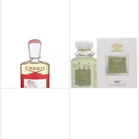
CREED
CREED
Eau de Parfum Viking,
Eau de Parfum Green Irish
Glasflakon, Parfüm EDP,
Tweed Eau de Parfum Splash
ab 734,40 €
Herrenduft
(3.060,00 €/ 1 l)
ab 272,50 €
lieferbar in 2 Wochen
(2.725,00 €/ 1 l)
lieferbar - in 2-3 Werktagen bei dir