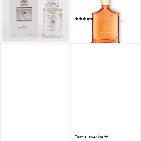
507,55 €
Delphinus Eau de Parfum 50
(211,48 €/ 100 ml)
ml, 1-tlg., EDP
lieferbar - in 2-3 Werktagen bei dir
(3)
210,50 €
(4.210,00 €/ 1 l)
lieferbar - in 2-3 Werktagen bei dir
Fast ausverkauft