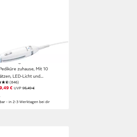
RER
küre-Pediküre-Set MP 62
trische Nagelfeile für Maniküre
Pediküre zuhause, Mit 10
ätzen, LED-Licht und
(846)
ewahrungstasche
9,49 €
UVP
95,49 €
%
rbar - in 2-3 Werktagen bei dir