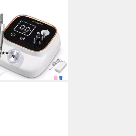
EE
küre-Pediküre-Set Profi
trische Nagelfräser
0RPM,Fräser für Gelnägel, mit
Display
(1)
9 €
UVP
59,00 €
%
rbar - in 3-4 Werktagen bei dir