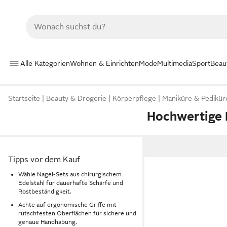
Alle Kategorien
Wohnen & Einrichten
Mode
Multimedia
Sport
Beau
Startseite
Beauty & Drogerie
Körperpflege
Maniküre & Pedikür
Hochwertige 
Tipps vor dem Kauf
Wähle Nagel-Sets aus chirurgischem
Edelstahl für dauerhafte Schärfe und
Rostbeständigkeit.
Achte auf ergonomische Griffe mit
rutschfesten Oberflächen für sichere und
genaue Handhabung.