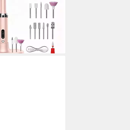
llos Elektrische Nagelfeile für
ägel Acrylnägel
(11)
8 €
UVP
32,00 €
%
rbar - in 4-5 Werktagen bei dir