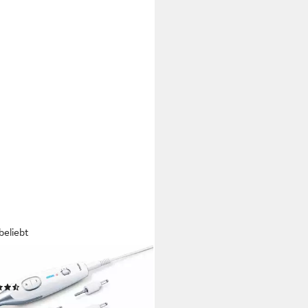
beliebt
RER
küre-Pediküre-Set MP 42
(139)
4,99 €
UVP
62,99 €