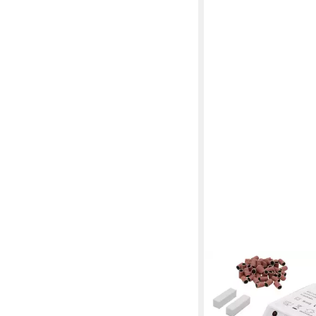
CLANMACY
Maniküre-Pediküre-Set
Nagelfräser Nagelfeile
Fußpflegegerät Manik