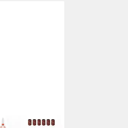
HIMMER
küre-Pediküre-Set Nagelfräser