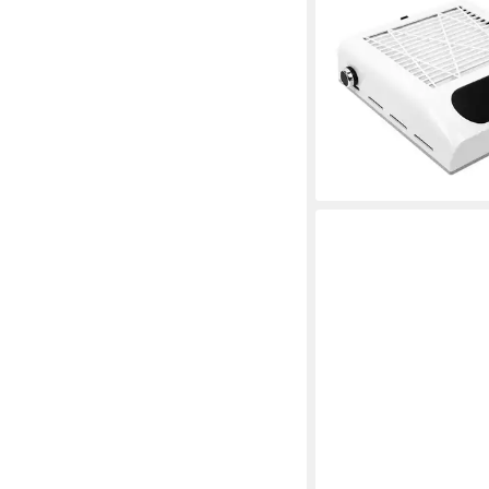
Staubsauger, für Nage
Home Salon, leise, ho
Nagelstaubsauger mit 
53,99 €
UVP
120,99 €
-55%
lieferbar - in 4-5 Werktag