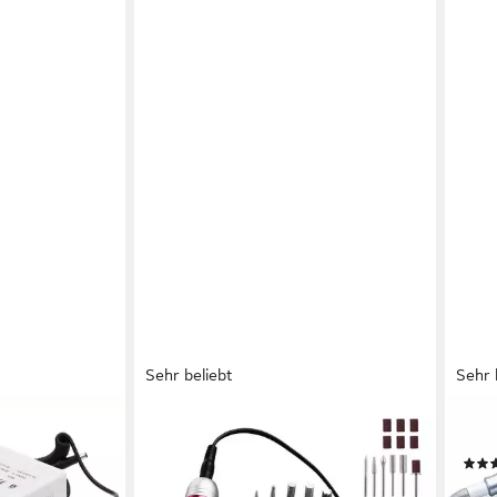
Sehr beliebt
Sehr 
CKEYIN
BEU
 Elektrische
Maniküre-Pediküre-Set Elektrischer
Mani
Nagelfräser Nagelfeile Set
ab 3
üre
45000U/min, mit Stufenloser