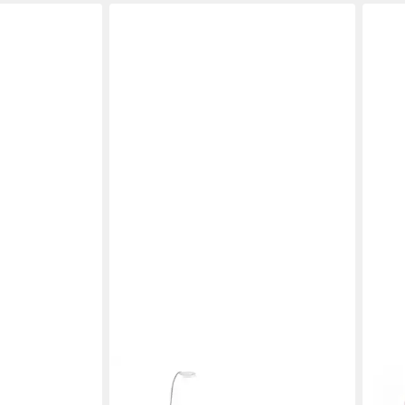
COSTWAY
INSC
 Nailart-
Maniküre-Pediküre-Set,
Mani