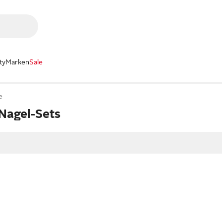
ty
Marken
Sale
e
Nagel-Sets