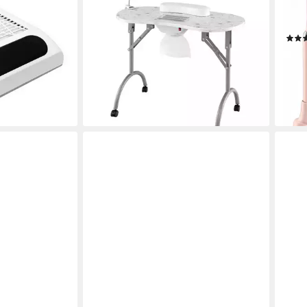
lstudios &
Maniküretisch klappbar mit LED
Kabe
127,99 €
chwertig,
UVP
179,99 €
Geln
Filter
-29%
21,8
lieferbar - in 3-4 Werktagen bei dir
-32
liefe
en bei dir