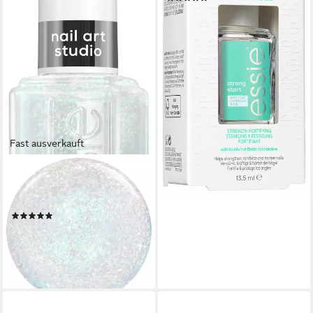
8,99 €
UVP
9,99 €
(665,93 €/ 1 l)
-10%
lieferbar - in 2-3 Werktagen bei dir
Fast ausverkauft
ESSIE
Nagellack BE THE ALL, mit
natürlichen Inhaltsstoffen
(2)
8,99 €
UVP
9,99 €
(665,93 €/ 1 l)
-10%
lieferbar - in 2-3 Werktagen bei dir