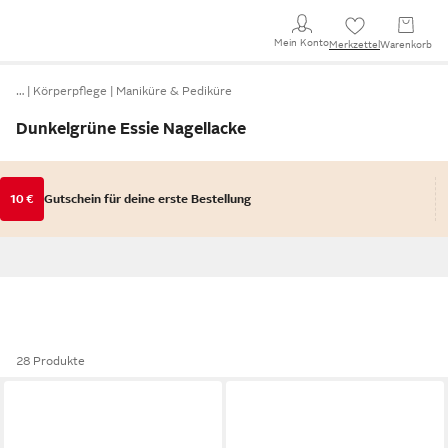
Mein Konto
Merkzettel
Warenkorb
…
Körperpflege
Maniküre & Pediküre
Dunkelgrüne Essie Nagellacke
10 €
Gutschein für deine erste Bestellung
28 Produkte