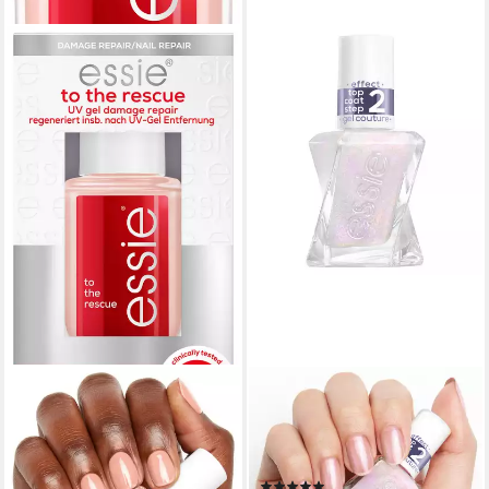
ESSIE
ESSIE
Nagelhärter TO BE RESCUE
Überlack TOP COAT GEL
NAIL REPAIR, mit dreifachem
COUTURE, mit
Proteinkomplex für starke
Glitzerpartikeln, Glanz-Finish
(4)