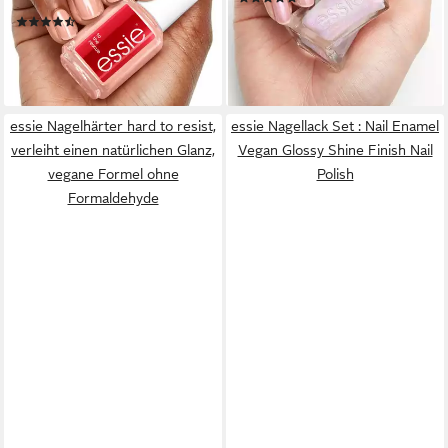
Nägel.
11,99 €
(3)
(888,15 €/ 1 l)
11,99 €
lieferbar - in 2-3 Werktagen bei dir
(888,15 €/ 1 l)
lieferbar - in 2-3 Werktagen bei dir
essie Nagelhärter hard to resist,
essie Nagellack Set : Nail Enamel
verleiht einen natürlichen Glanz,
Vegan Glossy Shine Finish Nail
vegane Formel ohne
Polish
Formaldehyde