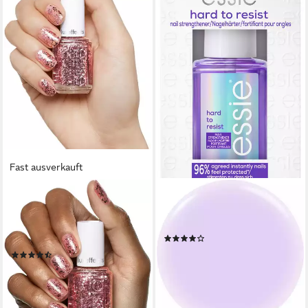
Fast ausverkauft
ESSIE
ESSIE
Überlack LUXE-EFFEKT, mit
Nagelhärter hard to resist, mit
fantastischen Glitzer- und
stärkender Formel
(9)
Pailletteneffekten
11,99 €
(9)
(888,15 €/ 1 l)
9,99 €
lieferbar - in 2-3 Werktagen bei dir
(740,00 €/ 1 l)
lieferbar - in 2-3 Werktagen bei dir