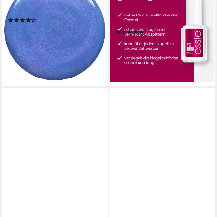
mit natürlichen Inhaltsstoffen
versiegelt die Farbe, ultra-
(5)
schnell trocknend
8,99 €
UVP
9,99 €
(23)
(665,93 €/ 1 l)
8,99 €
UVP
9,99 €
-10%
(665,93 €/ 1 l)
lieferbar - in 2-3 Werktagen bei dir
-10%
lieferbar - in 2-3 Werktagen bei dir