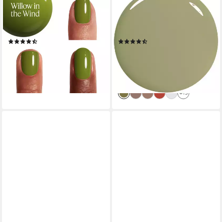
Nagellack, für farbintensive
Nagellack EXPRESSIE,
und ultra-starke Nägel,
schnelltrocknende Farbe und
natürliche Inhaltsstoffe
Glanz in einem Schritt
(1074)
(273)
9,99 €
6,99 €
UVP
7,99 €
(740,00 €/ 1 l)
(699,00 €/ 1 l)
lieferbar - in 2-3 Werktagen bei dir
-13%
+92
lieferbar - in 5-6 Werktagen bei dir
+15