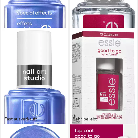
Fast ausverkauft
Sehr beliebt
ESSIE
ESSIE
Nagellack SPECIAL EFFEKTS,
Überlack GOOD TO GO,