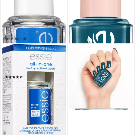
Sehr beliebt
ESSIE
Unterlack ALL IN ONE 3-in-1,
zum Pflegen und Kräftigen
der Nägel
(22)
ab 8,99 €
UVP
9,99 €
(665,93 €/ 1 l)
-10%
lieferbar - in 2-3 Werktagen bei dir