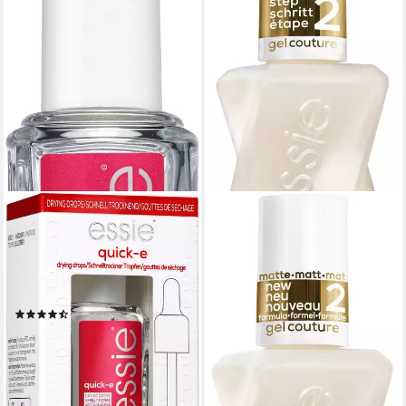
ESSIE
Überlack QUICK-E DRYING
DROPS, schnelles Trocknen
von frisch aufgetragenen
Nagellacken
(6)
9,99 €
(740,00 €/ 1 l)
lieferbar - in 2-3 Werktagen bei dir