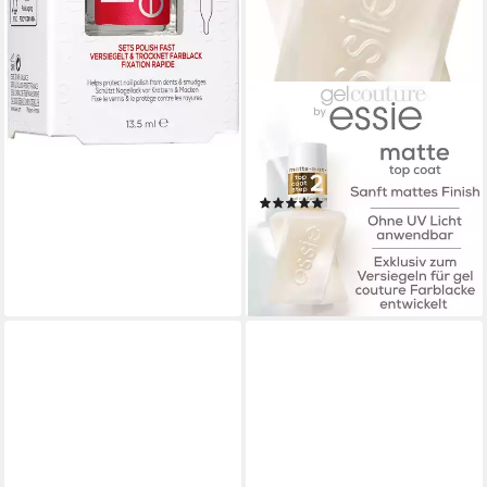
ESSIE
Überlack GEL COUTURE,
mattes Gel-Finish ohne UV-
Licht
(2)
10,99 €
UVP
12,99 €
(814,07 €/ 1 l)
-15%
lieferbar - in 2-3 Werktagen bei dir