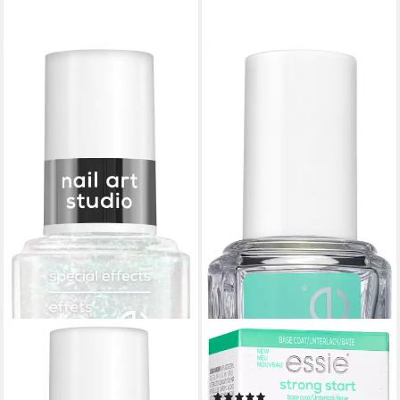
ESSIE
Unterlack STRONG START,
für dünne und brüchige Nägel
(17)