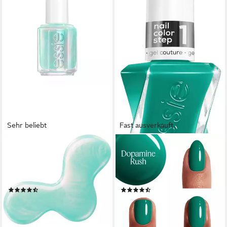
Sehr beliebt
Fast ausverkauft
ESSIE
ESSIE
Nagellack SPECIAL EFFEKTS,
Nagellack GEL COUTURE,
mit Glitzer-und
Gel-Finish ohne UV-Licht,
Schimmerdetails
langanhaltend
(47)
(87)
8,95 €
12,99 €
UVP
9,99 €
(662,96 €/ 1 l)
(962,22 €/ 1 l)
lieferbar - in 3-5 Werktagen bei dir
-10%