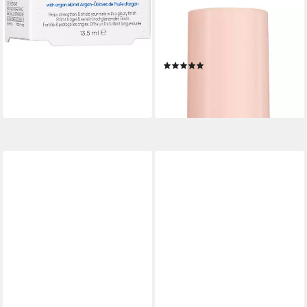
ESSIE
Nagellack LOVE, mit einem
cremigen Finish
(11)
11,99 €
(888,15 €/ 1 l)
lieferbar - in 5-6 Werktagen bei dir