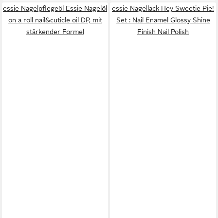
essie Nagelpflegeöl Essie Nagelöl
essie Nagellack Hey Sweetie Pie!
on a roll nail&cuticle oil DP, mit
Set : Nail Enamel Glossy Shine
stärkender Formel
Finish Nail Polish