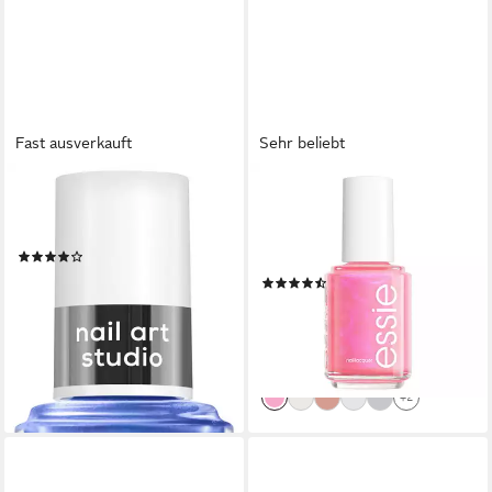
Fast ausverkauft
Sehr beliebt
ESSIE
ESSIE
Nagellack SPECIAL EFFEKTS,
Nagellack SPECIAL EFFEKTS,
mit natürlichen Inhaltsstoffen
mit Glitzer-und
(5)
Schimmerdetails
8,99 €
UVP
9,99 €
(47)
(665,93 €/ 1 l)
8,81 €
UVP
9,99 €
-10%
(652,59 €/ 1 l)
lieferbar - in 1-2 Werktagen bei dir
-12%
lieferbar - in 1-2 Werktagen bei dir
+2