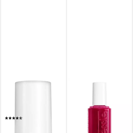
ESSIE
ESSIE
Nagelhärter TO BE RESCUE
Nagellack Essie Nagellack
9,99 €
NAIL REPAIR, mit dreifachem
(740,00 €/ 1 l)
Proteinkomplex für starke
lieferbar - in 5-6 Werktagen bei dir
Nägel.
+1
(3)
11,99 €
(888,15 €/ 1 l)