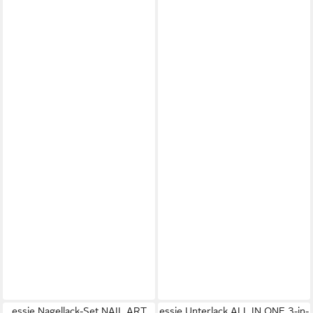
essie Nagellack-Set NAIL ART
essie Unterlack ALL IN ONE 3-in-