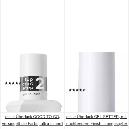
ESSIE
ESSIE
Überlack GEL COUTURE, für
Nagelhärter hard to resist,
den ultimativen Gel-Glanz
verleiht einen natürlichen
ohne UV-Lampe
Glanz, vegane Formel ohne
(14)
Formaldehyde
11,99 €
(12)
(888,15 €/ 1 l)
11,99 €
lieferbar - in 1-2 Werktagen bei dir
(888,15 €/ 1 l)
lieferbar - in 1-2 Werktagen bei dir
essie Überlack GOOD TO GO,
essie Überlack GEL SETTER, mit
versiegelt die Farbe, ultra-schnell
leuchtendem Finish in angesagter