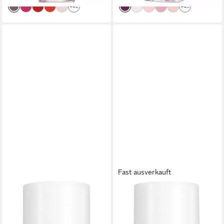
+92
+43
Fast ausverkauft
ESSIE
ESSIE
Nagellack EXPRESSIE,
Nagellack JELLY GLOSS, von
schnelltrocknende Farbe und
durchsichtig bis zu einem