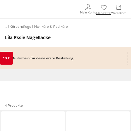
Mein Konto
Merkzettel
Warenkorb
…
Körperpflege
Maniküre & Pediküre
Lila Essie Nagellacke
10 €
Gutschein für deine erste Bestellung
4 Produkte