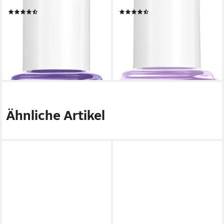
Glanz in einem Schritt
milchigen Schimmer
(273)
(7)
7,99 €
8,99 €
UVP
9,99 €
(799,00 €/ 1 l)
(665,93 €/ 1 l)
lieferbar - in 5-6 Werktagen bei dir
-10%
+15
lieferbar - in 3-5 Werktagen bei dir
Ähnliche Artikel