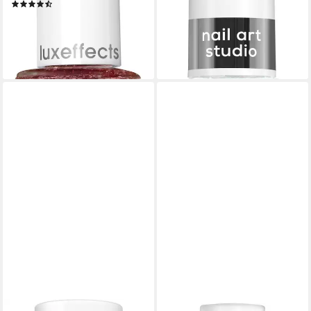
UVP
9,99 €
(9)
(665,93 €/ 1 l)
9,99 €
-10%
(740,00 €/ 1 l)
lieferbar - in 1-2 Werktagen bei dir
lieferbar - in 1-2 Werktagen bei dir