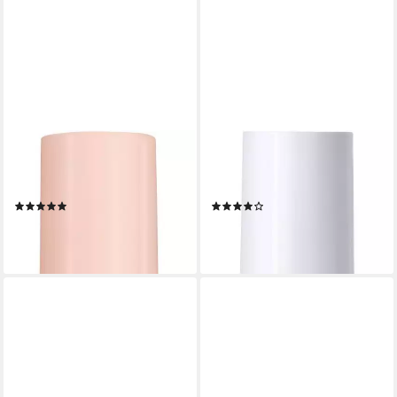
ESSIE
ESSIE
Nagellack LOVE, mit einem
Nagelhärter hard to resist, mit
cremigen Finish
stärkender Formel
(11)
(9)
11,99 €
11,99 €
(888,15 €/ 1 l)
(888,15 €/ 1 l)
lieferbar - in 5-6 Werktagen bei dir
lieferbar - in 1-2 Werktagen bei dir