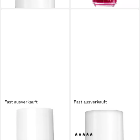
lieferbar - in 1-2 Werktagen bei dir
Fast ausverkauft
Fast ausverkauft
ESSIE
ESSIE
Überlack LUXE-EFFEKT, mit
Nagellack BE THE ALL, mit
fantastischen Glitzer- und
natürlichen Inhaltsstoffen
(2)
Pailletteneffekten
8,99 €