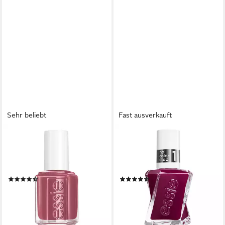
Sehr beliebt
Fast ausverkauft
ESSIE
ESSIE
Nagellack, für farbintensive
Nagellack GEL COUTURE,
und ultra-starke Nägel,
Gel-Finish ohne UV-Licht,
natürliche Inhaltsstoffe
langanhaltend
(1074)
(87)
7,99 €
10,99 €
UVP
9,99 €
UVP
12,99 €
(591,85 €/ 1 l)
(814,07 €/ 1 l)
-20%
-15%
lieferbar - in 1-2 Werktagen bei dir
lieferbar - in 1-2 Werktagen bei dir