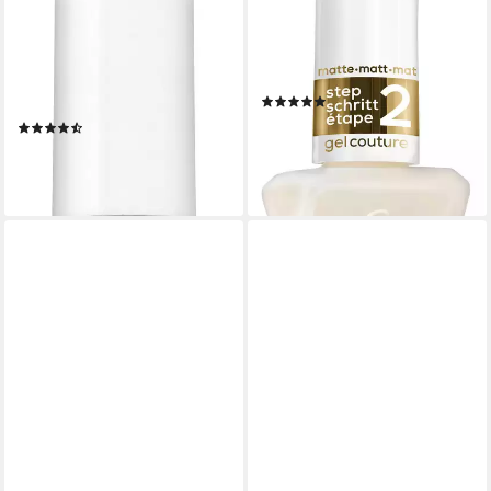
ESSIE
ESSIE
Überlack SPEED SETTER,
Überlack GEL COUTURE,
trocknet die Maniküre ultra
mattes Gel-Finish ohne UV-
schnell in weniger als 60
Licht
(2)
Sekunden
10,99 €
UVP
12,99 €
(12)
(814,07 €/ 1 l)
ab 9,99 €
-15%
(740,00 €/ 1 l)
lieferbar - in 1-2 Werktagen bei dir
lieferbar - in 1-2 Werktagen bei dir