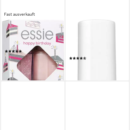
Fast ausverkauft
ESSIE
ESSIE
Nagellack-Set GIFT SET, 2-
Überlack QUICK-E DRYING
tlg., mit natürlichen
DROPS, schnelles Trocknen
Inhaltsstoffen
von frisch aufgetragenen
(29)
Nagellacken
15,99 €
UVP
17,99 €
(6)
9,99 €
-11%
(740,00 €/ 1 l)
lieferbar - in 1-2 Werktagen bei dir
lieferbar - in 1-2 Werktagen bei dir