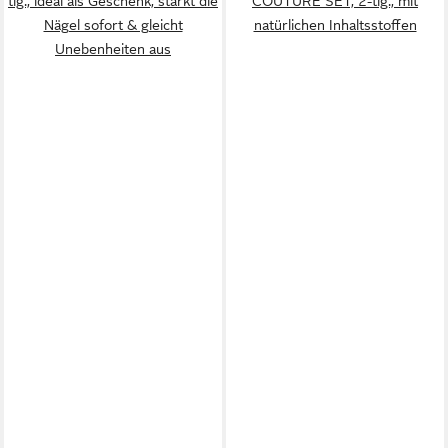
tlg., ideal als Geschenk, stärkt die
COUTURE SET, 2-tlg., mit
Nägel sofort & gleicht
natürlichen Inhaltsstoffen
Unebenheiten aus