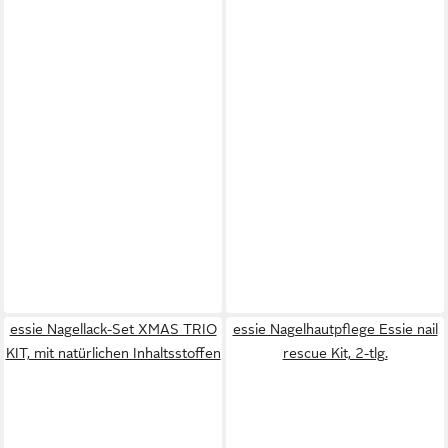
essie Nagellack-Set XMAS TRIO
essie Nagelhautpflege Essie nail
KIT, mit natürlichen Inhaltsstoffen
rescue Kit, 2-tlg.