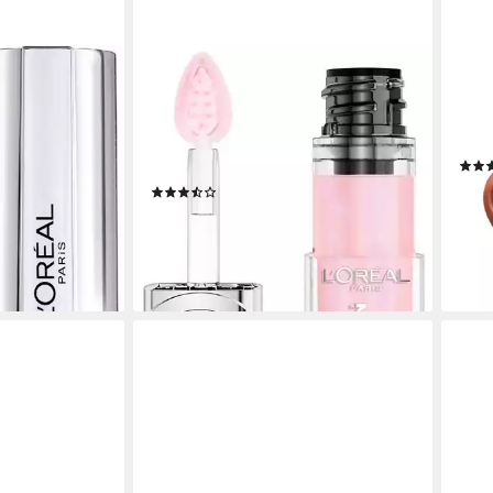
L'ORÉAL PARIS
NEW
RILLIANT
Lipgloss PARADISE PLUMP
Lipg
-GLOSS, mit
AMBITION HYALURON LIP OIL, mit
Stun
Hyaluronsäure und Tripeptiden, ohne
gleic
zu kleben
10,9
(7)
(181,
12,99 €
en bei dir
liefe
(2.598,00 €/ 1 l)
lieferbar - in 1-2 Werktagen bei dir
+6