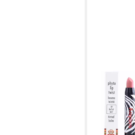
SISLEY
Lippenpflegemittel Ph
Matt Nr.19 Ballet
ab 47,06 €
lieferbar - in 9-11 Werkta