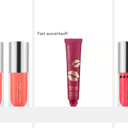
Fast ausverkauft
CATRICE
CATR
ED Cherry
Lipgloss KISS & GLOW Peptide Lip
Lipg
atte Farbe,
Tint, 3-tlg., dezente Farbe, ultra-
Bomb 
schmeidig mit
glänzendes Finish, pflegend und
glän
vegan.
Plum
8,06 €
UVP
11,99 €
10,4
(233,62 €/ 1 l)
(971,3
-33%
-30
en bei dir
lieferbar - in 1-2 Werktagen bei dir
liefe