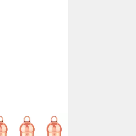
ICE
loss HOLLYGLAZING Glazing Lip
r, 3-tlg.