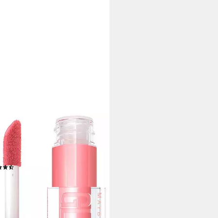
ELLINE NEW YORK
loss LIFTER GLOSS LIP GLOSS,
gepflegte und voller aussehende
en
(246)
,99 €
,81 €/ 1 l)
rbar - in 1-2 Werktagen bei dir
+10