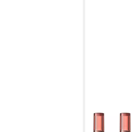
CATRICE
Lipgloss COLOR GLAZ
tlg., mit glänzendem F