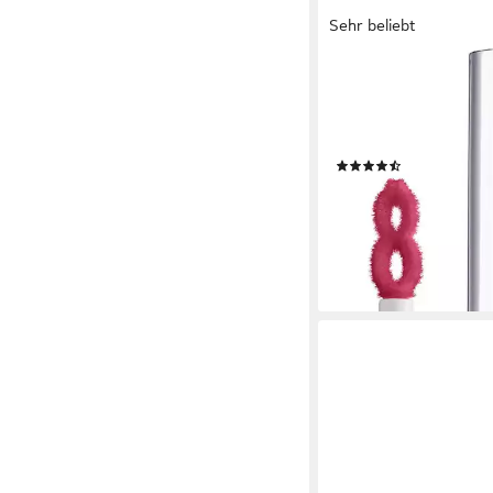
Sehr beliebt
L'ORÉAL PARIS
Lipgloss PARADISE B
SIGNATURE PLUMP-IN
Hyaluron
(38)
ab 9,99 €
(1.427,14 €/ 1 l)
lieferbar - in 5-6 Werktag