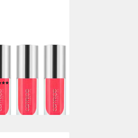
ICE
loss ETERNAL RED Cherry
Lip Oil, 3-tlg., Satte Farbe,
zendes Finish, geschmeidig mit
ping-Effekt.
(1)
9 €
UVP
14,99 €
0 €/ 1 l)
%
rbar - in 1-2 Werktagen bei dir