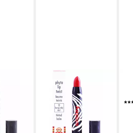
SISLEY
MAYB
yto-Lip Twist
Lipgloss Phyto-Lip Twist Matt Nr.22
Lipg
Burgundy 2,5 g
für 
ab 31,51 €
Lipp
gen bei dir
lieferbar in 4 Wochen
ab 8
(1.664
liefe