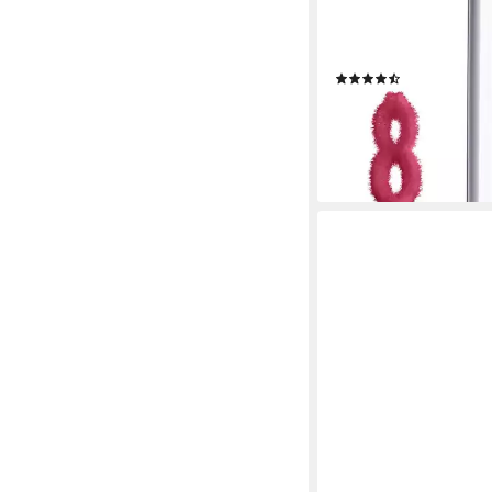
Lipgloss PARADISE B
SIGNATURE PLUMP-IN
Hyaluron
(38)
ab 9,99 €
(1.427,14 €/ 1 l)
lieferbar - in 5-6 Werktag