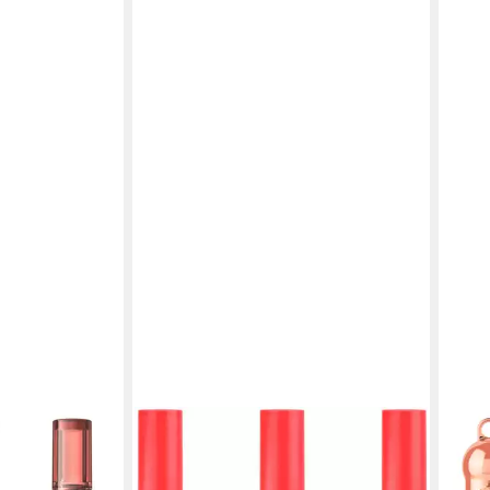
CATRICE
CATR
E LIP TINT, 3-
Lipgloss MIDNIGHT SUN Plumping
Lipg
inish und
Lip Gloss, 3-tlg., Kühlender Metall-
Colou