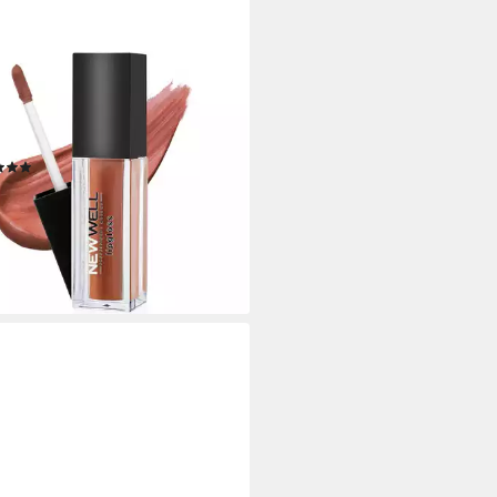
WELL
loss Lipgloss flüssig Matt 24
den Halt, Pflegt und schütz
hzeitig die Lippen
(1)
0 €
67 €/ 100 ml)
rbar - in 2-3 Werktagen bei dir
+1