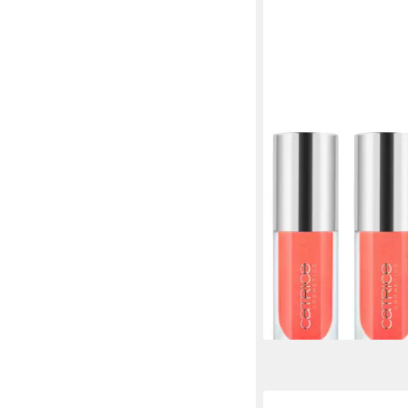
CATRICE
Lipgloss ETERNAL R
Bomb Lip Oil, 3-tlg., S
glänzendes Finish, ge
Plumping-Effekt.
9,67 €
UVP
14,99 €
(895,37 €/ 1 l)
-35%
lieferbar - in 1-2 Werktag